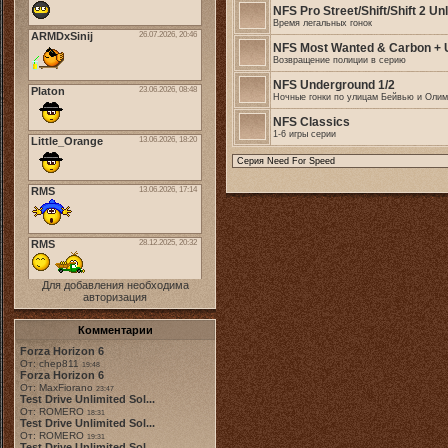
NFS Pro Street/Shift/Shift 2 U
Время легальных гонок
NFS Most Wanted & Carbon + 
Возвращение полиции в серию
NFS Underground 1/2
Ночные гонки по улицам Бейвью и Олим
NFS Classics
1-6 игры серии
Для добавления необходима
авторизация
Комментарии
Forza Horizon 6
От: chep811
19:48
Forza Horizon 6
От: MaxFiorano
23:47
Test Drive Unlimited Sol...
От: ROMERO
18:31
Test Drive Unlimited Sol...
От: ROMERO
19:31
Test Drive Unlimited Sol...