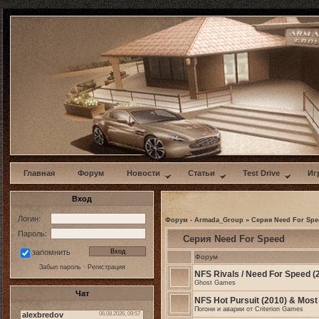
w
Главная
Форум
Новости
Статьи
Test Drive
Иг
Вход
Логин:
Форум - Armada_Group
»
Серия Need For Spe
Пароль:
Серия Need For Speed
запомнить
Форум
Забыл пароль
·
Регистрация
NFS Rivals / Need For Speed (
Ghost Games
Чат
NFS Hot Pursuit (2010) & Most
Погони и аварии от Criterion Games