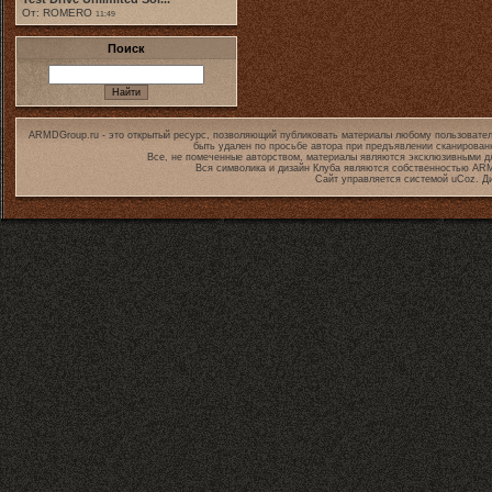
От: ROMERO
11:49
Поиск
ARMDGroup.ru - это открытый ресурс, позволяющий публиковать материалы любому пользовател
быть удален по просьбе автора при предъявлении сканирован
Все, не помеченные авторством, материалы являются эксклюзивными дл
Вся символика и дизайн Клуба являются собственностью
ARM
Сайт управляется системой
uCoz
. Д