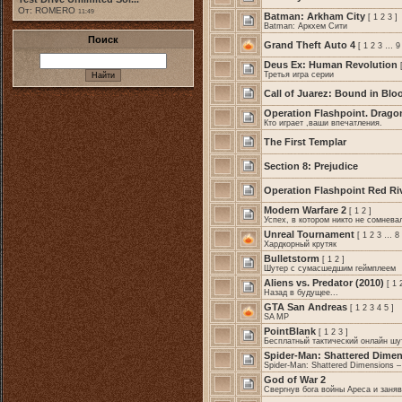
От: ROMERO
11:49
Batman: Arkham City
[
1
2
3
]
Batman: Аркхем Сити
Поиск
Grand Theft Auto 4
[
1
2
3
…
9
Deus Ex: Human Revolution
Третья игра серии
Call of Juarez: Bound in Blo
Operation Flashpoint. Drago
Кто играет ,ваши впечатления.
The First Templar
Section 8: Prejudice
Operation Flashpoint Red Ri
Modern Warfare 2
[
1
2
]
Успех, в котором никто не сомнева
Unreal Tournament
[
1
2
3
…
8
Хардкорный крутяк
Bulletstorm
[
1
2
]
Шутер с сумасшедшим геймплеем
Aliens vs. Predator (2010)
[
1
Назад в будущее...
GTA San Andreas
[
1
2
3
4
5
]
SA MP
PointBlank
[
1
2
3
]
Бесплатный тактический онлайн шу
Spider-Man: Shattered Dime
Spider-Man: Shattered Dimensions 
God of War 2
Свергнув бога войны Ареса и заняв