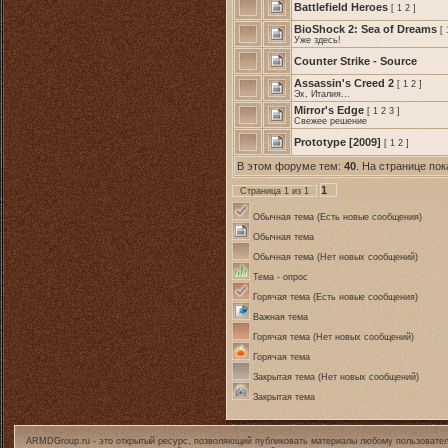
Battlefield Heroes
[
1
2
]
BioShock 2: Sea of Dreams
[
Уже здесь!
Counter Strike - Source
Assassin's Creed 2
[
1
2
]
Эх, Италия...
Mirror's Edge
[
1
2
3
]
Свежее решение
Prototype [2009]
[
1
2
]
В этом форуме тем:
40
. На странице по
1
Страница
1
из
1
Обычная тема (Есть новые сообщения)
Обычная тема
Обычная тема (Нет новых сообщений)
Тема - опрос
Горячая тема (Есть новые сообщения)
Важная тема
Горячая тема (Нет новых сообщений)
Горячая тема
Закрытая тема (Нет новых сообщений)
Закрытая тема
ARMDGroup.ru - это открытый ресурс, позволяющий публиковать материалы любому пользовател