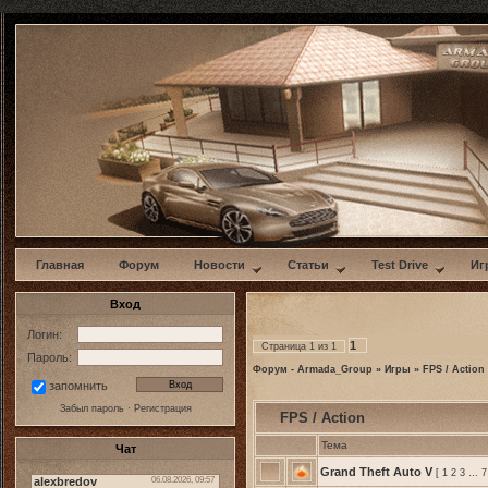
w
Главная
Форум
Новости
Статьи
Test Drive
Иг
Вход
Логин:
1
Страница
1
из
1
Пароль:
Форум - Armada_Group
»
Игры
»
FPS / Action
запомнить
Забыл пароль
·
Регистрация
FPS / Action
Тема
Чат
Grand Theft Auto V
[
1
2
3
…
7