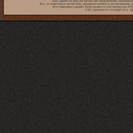
быть удален по просьбе автора при предъявлении сканирован
Все, не помеченные авторством, материалы являются эксклюзивными дл
Вся символика и дизайн Клуба являются собственностью
ARM
Сайт управляется системой
uCoz
. Д