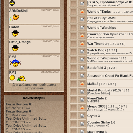
[GTA V] Пробная встреча 01
Получится ли собраться?
World of Tanks
[
1
2
3
…
139
14
Call of Duty: WWII
Очередная часть бесконечного мили
World of Warships
Сталкер: Зов Припяти
[
1
2
3
О новом дополнении
War Thunder
[
1
2
3
4
5
6
]
Watch Dogs
[
1
2
3
]
В разработке, запланирована на IV 
World of Warplanes
[
1
2
]
ММО-экшен, посвященный золотой 
Battlefield 3
[
1
2
3
]
Assassin's Creed IV: Black F
Mafia 2
[
1
2
3
4
5
6
]
Для добавления необходима
авторизация
Mortal Kombat (2013)
[
1
2
]
[Komplete Edition]
Комментарии
PlanetSide 2
MMOFPS
Forza Horizon 6
Метро 2033
[
1
2
3
…
5
6
7
]
От: chep811
19:48
Дата выхода 16 марта 2010 г.
Forza Horizon 6
От: MaxFiorano
Crysis 3
23:47
Test Drive Unlimited Sol...
От: ROMERO
Counter Strike 1.6
18:31
Test Drive Unlimited Sol...
Игра столетия xD
От: ROMERO
19:31
Max Payne 3
Test Drive Unlimited Sol...