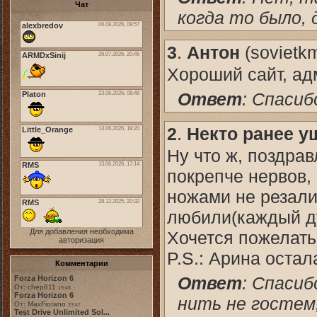
Чат
когда то было, 
3
.
Антон
(
sovietk
Хороший сайт, адм
Ответ
: Спасиб
2
.
Некто ранее у
Ну что ж, поздра
покрепче нервов,
ножами не резали)
любили(каждый ду
Для добавления необходима
Хочется пожелать 
авторизация
P.S.: Арина остал
Комментарии
Ответ
: Спасиб
Forza Horizon 6
От: chep811
19:48
Forza Horizon 6
нить не гостем,
От: MaxFiorano
23:47
Test Drive Unlimited Sol...