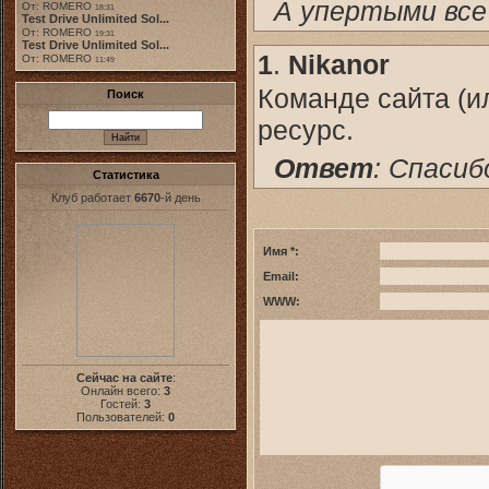
А упертыми все
От: ROMERO
18:31
Test Drive Unlimited Sol...
От: ROMERO
19:31
Test Drive Unlimited Sol...
1
.
Nikanor
От: ROMERO
11:49
Команде сайта (и
Поиск
ресурс.
Ответ
: Спасиб
Статистика
Клуб работает
6670
-й день
Имя *:
Email:
WWW:
Сейчас на сайте
:
Онлайн всего:
3
Гостей:
3
Пользователей:
0