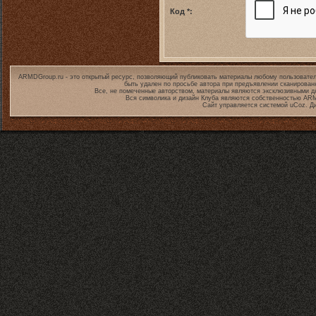
Код *:
ARMDGroup.ru - это открытый ресурс, позволяющий публиковать материалы любому пользовател
быть удален по просьбе автора при предъявлении сканирован
Все, не помеченные авторством, материалы являются эксклюзивными дл
Вся символика и дизайн Клуба являются собственностью
ARM
Сайт управляется системой
uCoz
. Д