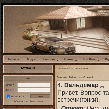
w
Главная
Форум
Новости
Статьи
Test Drive
Иг
Категории
Главная
» Гостевая книга
Показано
1
-
4
из
4
сообщений
Вход
4
.
Вальдемар
Логин:
Пароль:
Привет. Вопрос т
запомнить
встречи(гонки).
Забыл пароль
·
Регистрация
Ответ
: Нет, т