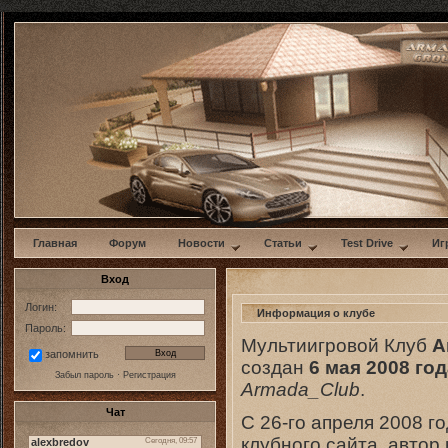
w
Главная
Форум
Новости
Статьи
Test Drive
Иг
Вход
Логин:
Информация о клубе
Пароль:
Мультиигровой Клуб
A
запомнить
создан
6 мая 2008 го
Забыл пароль
·
Регистрация
Armada_Club
.
Чат
С 26-го апреля 2008 г
клубного сайта, автор