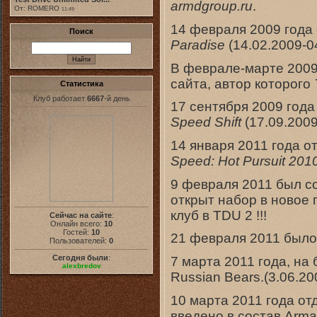
armdgroup.ru
.
От: ROMERO
11:49
14 февраля 2009 года
Поиск
Paradise
(14.02.2009-0
В феврале-марте 2009
сайта, автор которого
Статистика
Клуб работает
6667
-й день
17 сентября 2009 год
Speed Shift
(17.09.2009
14 января 2011 года 
Speed: Hot Pursuit 201
9 февраля 2011 был с
открыт набор в новое
клуб в TDU 2 !!!
Сейчас на сайте
:
Онлайн всего:
10
Гостей:
10
21 февраля 2011 было 
Пользователей:
0
Сегодня были
:
7 марта 2011 года, на
alexbredov
Russian Bears.(3.06.20
10 марта 2011 года от
введено в состав Arm