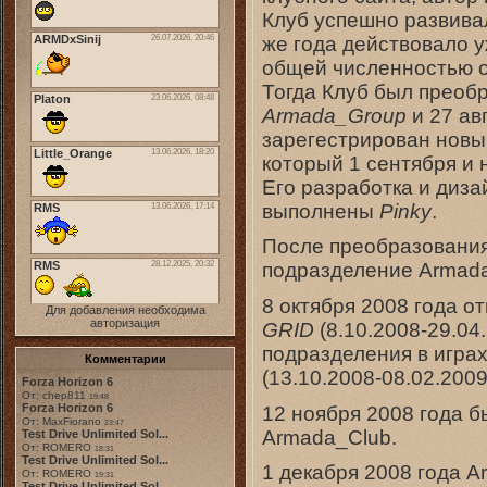
Клуб успешно развивал
же года действовало у
общей численностью о
Тогда Клуб был преоб
Armada_Group
и 27 ав
зарегестрирован новы
который 1 сентября и 
Его разработка и диз
выполнены
Pinky
.
После преобразования
подразделение Armada
8 октября 2008 года 
Для добавления необходима
авторизация
GRID
(8.10.2008-29.04
подразделения в игра
Комментарии
(13.10.2008-08.02.2009
Forza Horizon 6
От: chep811
19:48
Forza Horizon 6
12 ноября 2008 года 
От: MaxFiorano
23:47
Armada_Club.
Test Drive Unlimited Sol...
От: ROMERO
18:31
Test Drive Unlimited Sol...
1 декабря 2008 года 
От: ROMERO
19:31
Test Drive Unlimited Sol...