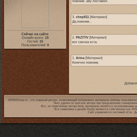
помним. аву поставил.
3.
chep811
[
Материал
]
Да,помним...
Сейчас на сайте
:
2.
PAZITIV
[
Материал
]
Онлайн всего:
15
Гостей:
15
вот свечка кста.
Пользователей:
0
1.
Arina
[
Материал
]
Конечно помним.
Добавля
ARMDGroup.ru - это открытый ресурс, позволяющий публиковать материалы любому пользовател
быть удален по просьбе автора при предъявлении сканирован
Все, не помеченные авторством, материалы являются эксклюзивными дл
Вся символика и дизайн Клуба являются собственностью
ARM
Сайт управляется системой
uCoz
. Д