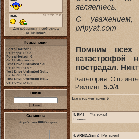
являетесь.
С уважением,
pripyat.com
Для добавления необходима
авторизация
Комментарии
Помним всех 
Forza Horizon 6
От: chep811
19:48
катастрофой 
Forza Horizon 6
От: MaxFiorano
23:47
Test Drive Unlimited Sol...
пострадал. Никт
От: ROMERO
18:31
Test Drive Unlimited Sol...
От: ROMERO
19:31
Категория:
Это инт
Test Drive Unlimited Sol...
От: ROMERO
11:49
Рейтинг:
5.0
/
4
Поиск
Всего комментариев:
5
5.
RMS
[
Материал
]
Статистика
Помним...
Клуб работает
6667
-й день
4.
ARMDxSinij
[
Материал
]