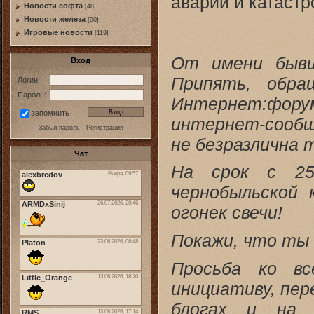
аварий и катастр
Новости софта
[48]
Новоcти железа
[90]
Игровые новости
[119]
От имени бывш
Вход
Припять, обра
Логин:
Пароль:
Интернет:фор
запомнить
интернет-сообщ
Забыл пароль
·
Регистрация
не безразлична
Чат
На срок с 25
чернобыльской
огонек свечи!
Покажи, что ты 
Просьба ко в
инициативу, пе
блогах и на 