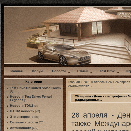
w
Главная
Форум
Новости
Статьи
Test Drive
Иг
Категории
Главная
»
2010
»
Апрель
»
26
» 26 апреля
радиационных...
Test Drive Unlimited Solar Crown
[1]
26 апреля - День катастрофы на
Новости Test Drive: Ferrari
радиационных...
Legends
[1]
Новости TDU2
[34]
НАШИ новости
[43]
26 апреля - Де
Это интересно
[84]
также Междунар
Сетевые новости
[57]
Автоновости
[417]