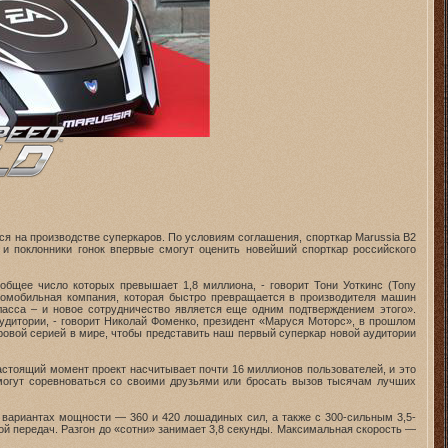
йся на производстве суперкаров. По условиям соглашения, спорткар Marussia B2
и поклонники гонок впервые смогут оценить новейший спорткар российского
общее число которых превышает 1,8 миллиона, - говорит Тони Уоткинс (Tony
автомобильная компания, которая быстро превращается в производителя машин
ласса – и новое сотрудничество является еще одним подтверждением этого».
удитории, - говорит Николай Фоменко, президент «Маруся Моторс», в прошлом
ровой серией в мире, чтобы представить наш первый суперкар новой аудитории
астоящий момент проект насчитывает почти 16 миллионов пользователей, и это
могут соревноваться со своими друзьями или бросать вызов тысячам лучших
х вариантах мощности — 360 и 420 лошадиных сил, а также с 300-сильным 3,5-
й передач. Разгон до «сотни» занимает 3,8 секунды. Максимальная скорость —