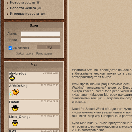
Новости софта
[48]
Новоcти железа
[90]
Игровые новости
[119]
Вход
Логин:
Пароль:
запомнить
Забыл пароль
·
Регистрация
Чат
Electronic Arts Inc. сообщает о нача
в ближайшие месяцы появится в само
автопроизводителя в игре.
«Мы чрезвычайно рады возможности пр
Watkins), генеральный директор Elec
экстра-класса. Need for Speed World
«Компания «Маруся Моторс» находится
знаменитый гонщик, - Недавно мы созд
игроков».
Need for Speed World объединяет луч
число ежемесячно увеличивается поч
гонщиков. Мир игры непрерывно растет
Купе Marussia B2 было представлено 
литровым шестицилиндровым атмосферн
250 километров в час.