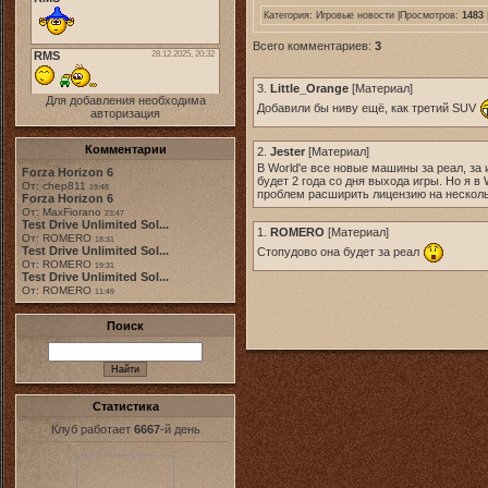
Категория:
Игровые новости
|Просмотров:
1483
Всего комментариев:
3
3.
Little_Orange
[
Материал
]
Для добавления необходима
Добавили бы ниву ещё, как третий SUV
авторизация
Комментарии
2.
Jester
[
Материал
]
В World'e все новые машины за реал, за 
Forza Horizon 6
будет 2 года со дня выхода игры. Но я 
От: chep811
19:48
проблем расширить лицензию на несколь
Forza Horizon 6
От: MaxFiorano
23:47
Test Drive Unlimited Sol...
1.
ROMERO
[
Материал
]
От: ROMERO
18:31
Test Drive Unlimited Sol...
Стопудово она будет за реал
От: ROMERO
19:31
Test Drive Unlimited Sol...
От: ROMERO
11:49
Поиск
Статистика
Клуб работает
6667
-й день