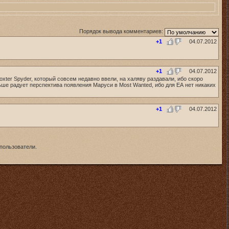
Порядок вывода комментариев:
+1
04.07.2012
+1
04.07.2012
Boxter Spyder, который совсем недавно ввели, на халяву раздавали, ибо скоро
льше радует перспектива появления Маруси в Most Wanted, ибо для ЕА нет никаких
+1
04.07.2012
пользователи.