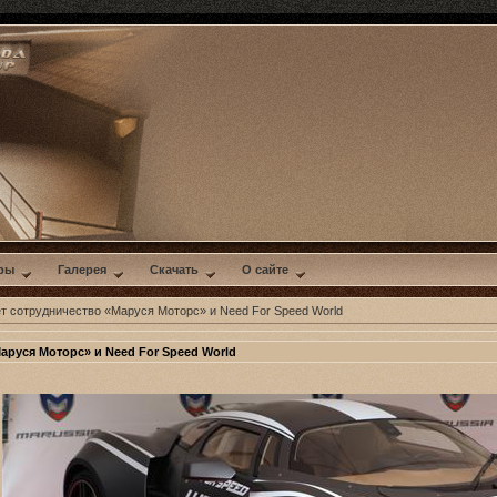
ры
Галерея
Скачать
О сайте
т сотрудничество «Маруся Моторс» и Need For Speed World
аруся Моторс» и Need For Speed World