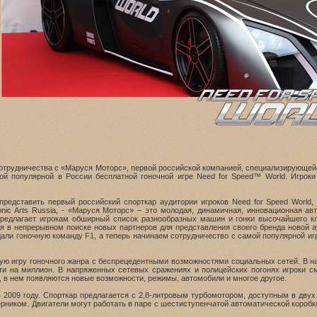
ле сотрудничества с «Маруся Моторс», первой российской компанией, специализирующе
й популярной в России бесплатной гоночной игре Need for Speed™ World. Игроки 
едставить первый российский спорткар аудитории игроков Need for Speed World, 
tronic Arts Russia, - «Маруся Моторс» – это молодая, динамичная, инновационная 
 предлагает игрокам обширный список разнообразных машин и гонки высочайшего к
 в непрерывном поиске новых партнеров для представления своего бренда новой а
али гоночную команду F1, а теперь начинаем сотрудничество с самой популярной иг
шую игру гоночного жанра с беспрецедентными возможностями социальных сетей. В н
ти на миллион. В напряженных сетевых сражениях и полицейских погонях игроки с
, в нем появляются новые возможности, режимы, автомобили и многое другое.
в 2009 году. Спорткар предлагается с 2,8-литровым турбомотором, доступным в дву
иком. Двигатели могут работать в паре с шестиступенчатой автоматической коробко