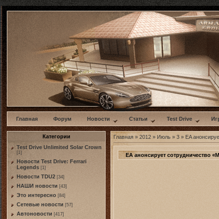
w
Главная
Форум
Новости
Статьи
Test Drive
Иг
Категории
Главная
»
2012
»
Июль
»
3
» EA анонсируе
Test Drive Unlimited Solar Crown
[1]
EA анонсирует сотрудничество «М
Новости Test Drive: Ferrari
Legends
[1]
Новости TDU2
[34]
НАШИ новости
[43]
Это интересно
[84]
Сетевые новости
[57]
Автоновости
[417]