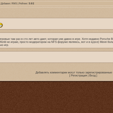
| Добавил:
RMS
| Рейтинг:
5.0
/
2
игровые там раз в сто лет авто дают, которая уже давно в игре. Хотя недавно Porsche 
в World не играю, просто модератором на NFS форуме являюсь, вот и в курсе) Меня бо
ко игр.
Добавлять комментарии могут только зарегистрированные 
[
Регистрация
|
Вход
]