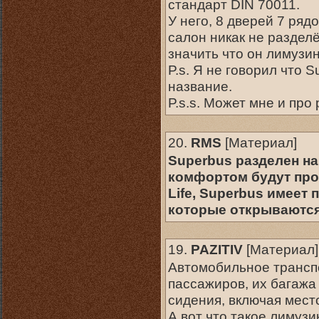
стандарт DIN 70011.
У него, 8 дверей 7 ряд
салон никак не раздел
значить что он лимузи
P.s. Я не говорил что 
название.
P.s.s. Может мне и пр
20.
RMS
[
Материал
]
Superbus разделен на
комфортом будут пров
Life, Superbus имеет
которые открываются
19.
PAZITIV
[
Материал
]
Автомобильное трансп
пассажиров, их багажа
сидения, включая мест
А вот что такое лимузи