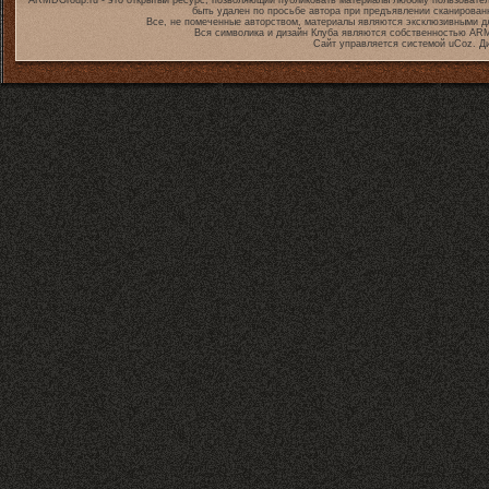
ARMDGroup.ru - это открытый ресурс, позволяющий публиковать материалы любому пользовател
быть удален по просьбе автора при предъявлении сканирован
Все, не помеченные авторством, материалы являются эксклюзивными дл
Вся символика и дизайн Клуба являются собственностью
ARM
Сайт управляется системой
uCoz
. Д