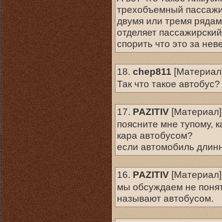
трехобъемный пассажи
двумя или тремя рядам
отделяет пассажирский
спорить что это за не
18.
chep811
[
Материал
Так что такое автобус?
17.
PAZITIV
[
Материал
]
поясните мне тупому, 
кара автобусом?
если автомобиль длинн
16.
PAZITIV
[
Материал
]
мы обсуждаем не поня
называют автобусом.