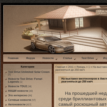
w
Главная
Форум
Новости
Статьи
Test Drive
Иг
Категории
Главная
»
2011
»
Январь
»
1
» На выставк
разгоняться до 250 км/ч
Test Drive Unlimited Solar Crown
[1]
На выставке миллионеров в Амст
Новости Test Drive: Ferrari
разгоняться до 250 км/ч
Legends
[1]
Новости TDU2
[34]
НАШИ новости
[43]
На прошедшей недав
Это интересно
[84]
среди бриллиантовых 
Сетевые новости
[57]
самый роскошный авто
Автоновости
[417]