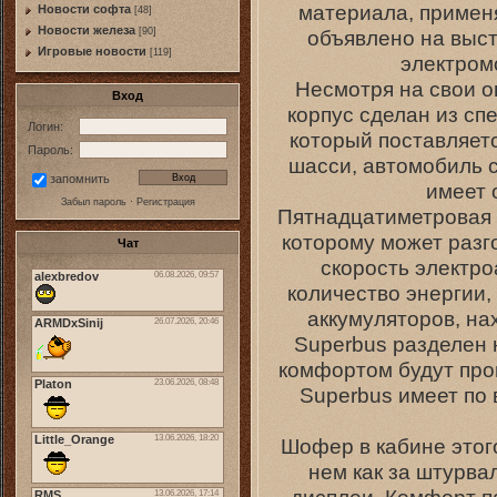
материала, применя
Новости софта
[48]
Новоcти железа
объявлено на выст
[90]
Игровые новости
[119]
электромо
Несмотря на свои о
Вход
корпус сделан из сп
Логин:
который поставляет
Пароль:
шасси, автомобиль с
запомнить
имеет 
Забыл пароль
·
Регистрация
Пятнадцатиметровая 
которому может разг
Чат
скорость электро
количество энергии,
аккумуляторов, на
Superbus разделен 
комфортом будут пров
Superbus имеет по 
Шофер в кабине этог
нем как за штурва
дисплеи. Комфорт п