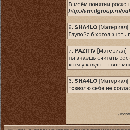
В моём понятии роскош
http://armdgroup.ru/p
8.
SHA4LO
[
Материал
]
Глупо?я б хотел знать
7.
PAZITIV
[
Материал
]
ты знаешь считать рос
хотя у каждого своё м
6.
SHA4LO
[
Материал
]
позволю себе не согла
Добавля