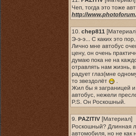
Чеп, тогда это тоже а
http://www.photoforum.
10.
chep811
[
Материал
Э-э-э... С каких это по
Лично мне автобус оче
цену, он очень практич
думаю пока не на каждо
отравлять нам жизнь, 
радует глаз(мне одном
то звездолёт
.
Жил бы я заграницей и
автобус, нежели пресл
P.S. Он Роскошный.
9.
PAZITIV
[
Материал
]
Роскошный? Длинная лод
автомобиля, но не как 