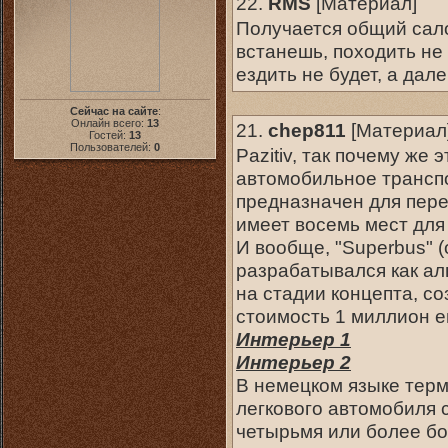
22.
RMS
[
Материал
]
Получается общий салон
встанешь, походить не 
ездить не будет, а дал
Сейчас на сайте
:
Онлайн всего:
13
21.
chep811
[
Материал
Гостей:
13
Пользователей:
0
Pazitiv, так почему же 
автомобильное транспо
предназначен для пере
имеет восемь мест для
И вообще, "Superbus" 
разрабатывался как ал
на стадии концепта, со
стоимость 1 миллион е
Интерьер 1
Интерьер 2
В немецком языке терм
легкового автомобиля 
четырьмя или более бо