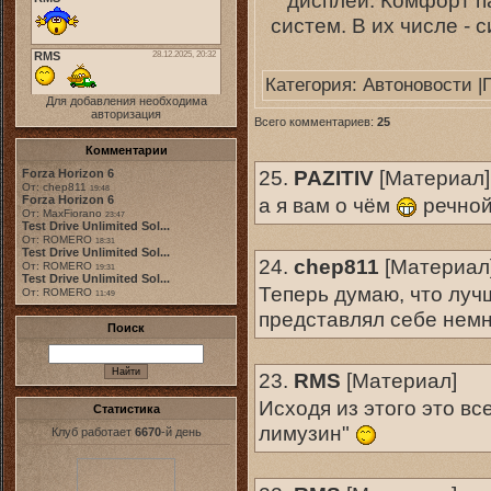
систем. В их числе - 
Категория:
Автоновости
|
Для добавления необходима
авторизация
Всего комментариев:
25
Комментарии
25.
PAZITIV
[
Материал
]
Forza Horizon 6
От: chep811
19:48
а я вам о чём
речной
Forza Horizon 6
От: MaxFiorano
23:47
Test Drive Unlimited Sol...
От: ROMERO
18:31
Test Drive Unlimited Sol...
24.
chep811
[
Материал
От: ROMERO
19:31
Test Drive Unlimited Sol...
Теперь думаю, что лучш
От: ROMERO
11:49
представлял себе нем
Поиск
23.
RMS
[
Материал
]
Исходя из этого это в
Статистика
лимузин"
Клуб работает
6670
-й день