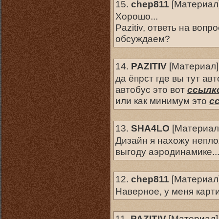
15.
chep811
[
Материал
Хорошо...
Pazitiv, ответь на вопр
обсуждаем?
14.
PAZITIV
[
Материал
]
да ёпрст где вы тут ав
автобус это вот
ссылк
или как минимум это
с
13.
SHA4LO
[
Материал
Дизайн я нахожу неплох
выгоду аэродинамике...
12.
chep811
[
Материал
Наверное, у меня карт
11.
PAZITIV
[
Материал
]