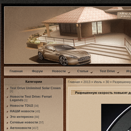
w
Главная
Форум
Новости
Статьи
Test Drive
Иг
Категории
Главная
»
2013
»
Июль
»
30
» Разрешенную
Test Drive Unlimited Solar Crown
[1]
Разрешенную скорость повысят до
Новости Test Drive: Ferrari
Legends
[1]
Новости TDU2
[34]
НАШИ новости
[43]
Это интересно
[84]
Сетевые новости
[57]
Автоновости
[417]