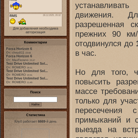
устанавливат
движения. Д
разрешенная с
Для добавления необходима
прежних 90 км/
авторизация
отодвинулся до
Комментарии
Forza Horizon 6
в час.
От: chep811
19:48
Forza Horizon 6
От: MaxFiorano
23:47
Test Drive Unlimited Sol...
От: ROMERO
18:31
Но для того, 
Test Drive Unlimited Sol...
От: ROMERO
19:31
Test Drive Unlimited Sol...
повысить разре
От: ROMERO
11:49
массе требован
Поиск
только для учас
пересечения с
Статистика
примыканий и с
Клуб работает
6669
-й день
выезда на вст