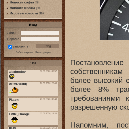
Новости софта
[48]
Новоcти железа
[90]
Игровые новости
[119]
Вход
Логин:
Пароль:
запомнить
Забыл пароль
·
Регистрация
Постановление
Чат
собственникам
более высокий с
более 8% тра
требованиями 
разрешенную ско
Напомним, пос