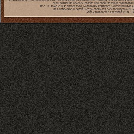
ARMDGroup.ru - это открытый ресурс, позволяющий публиковать материалы любому пользовател
быть удален по просьбе автора при предъявлении сканирован
Все, не помеченные авторством, материалы являются эксклюзивными дл
Вся символика и дизайн Клуба являются собственностью
ARM
Сайт управляется системой
uCoz
. Д