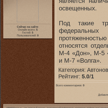
является налич
освещенных.
Под такие т
Сейчас на сайте
:
федеральных
Онлайн всего:
5
Гостей:
5
Пользователей:
0
протяженностью
относятся отдел
М-4 «Дон», М-5 
и М-7 «Волга».
Категория:
Автоно
Рейтинг:
5.0
/
1
Всего комментариев:
0
Добавля