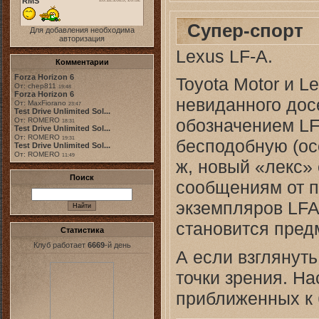
Супер-спорт
Для добавления необходима
авторизация
Lexus LF-A.
Комментарии
Forza Horizon 6
Toyota Motor и 
От: chep811
19:48
Forza Horizon 6
невиданного дос
От: MaxFiorano
23:47
Test Drive Unlimited Sol...
обозначением LF
От: ROMERO
18:31
Test Drive Unlimited Sol...
От: ROMERO
19:31
бесподобную (ос
Test Drive Unlimited Sol...
От: ROMERO
11:49
ж, новый «лекс» 
Поиск
сообщениям от п
экземпляров LFA
становится пред
Статистика
Клуб работает
6669
-й день
А если взглянуть
точки зрения. На
приближенных к 