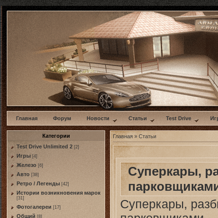
w
Главная
Форум
Новости
Статьи
Test Drive
Иг
Категории
Главная
» Статьи
Test Drive Unlimited 2
[2]
Игры
[4]
Железо
[6]
Суперкары, р
Авто
[38]
парковщикам
Ретро / Легенды
[42]
Истории возникновения марок
[31]
Суперкары, разб
Фотогалереи
[17]
парковщиками
Общий
[8]