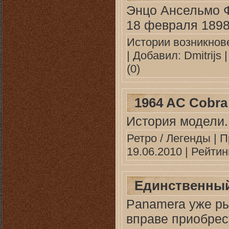
Энцо Ансельмо Ф
18 февраля 1898 
Истории возникнов
| Добавил:
Dmitrijs
|
(0)
1964 AC Cobra
История модели.
Ретро / Легенды
| П
19.06.2010
| Рейтинг
Единственны
Рanamera уже р
вправе приобрес