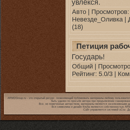
увлёкся.
Авто
| Просмотров: 
Невезде_Оливка
| 
(18)
Петиция рабоч
Государь!
Общий
| Просмотро
Рейтинг: 5.0/3 |
Ком
ARMDGroup.ru - это открытый ресурс, позволяющий публиковать материалы любому пользовател
быть удален по просьбе автора при предъявлении сканирован
Все, не помеченные авторством, материалы являются эксклюзивными дл
Вся символика и дизайн Клуба являются собственностью
ARM
Сайт управляется системой
uCoz
. Д