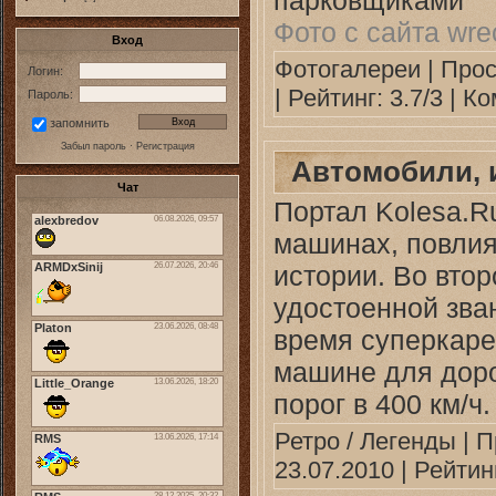
Фото с сайта wre
Вход
Фотогалереи
| Прос
Логин:
| Рейтинг: 3.7/3 |
Ко
Пароль:
запомнить
Забыл пароль
·
Регистрация
Автомобили, 
Чат
Портал Kolesa.R
машинах, повлия
истории. Во втор
удостоенной зва
время суперкаре
машине для доро
порог в 400 км/ч.
Ретро / Легенды
| П
23.07.2010
| Рейтинг