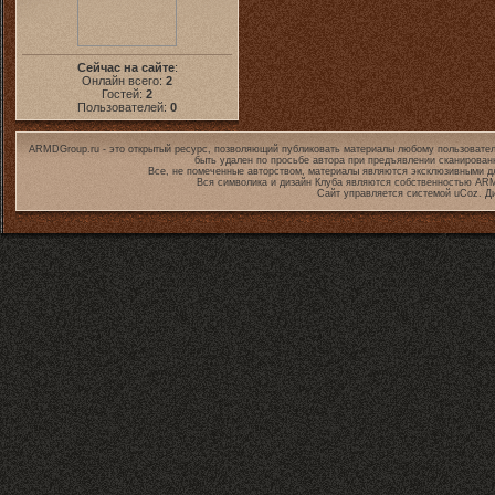
Сейчас на сайте
:
Онлайн всего:
2
Гостей:
2
Пользователей:
0
ARMDGroup.ru - это открытый ресурс, позволяющий публиковать материалы любому пользовател
быть удален по просьбе автора при предъявлении сканирован
Все, не помеченные авторством, материалы являются эксклюзивными дл
Вся символика и дизайн Клуба являются собственностью
ARM
Сайт управляется системой
uCoz
. Д