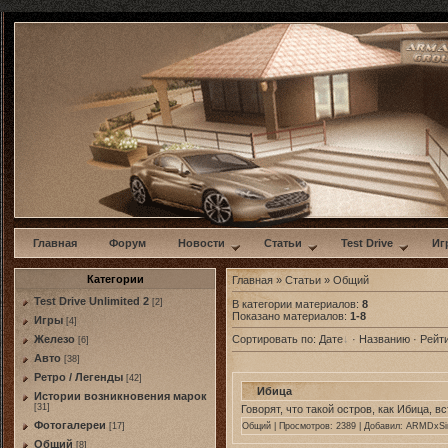
w
Главная
Форум
Новости
Статьи
Test Drive
Иг
Категории
Главная
»
Статьи
» Общий
Test Drive Unlimited 2
[2]
В категории материалов:
8
Показано материалов:
1-8
Игры
[4]
Железо
Сортировать по:
Дате
·
Названию
·
Рейт
[6]
Авто
[38]
Ретро / Легенды
[42]
Ибица
Истории возникновения марок
[31]
Говорят, что такой остров, как Ибица, в
Фотогалереи
Общий
| Просмотров: 2389 | Добавил:
ARMDxSin
[17]
Общий
[8]