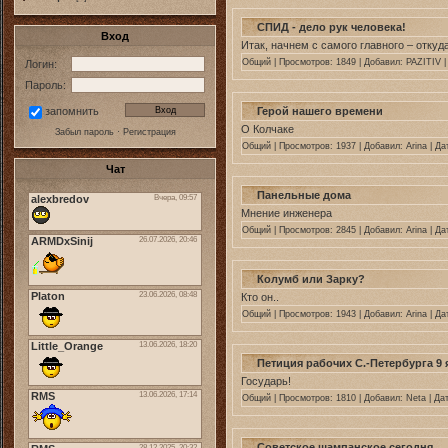
СПИД - дело рук человека!
Вход
Итак, начнем с самого главного – отку
Общий
| Просмотров: 1849 | Добавил:
PAZITIV
|
Логин:
Пароль:
Герой нашего времени
запомнить
О Колчаке
Забыл пароль
·
Регистрация
Общий
| Просмотров: 1937 | Добавил:
Arina
| Да
Чат
Панельные дома
Мнение инженера
Общий
| Просмотров: 2845 | Добавил:
Arina
| Да
Колумб или Зарку?
Кто он..
Общий
| Просмотров: 1943 | Добавил:
Arina
| Да
Петиция рабочих С.-Петербурга 9 
Государь!
Общий
| Просмотров: 1810 | Добавил:
Neta
| Да
Советское шампанское сегодня