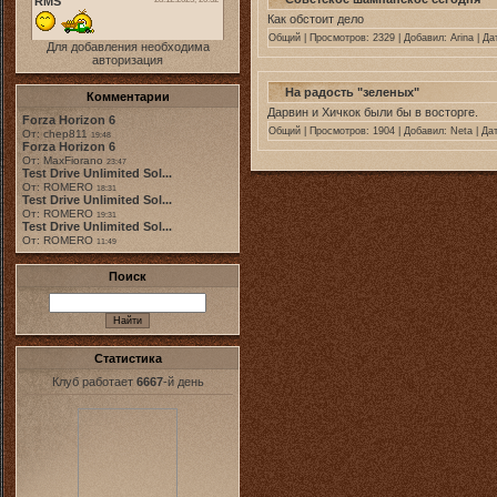
Как обстоит дело
Общий
| Просмотров: 2329 | Добавил:
Arina
| Да
Для добавления необходима
авторизация
На радость "зеленых"
Комментарии
Дарвин и Хичкок были бы в восторге.
Forza Horizon 6
Общий
| Просмотров: 1904 | Добавил:
Neta
| Да
От: chep811
19:48
Forza Horizon 6
От: MaxFiorano
23:47
Test Drive Unlimited Sol...
От: ROMERO
18:31
Test Drive Unlimited Sol...
От: ROMERO
19:31
Test Drive Unlimited Sol...
От: ROMERO
11:49
Поиск
Статистика
Клуб работает
6667
-й день