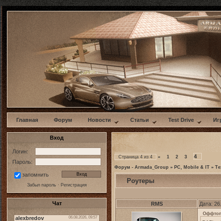
w
Главная
Форум
Новости
Статьи
Test Drive
Иг
Вход
Логин:
4
Страница
4
из
4
«
1
2
3
Пароль:
Форум - Armada_Group
»
PC, Mobile & IT
»
Те
запомнить
Роутеры
Забыл пароль
·
Регистрация
Чат
RMS
Дата: 26
Оффто