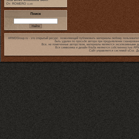
От: ROMERO
11:49
Поиск
ARMDGroup.ru - это открытый ресурс, позволяющий публиковать материалы любому пользовател
быть удален по просьбе автора при предъявлении сканирован
Все, не помеченные авторством, материалы являются эксклюзивными дл
Вся символика и дизайн Клуба являются собственностью
ARM
Сайт управляется системой
uCoz
. Д