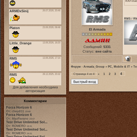
RAFina
RMS / RM
El Armada
Сообщений:
5331
Статус:
вне сайта
Форум - Armada_Group
»
PC, Mobile & IT
»
Те
4
Страница
4
из
4
«
1
2
3
Для добавления необходима
авторизация
Комментарии
Forza Horizon 6
От: chep811
19:48
Forza Horizon 6
От: MaxFiorano
23:47
Test Drive Unlimited Sol...
От: ROMERO
18:31
Test Drive Unlimited Sol...
От: ROMERO
19:31
Test Drive Unlimited Sol...