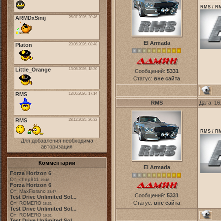
RMS / RM
El Armada
Сообщений:
5331
Статус:
вне сайта
RMS
Дата: 16
RMS / RM
Для добавления необходима
авторизация
Комментарии
El Armada
Forza Horizon 6
От: chep811
19:48
Forza Horizon 6
От: MaxFiorano
23:47
Сообщений:
5331
Test Drive Unlimited Sol...
Статус:
вне сайта
От: ROMERO
18:31
Test Drive Unlimited Sol...
От: ROMERO
19:31
Test Drive Unlimited Sol...