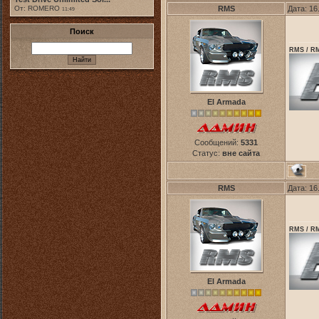
От: ROMERO
RMS
Дата: 16
11:49
Поиск
RMS / RM
El Armada
Сообщений:
5331
Статус:
вне сайта
RMS
Дата: 16
RMS / RM
El Armada