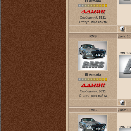
El Armada
Сообщений:
5331
Статус:
вне сайта
RMS
Дата: 16
RMS / RM
El Armada
Сообщений:
5331
Статус:
вне сайта
RMS
Дата: 16
RMS / RM