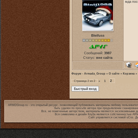
мда пос
Bleifuss
Сообщений:
3987
Статус:
вне сайта
Форум - Armada_Group
»
О сайте
»
Корзина
»
2
Страница
2
из
2
«
1
ARMDGroup.ru - это открытый ресурс, позволяющий публиковать материалы любому пользовател
быть удален по просьбе автора при предъявлении сканирован
Все, не помеченные авторством, материалы являются эксклюзивными дл
Вся символика и дизайн Клуба являются собственностью
ARM
Сайт управляется системой
uCoz
. Д