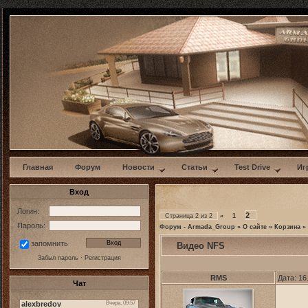
w
Главная
Форум
Новости
Статьи
Test Drive
Иг
Вход
Логин:
2
Страница
2
из
2
«
1
Пароль:
Форум - Armada_Group
»
О сайте
»
Корзина
»
запомнить
Видео NFS
Забыл пароль
·
Регистрация
RMS
Дата: 16
Чат