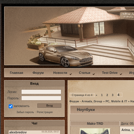
w
Главная
Форум
Новости
Статьи
Test Drive
Иг
Вход
Логин:
4
Страница
4
из
4
«
1
2
3
Пароль:
Форум - Armada_Group
»
PC, Mobile & IT
»
Ha
запомнить
Ноутбуки
Забыл пароль
·
Регистрация
Чат
Maks-TRD
Дата: 05
Arina
, 