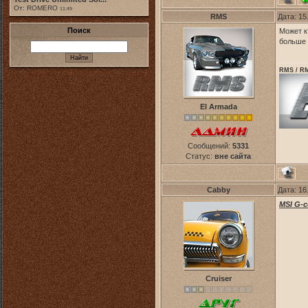
От: ROMERO
11:49
RMS
Дата: 15
Поиск
Может к
больше 
RMS / RM
El Armada
Сообщений:
5331
Статус:
вне сайта
Cabby
Дата: 16
MSI G-
Cruiser