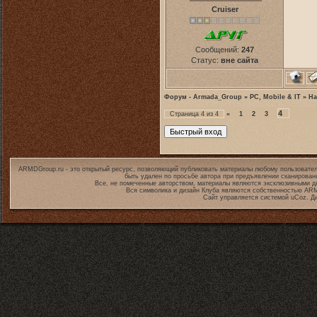
Cruiser
Сообщений:
247
Статус:
вне сайта
Форум - Armada_Group
»
PC, Mobile & IT
»
Ha
4
Страница
4
из
4
«
1
2
3
ARMDGroup.ru - это открытый ресурс, позволяющий публиковать материалы любому пользовател
быть удален по просьбе автора при предъявлении сканирован
Все, не помеченные авторством, материалы являются эксклюзивными дл
Вся символика и дизайн Клуба являются собственностью
ARM
Сайт управляется системой
uCoz
. Д