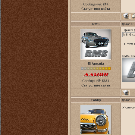
Сообщений:
247
Статус:
вне сайта
RMS
Дата: 16
Цитата
(
MSI G-с
ты уже 
RMS / RM
El Armada
Сообщений:
5331
Статус:
вне сайта
Cabby
Дата: 18
У самог