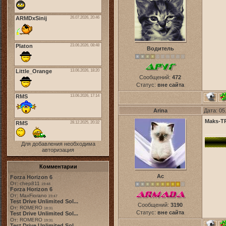
Водитель
Сообщений:
472
Статус:
вне сайта
Arina
Дата: 05
Maks-T
Для добавления необходима
авторизация
Комментарии
Ас
Forza Horizon 6
От: chep811
19:48
Forza Horizon 6
От: MaxFiorano
23:47
Test Drive Unlimited Sol...
Сообщений:
3190
От: ROMERO
18:31
Статус:
вне сайта
Test Drive Unlimited Sol...
От: ROMERO
19:31
Test Drive Unlimited Sol...