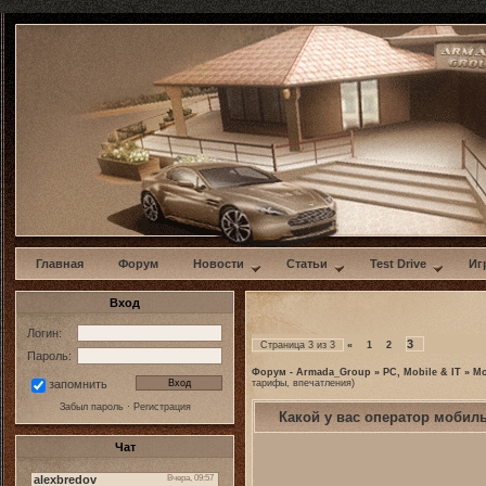
w
Главная
Форум
Новости
Статьи
Test Drive
Иг
Вход
Логин:
3
Страница
3
из
3
«
1
2
Пароль:
Форум - Armada_Group
»
PC, Mobile & IT
»
Mo
тарифы, впечатления)
запомнить
Забыл пароль
·
Регистрация
Какой у вас оператор мобил
Чат