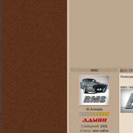
RMS
Дата: 24
Голосу
RMS / RM
El Armada
Сообщений:
5331
Статус:
вне сайта