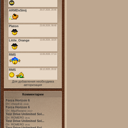
Для добавления необходима
авторизация
Комментарии
Forza Horizon 6
От: chep811
19:48
Forza Horizon 6
От: MaxFiorano
23:47
Test Drive Unlimited Sol...
От: ROMERO
18:31
Test Drive Unlimited Sol...
От: ROMERO
19:31
Test Drive Unlimited Sol...