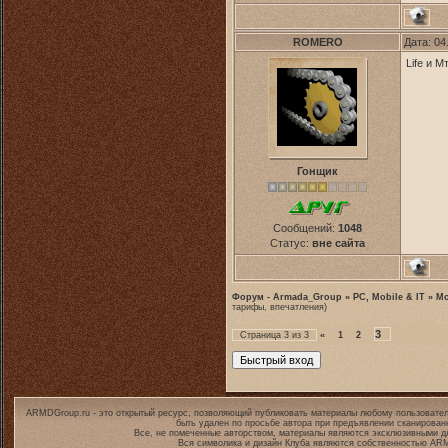
ROMERO
Дата: 04
Life и М
Гонщик
Сообщений:
1048
Статус:
вне сайта
Форум - Armada_Group
»
PC, Mobile & IT
»
Mo
тарифы, впечатления)
3
Страница
3
из
3
«
1
2
ARMDGroup.ru - это открытый ресурс, позволяющий публиковать материалы любому пользовател
быть удален по просьбе автора при предъявлении сканирован
Все, не помеченные авторством, материалы являются эксклюзивными дл
Вся символика и дизайн Клуба являются собственностью
ARM