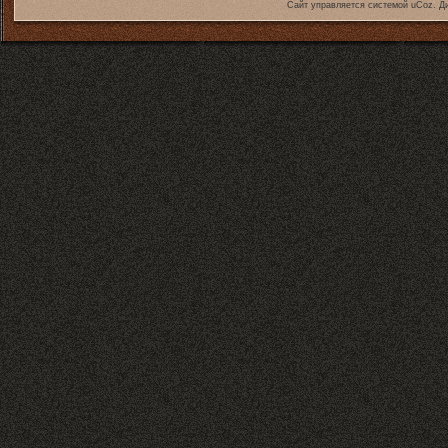
Сайт управляется системой
uCoz
. Д