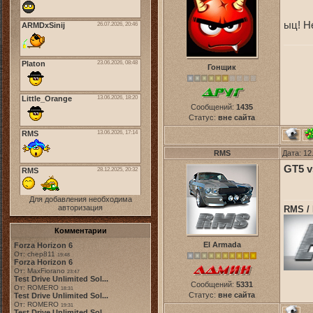
ыц! Н
Гонщик
Сообщений:
1435
Статус:
вне сайта
RMS
Дата: 12
GT5 v
Для добавления необходима
авторизация
RMS /
Комментарии
El Armada
Forza Horizon 6
От: chep811
19:48
Forza Horizon 6
От: MaxFiorano
23:47
Test Drive Unlimited Sol...
Сообщений:
5331
От: ROMERO
18:31
Статус:
вне сайта
Test Drive Unlimited Sol...
От: ROMERO
19:31
Test Drive Unlimited Sol...