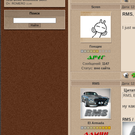
От: ROMERO
11:49
Scren
Дата: 12
Поиск
RMS
,
I just 
Гонщик
Сообщений:
1147
Статус:
вне сайта
RMS
Дата: 12
Цитат
RMS, В
ну ка
RMS /
El Armada