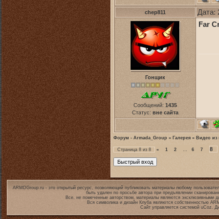
Дата: 
chep811
Far C
Гонщик
Сообщений:
1435
Статус:
вне сайта
Форум - Armada_Group
»
Галерея
»
Видео из 
8
Страница
8
из
8
«
1
2
…
6
7
ARMDGroup.ru - это открытый ресурс, позволяющий публиковать материалы любому пользовател
быть удален по просьбе автора при предъявлении сканирован
Все, не помеченные авторством, материалы являются эксклюзивными дл
Вся символика и дизайн Клуба являются собственностью
ARM
Сайт управляется системой
uCoz
. Д