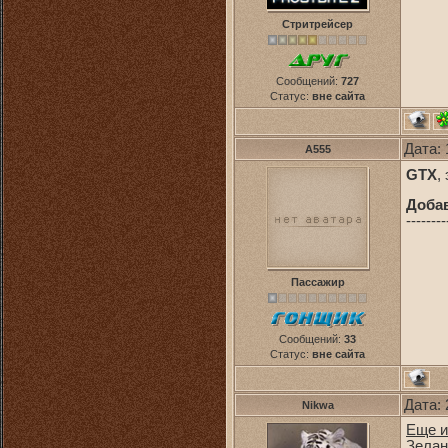
Стритрейсер
Сообщений:
727
Статус:
вне сайта
Дата: 
A555
GTX
,
Доба
--------
Пассажир
Сообщений:
33
Статус:
вне сайта
Дата: 
Nikwa
Еще из
Зелан