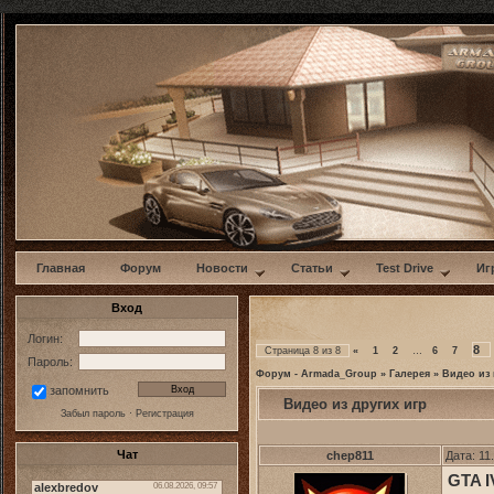
w
Главная
Форум
Новости
Статьи
Test Drive
Иг
Вход
Логин:
8
Страница
8
из
8
«
1
2
…
6
7
Пароль:
Форум - Armada_Group
»
Галерея
»
Видео из 
запомнить
Видео из других игр
Забыл пароль
·
Регистрация
Чат
chep811
Дата: 11
GTA I