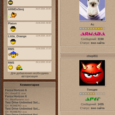
Ас
Сообщений:
3190
Статус:
вне сайта
chep811
Для добавления необходима
авторизация
Комментарии
Гонщик
Forza Horizon 6
От: chep811
19:48
Forza Horizon 6
От: MaxFiorano
23:47
Test Drive Unlimited Sol...
Сообщений:
1435
От: ROMERO
18:31
Статус:
вне сайта
Test Drive Unlimited Sol...
От: ROMERO
19:31
Test Drive Unlimited Sol...