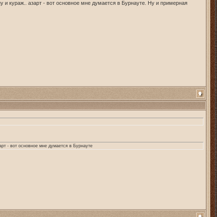
у и кураж.. азарт - вот основное мне думается в Бурнауте. Ну и примерная
зарт - вот основное мне думается в Бурнауте