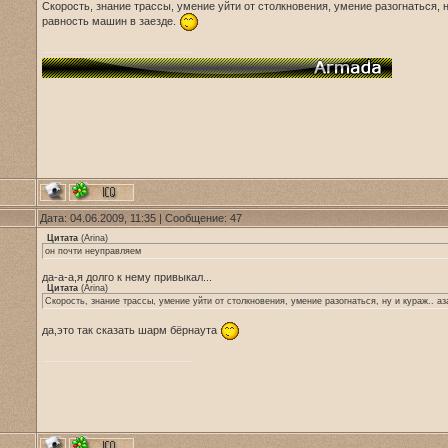
Скорость, знание трассы, умение уйти от столкновения, умение разогнаться, н
равность машин в заезде.
Дата: 04.06.2009, 11:35 | Сообщение:
47
Цитата
(
Arina
)
он почти неуправляем
да-а-а,я долго к нему привыкал...
Цитата
(
Arina
)
Скорость, знание трассы, умение уйти от столкновения, умение разогнаться, ну и кураж.. а
да,это так сказать шарм бёрнаута