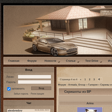
w
Главная
Форум
Новости
Статьи
Test Drive
Иг
Вход
Логин:
4
Страница
4
из
4
«
1
2
3
Пароль:
Форум - Armada_Group
»
Галерея
»
Скрины и
запомнить
Скришоты из BP
Забыл пароль
·
Регистрация
Чат
Arina