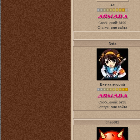
Ас
Сообщений:
3190
Статус:
вне сайта
Neta
Вне категорий
Сообщений:
5235
Статус:
вне сайта
chep811