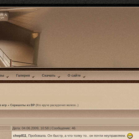
ры
Галерея
Скачать
О сайте
з игр
»
Скришоты из BP
(Кто круче раскурочил железо..)
Дата: 04.06.2009, 10:58 | Сообщение:
46
chep811
, Пробовала. Он быстр, а что толку то.. он почти неуправляем.