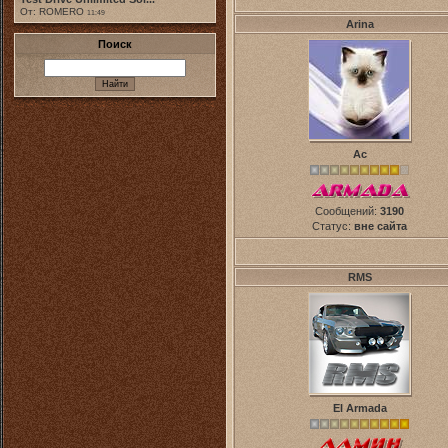
От: ROMERO
11:49
Arina
Поиск
Ас
Сообщений:
3190
Статус:
вне сайта
RMS
El Armada