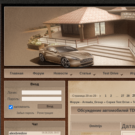
w
Главная
Форум
Новости
Статьи
Test Drive
Иг
Вход
Логин:
2
Страница
29
из
29
«
1
2
…
27
28
Пароль:
Форум - Armada_Group
»
Серия Test Drive
»
T
запомнить
Обсуждение автомобилей TD
Забыл пароль
·
Регистрация
Чат
Дата
Dmitrijs