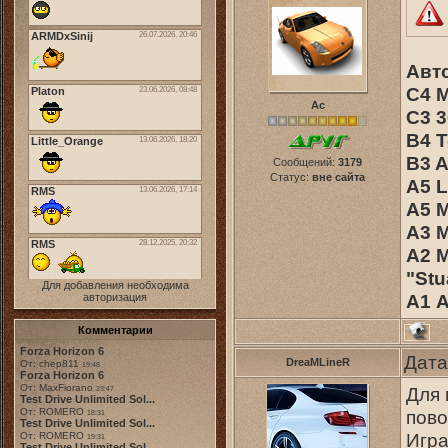
Авт
C4 M
Ас
C3 3
B4 T
B3 A
Сообщений:
3179
Статус:
вне сайта
A5 L
A5 
A3 M
A2 M
"Stu
Для добавления необходима
А1 A
авторизация
Комментарии
Forza Horizon 6
Дата
DreaMLineR
От: chep811
19:48
Forza Horizon 6
От: MaxFiorano
Для 
23:47
Test Drive Unlimited Sol...
От: ROMERO
пово
18:31
Test Drive Unlimited Sol...
Игра
От: ROMERO
19:31
Test Drive Unlimited Sol...