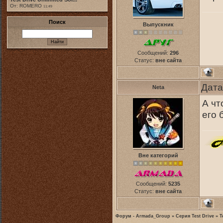
От: ROMERO
11:49
Поиск
Выпускник
Сообщений:
296
Статус:
вне сайта
Дата
Neta
А чт
его 
Вне категорий
Сообщений:
5235
Статус:
вне сайта
Форум - Armada_Group
»
Серия Test Drive
»
T