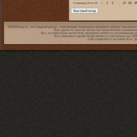
2
Страница
29
из
29
«
1
2
…
27
28
ARMDGroup.ru - это открытый ресурс, позволяющий публиковать материалы любому пользовател
быть удален по просьбе автора при предъявлении сканирован
Все, не помеченные авторством, материалы являются эксклюзивными дл
Вся символика и дизайн Клуба являются собственностью
ARM
Сайт управляется системой
uCoz
. Д