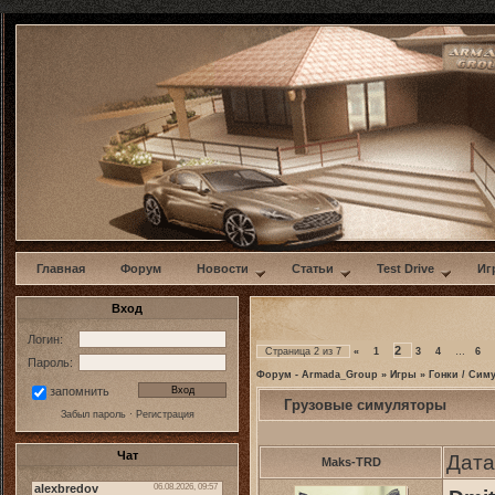
w
Главная
Форум
Новости
Статьи
Test Drive
Иг
Вход
Логин:
2
Страница
2
из
7
«
1
3
4
…
6
Пароль:
Форум - Armada_Group
»
Игры
»
Гонки / Сим
запомнить
Грузовые симуляторы
Забыл пароль
·
Регистрация
Чат
Дата
Maks-TRD