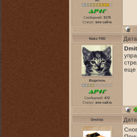
Ас
Сообщений:
3179
Статус:
вне сайта
Дата
Maks-TRD
Dmit
упра
стре
еще 
Водитель
Сообщений:
472
Статус:
вне сайта
Дата
Dmitrijs
Снов
Приш