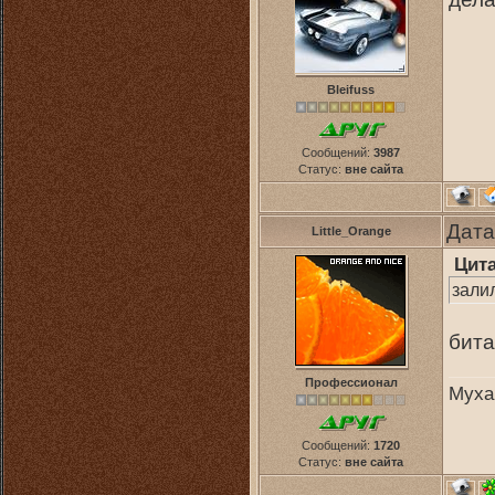
Bleifuss
Сообщений:
3987
Статус:
вне сайта
Дата
Little_Orange
Цит
залил
бита
Профессионал
Муха
Сообщений:
1720
Статус:
вне сайта