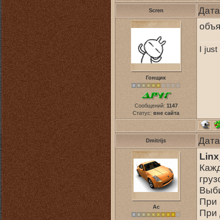
Дата
Scren
объя
I jus
Гонщик
Сообщений:
1147
Статус:
вне сайта
Дата
Dmitrijs
Lin
Кажд
груз
Выби
При 
Ас
При 