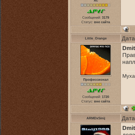
Ас
Сообщений:
3179
Статус:
вне сайта
Дата
Little_Orange
Dmit
Прав
напл
Муха
Профессионал
Сообщений:
1720
Статус:
вне сайта
Дата
ARMDxSinij
Dmit
дела