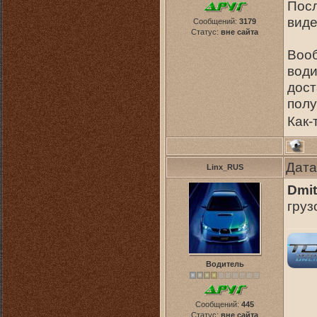
Посл
виде
Сообщений:
3179
Статус:
вне сайта
Вооб
води
дост
пол
Как-
Дата
Linx_RUS
Dmit
груз
Водитель
Сообщений:
445
Статус:
вне сайта