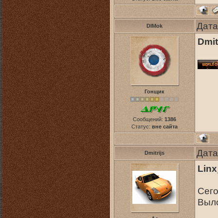
Дата
DIMok
Dmit
Гонщик
Сообщений:
1386
Статус:
вне сайта
Дата
Dmitrijs
Lin
Сего
Выло