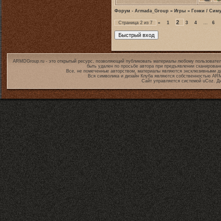
Форум - Armada_Group
»
Игры
»
Гонки / Сим
2
Страница
2
из
7
«
1
3
4
…
6
ARMDGroup.ru - это открытый ресурс, позволяющий публиковать материалы любому пользовател
быть удален по просьбе автора при предъявлении сканирован
Все, не помеченные авторством, материалы являются эксклюзивными дл
Вся символика и дизайн Клуба являются собственностью
ARM
Сайт управляется системой
uCoz
. Д