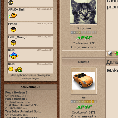
Dmit
раз
Водитель
Сообщений:
472
Статус:
вне сайта
Дата
Dmitrijs
Mak
Для добавления необходима
авторизация
Комментарии
Forza Horizon 6
От: chep811
19:48
Ас
Forza Horizon 6
От: MaxFiorano
23:47
Test Drive Unlimited Sol...
От: ROMERO
18:31
Test Drive Unlimited Sol...
Сообщений:
3179
От: ROMERO
19:31
Статус:
вне сайта
Test Drive Unlimited Sol...