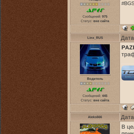
#BGS
Сообщений:
975
Статус:
вне сайта
Дата
Linx_RUS
PAZI
траф
Водитель
Сообщений:
445
Статус:
вне сайта
Дата
Aleks666
В це
прик