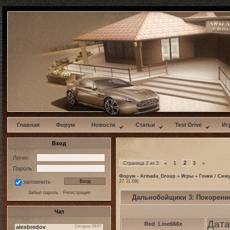
w
Главная
Форум
Новости
Статьи
Test Drive
Иг
Вход
Логин:
2
Страница
2
из
3
«
1
3
»
Пароль:
Форум - Armada_Group
»
Игры
»
Гонки / Сим
27.11.09)
запомнить
Забыл пароль
·
Регистрация
Дальнобойщик​и 3: Покорени
Чат
Дата
Red_Line666x