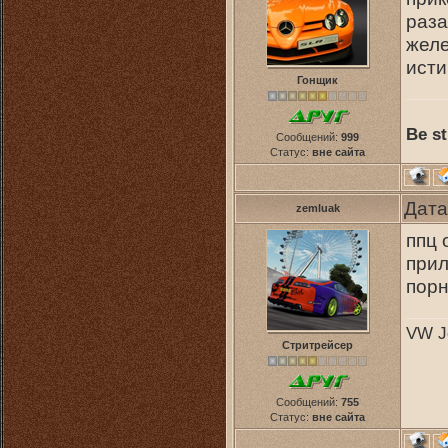
раза
желе
исти
Гонщик
Be st
Сообщений:
999
Статус:
вне сайта
Дата
zemluak
ппц 
прил
пор
VW Je
Стритрейсер
Сообщений:
755
Статус:
вне сайта