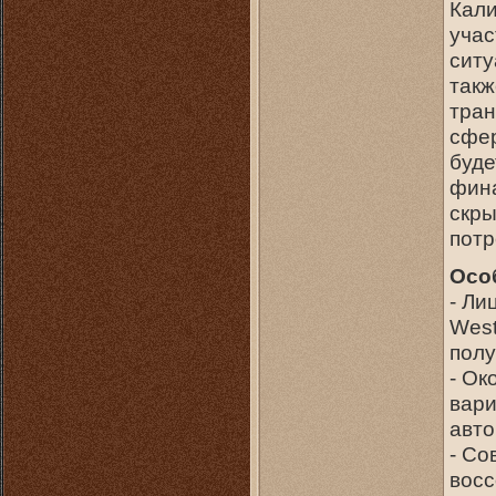
Кали
учас
ситу
такж
тран
сфер
буде
фина
скры
потр
Осо
- Ли
West
полу
- Ок
вари
авто
- Со
восс