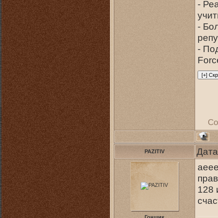
- Ре
учи
- Бо
репу
- По
Forc
Со
Дата
PAZITIV
аеее
прав
128 
сча
Гонщик