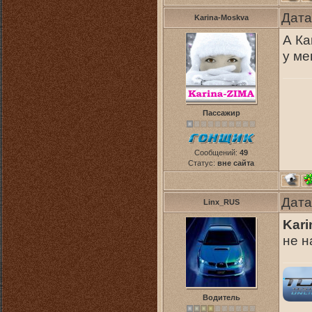
Дата
Karina-Moskva
А Ка
у ме
Пассажир
Сообщений:
49
Статус:
вне сайта
Дата
Linx_RUS
Kar
не 
Водитель