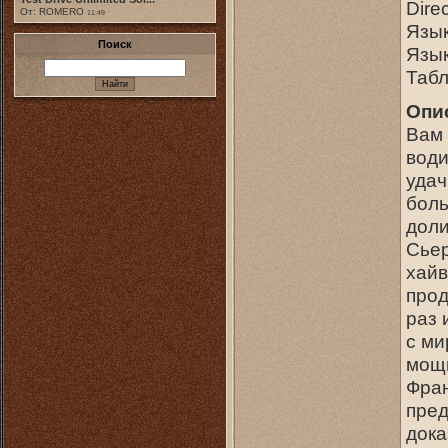
Direc
От: ROMERO
11:49
Язык
Поиск
Язык
Табл
Опи
Вам 
води
удач
боль
доли
Сьер
хайв
прод
раз 
с ми
мощн
Фран
пред
дока