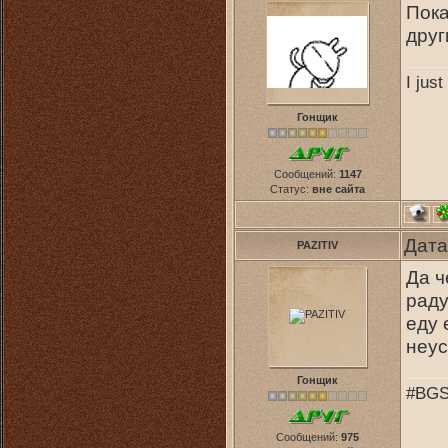
Пока
дру
I jus
Гонщик
Сообщений:
1147
Статус:
вне сайта
Дата
PAZITIV
Да ч
раду
еду 
неус
Гонщик
#BGS
Сообщений:
975