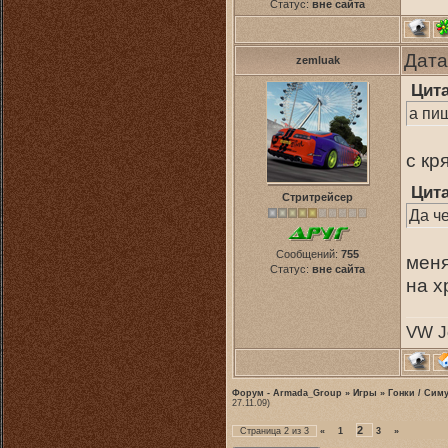
Статус:
вне сайта
Дата
zemluak
Цит
а пи
с кр
Цит
Стритрейсер
Да ч
Сообщений:
755
меня
Статус:
вне сайта
на х
VW Je
Форум - Armada_Group
»
Игры
»
Гонки / Сим
27.11.09)
2
Страница
2
из
3
«
1
3
»