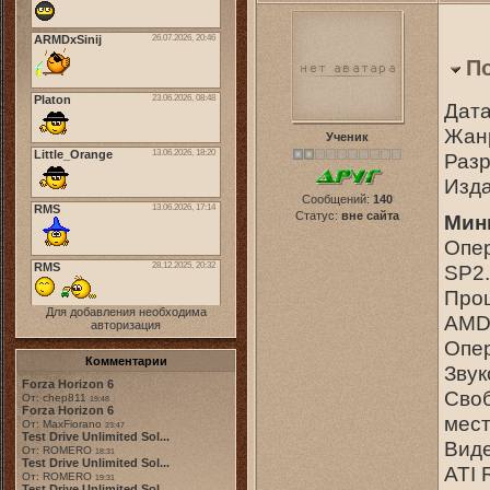
П
Дата
Жанр
Ученик
Разр
Изда
Сообщений:
140
Статус:
вне сайта
Мин
Опер
SP2.
Проц
Для добавления необходима
AMD 
авторизация
Опер
Комментарии
Звук
Forza Horizon 6
Своб
От: chep811
19:48
Forza Horizon 6
мест
От: MaxFiorano
23:47
Test Drive Unlimited Sol...
Виде
От: ROMERO
18:31
Test Drive Unlimited Sol...
ATI 
От: ROMERO
19:31
Test Drive Unlimited Sol...