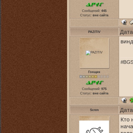
Сообщений:
445
Статус:
вне сайта
Дата
PAZITIV
винд
#BGS
Гонщик
Сообщений:
975
Статус:
вне сайта
Дата
Scren
Кто 
нача