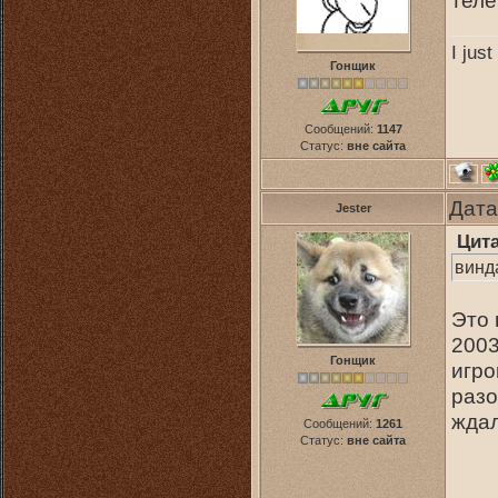
теле
I jus
Гонщик
Сообщений:
1147
Статус:
вне сайта
Дата
Jester
Цит
винд
Это 
2003
Гонщик
игро
разо
ждал
Сообщений:
1261
Статус:
вне сайта