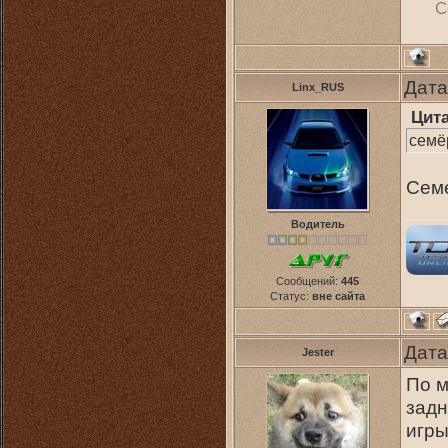
С
Дата
Linx_RUS
Цит
семё
Семе
Водитель
Сообщений:
445
Статус:
вне сайта
Дата
Jester
По м
задн
игр