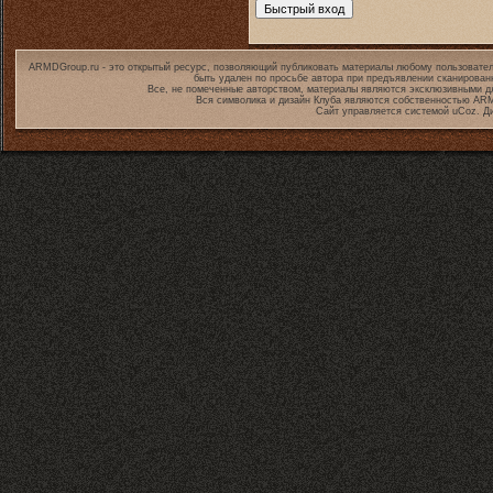
ARMDGroup.ru - это открытый ресурс, позволяющий публиковать материалы любому пользовател
быть удален по просьбе автора при предъявлении сканирован
Все, не помеченные авторством, материалы являются эксклюзивными дл
Вся символика и дизайн Клуба являются собственностью
ARM
Сайт управляется системой
uCoz
. Д