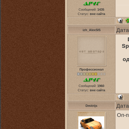
Сообщений:
1435
Статус:
вне сайта
Дата
izh_AlexSIS
Sp
од
Профессионал
Сообщений:
1960
Статус:
вне сайта
Дата
Dmitrijs
Оп-п