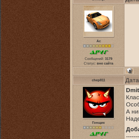
Ас
Сообщений:
3179
Статус:
вне сайта
Дата
chep811
Dmit
Клас
Осо
А ни
Наде
Гонщик
Доб
-------