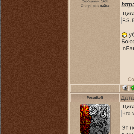
Сообщений:
1435
http
Статус:
вне сайта
Цит
P.S. 
уб
Боюс
inFa
Со
Дата
Postnikoff
Цит
Что 
Эт н