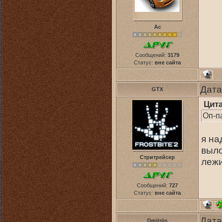
Ас
Сообщений:
3179
Статус:
вне сайта
Дата
GTX
Цит
Оп-п
я на
выло
Стритрейсер
леж
Сообщений:
727
Статус:
вне сайта
Дата
Dmitrijs