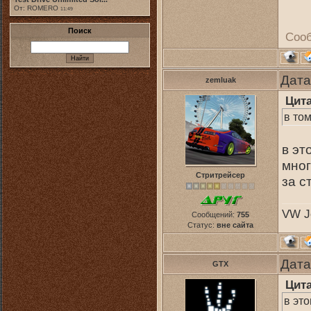
От: ROMERO
11:49
Поиск
Соо
Дата
zemluak
Цит
в том
в эт
мног
Стритрейсер
за с
VW Je
Сообщений:
755
Статус:
вне сайта
Дата
GTX
Цит
в это