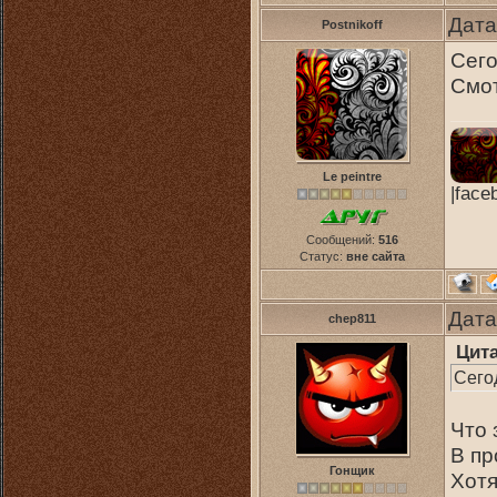
Дата
Postnikoff
Сег
Смот
Le peintre
|face
Сообщений:
516
Статус:
вне сайта
Дата
chep811
Цит
Сего
Что 
В пр
Гонщик
Хотя