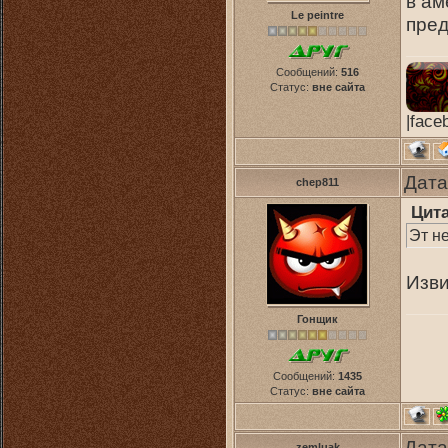
в ам
Le peintre
пре
Сообщений:
516
Статус:
вне сайта
|face
Дата
chep811
Цит
Эт не
Изви
Гонщик
Сообщений:
1435
Статус:
вне сайта
Дата
zemluak