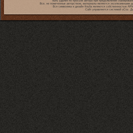
быть удален по просьбе автора при предъявлении сканирован
Все, не помеченные авторством, материалы являются эксклюзивными дл
Вся символика и дизайн Клуба являются собственностью
ARM
Сайт управляется системой
uCoz
. Д