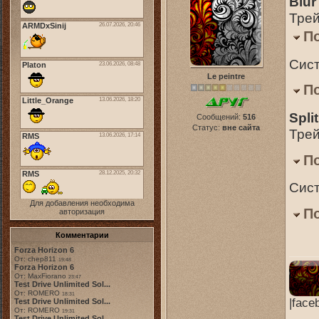
Blur
Тре
П
Сист
Le peintre
П
Spli
Сообщений:
516
Статус:
вне сайта
Тре
П
Сист
Для добавления необходима
П
авторизация
Комментарии
Forza Horizon 6
От: chep811
19:48
Forza Horizon 6
От: MaxFiorano
23:47
Test Drive Unlimited Sol...
От: ROMERO
18:31
|face
Test Drive Unlimited Sol...
От: ROMERO
19:31
Test Drive Unlimited Sol...