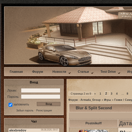
w
Главная
Форум
Новости
Статьи
Test Drive
Иг
Вход
Логин:
2
Страница
2
из
9
«
1
3
4
…
8
Пароль:
Форум - Armada_Group
»
Игры
»
Гонки / Сим
запомнить
Blur & Split Second
Забыл пароль
·
Регистрация
Чат
Дата
Postnikoff