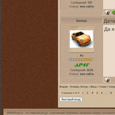
Сообщений:
727
Статус:
вне сайта
Дата
Dmitrijs
Да я
Ас
Сообщений:
3179
Статус:
вне сайта
Форум - Armada_Group
»
Игры
»
Гонки / Сим
2
Страница
2
из
9
«
1
3
4
…
8
ARMDGroup.ru - это открытый ресурс, позволяющий публиковать материалы любому пользовател