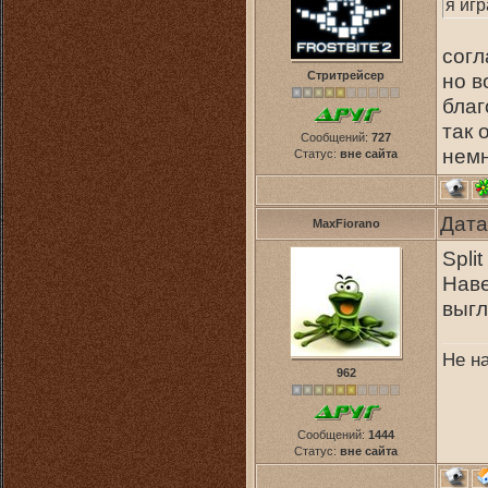
я иг
cогл
Стритрейсер
но в
благ
так 
Сообщений:
727
немн
Статус:
вне сайта
Дата
MaxFiorano
Spli
Наве
выгл
Не н
962
Сообщений:
1444
Статус:
вне сайта