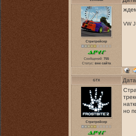
жде
VW Je
Стритрейсер
Сообщений:
755
Статус:
вне сайта
Дата
GTX
Стра
трек
натк
но п
Стритрейсер