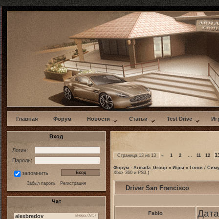
w
Главная
Форум
Новости
Статьи
Test Drive
Иг
Вход
Логин:
1
Страница
13
из
13
«
1
2
…
11
12
Пароль:
Форум - Armada_Group
»
Игры
»
Гонки / Сим
Xbox 360 и PS3.)
запомнить
Забыл пароль
·
Регистрация
Driver San Francisco
Чат
Дата
Fabio