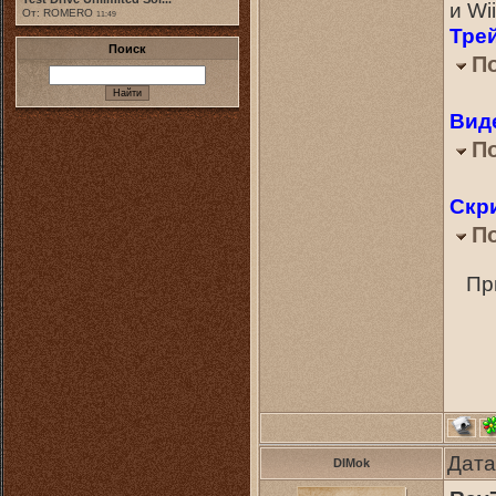
и Wii
От: ROMERO
11:49
Тре
Поиск
П
Вид
П
Скр
П
Пр
Дата
DIMok