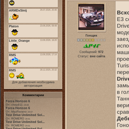
Вск
E3 с
Driv
моде
Гонщик
заез
испо
маши
Сообщений:
972
Статус:
вне сайта
прое
Turi
пере
Driv
Для добавления необходима
замы
авторизация
в го
Комментарии
Танн
Forza Horizon 6
вери
От: chep811
19:48
Forza Horizon 6
срав
От: MaxFiorano
23:47
Test Drive Unlimited Sol...
Дебю
От: ROMERO
18:31
Test Drive Unlimited Sol...
Гоно
От: ROMERO
19:31
Test Drive Unlimited Sol...