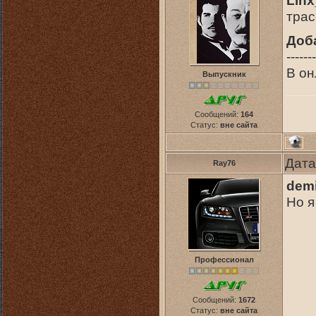
Lin
трас
Доб
-------
В он
Выпускник
Сообщений:
164
Статус:
вне сайта
Дата
Ray76
dem
Но я
Профессионал
Сообщений:
1672
Статус:
вне сайта