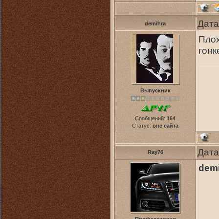
Дата
demihra
Плох
гонк
Выпускник
Сообщений:
164
Статус:
вне сайта
Дата
Ray76
dem