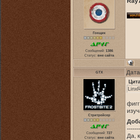
Ray
Гонщик
Сообщений:
1386
Статус:
вне сайта
Дата
GTX
Цит
Linx
фигг
изуч
Стритрейсер
Доб
-------
Сообщений:
727
Да, 
Статус:
вне сайта