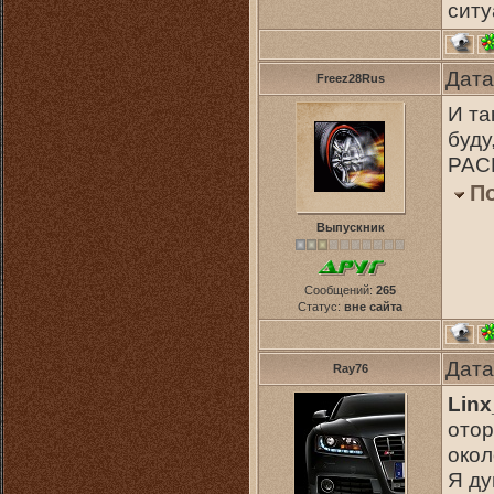
ситу
Дата
Freez28Rus
И та
буду
PAС
П
Выпускник
Сообщений:
265
Статус:
вне сайта
Дата
Ray76
Lin
отор
окол
Я ду