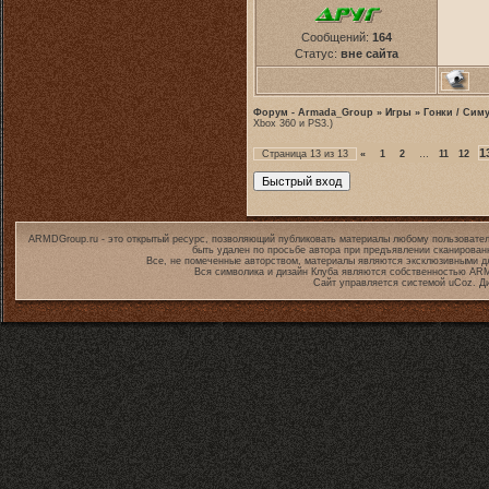
Сообщений:
164
Статус:
вне сайта
Форум - Armada_Group
»
Игры
»
Гонки / Сим
Xbox 360 и PS3.)
1
Страница
13
из
13
«
1
2
…
11
12
ARMDGroup.ru - это открытый ресурс, позволяющий публиковать материалы любому пользовател
быть удален по просьбе автора при предъявлении сканирован
Все, не помеченные авторством, материалы являются эксклюзивными дл
Вся символика и дизайн Клуба являются собственностью
ARM
Сайт управляется системой
uCoz
. Д