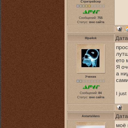
Стритрейсер
Сообщений:
755
Статус:
вне сайта
Дата
IIIpa4ok
прос
лутш
ето 
Я оч
а ни
Ученик
сами
I jus
Сообщений:
84
Статус:
вне сайта
Дата
AstartaVans
моё 