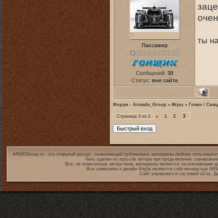
заце
очен
ты на
Пассажир
Сообщений:
30
Статус:
вне сайта
Форум - Armada_Group
»
Игры
»
Гонки / Сим
3
Страница
3
из
3
«
1
2
ARMDGroup.ru - это открытый ресурс, позволяющий публиковать материалы любому пользовател
быть удален по просьбе автора при предъявлении сканирован
Все, не помеченные авторством, материалы являются эксклюзивными дл
Вся символика и дизайн Клуба являются собственностью
ARM
Сайт управляется системой
uCoz
. Д