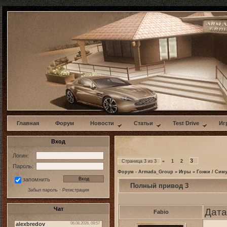
w
Главная
Форум
Новости
Статьи
Test Drive
Иг
Вход
Логин:
3
Страница
3
из
3
«
1
2
Пароль:
Форум - Armada_Group
»
Игры
»
Гонки / Сим
запомнить
Полный привод 3
Забыл пароль
·
Регистрация
Чат
Дата
Fabio