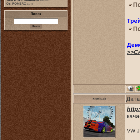
П
От: ROMERO
11:49
Поиск
Тре
П
Дем
>>С
Дата
zemluak
http
кача
VW Je