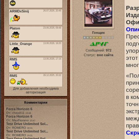
Раз
Изд
Офи
Опи
Гонщик
Прео
подг
упор
Сообщений:
972
Статус:
вне сайта
этот
мног
«Пол
прин
соре
Для добавления необходима
авторизация
в ко
точн
Комментарии
Forza Horizon 6
экст
От: chep811
19:48
Forza Horizon 6
меж
От: MaxFiorano
23:47
прав
Test Drive Unlimited Sol...
От: ROMERO
18:31
Скр
Test Drive Unlimited Sol...
От: ROMERO
19:31
Test Drive Unlimited Sol...