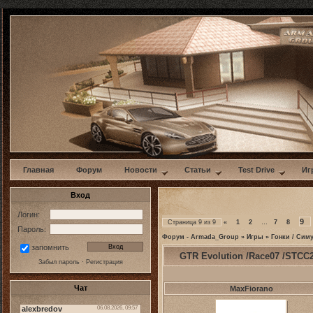
w
Главная
Форум
Новости
Статьи
Test Drive
Иг
Вход
Логин:
9
Страница
9
из
9
«
1
2
…
7
8
Пароль:
Форум - Armada_Group
»
Игры
»
Гонки / Сим
запомнить
GTR Evolution /Race07 /STCC
Забыл пароль
·
Регистрация
Чат
MaxFiorano