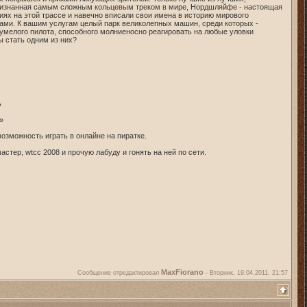
Признанная самым сложным кольцевым треком в мире, Нордшляйфе - настоящая
ях на этой трассе и навечно вписали свои имена в историю мирового
ками. К вашим услугам целый парк великолепных машин, среди которых -
 умелого пилота, способного молниеносно реагировать на любые уловки
ы стать одним из них?
ь
»
зможность играть в онлайне на пиратке.
стер, wtcc 2008 и прочую лабуду и гонять на ней по сети.
MaxFiorano
Сообщение отредактировал
-
Вторник, 19.04.2011, 21:57