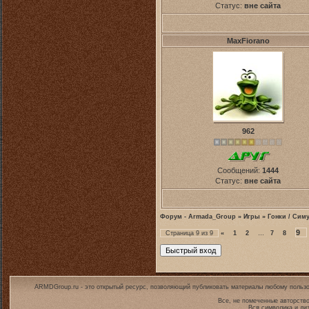
Статус:
вне сайта
MaxFiorano
962
Сообщений:
1444
Статус:
вне сайта
Форум - Armada_Group
»
Игры
»
Гонки / Сим
9
Страница
9
из
9
«
1
2
…
7
8
ARMDGroup.ru - это открытый ресурс, позволяющий публиковать материалы любому пользо
Все, не помеченные авторств
Вся символика и ди