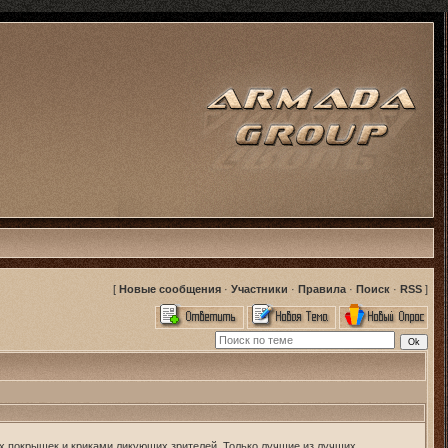
[
Новые сообщения
·
Участники
·
Правила
·
Поиск
·
RSS
]
 покрышек и криками ликующих зрителей. Только лучшие из лучших,