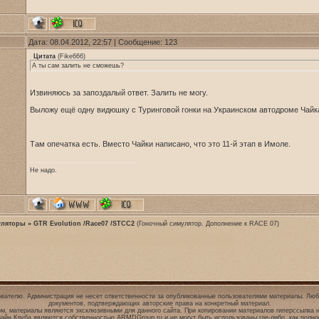
Дата: 08.04.2012, 22:57 | Сообщение:
123
Цитата
(
Fike666
)
А ты сам залить не сможешь?
Извиняюсь за запоздалый ответ. Залить не могу.
Выложу ещё одну видюшку с Туринговой гонки на Украинском автодроме Чайк
Там опечатка есть. Вместо Чайки написано, что это 11-й этап в Имоле.
Не надо.
уляторы
»
GTR Evolution /Race07 /STCC2
(Гоночный симулятор. Дополнение к RACE 07)
вателю. Администрация не несет ответственности за опубликованные пользователями материалы. Люб
документов, подтверждающих авторские права на конкретный материал.
ом, материалы являются эксклюзивными для данного сайта. При копировании материалов гиперссылка 
зайн Клуба являются собственностью
ARMDGroup.ru
и не могут быть использованы где-либо, как полно