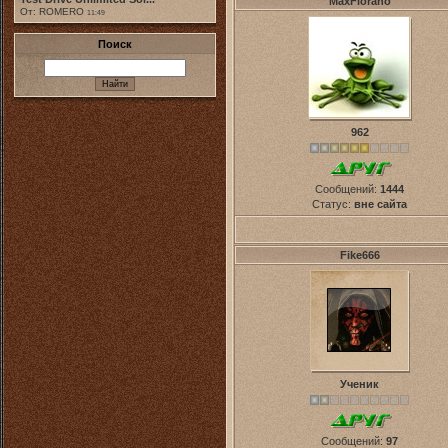
MaxFiorano
От: ROMERO
11:49
Поиск
962
Сообщений:
1444
Статус:
вне сайта
Fike666
Ученик
Сообщений:
97