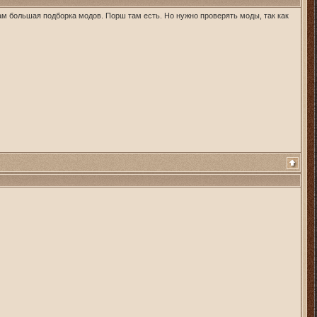
ам большая подборка модов. Порш там есть. Но нужно проверять моды, так как