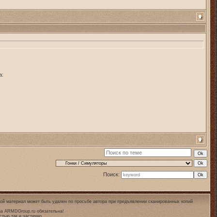
а:
Поиск:
ой материал может быть удален по просьбе автора при предъявлении сканированных копий
на
ARMDGroup.ru
обязательна!
стью так и частично.