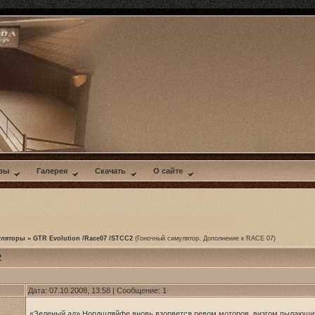
ры
Галерея
Скачать
О сайте
уляторы
»
GTR Evolution /Race07 /STCC2
(Гоночный симулятор. Дополнение к RACE 07)
2
Дата: 07.10.2008, 13:58 | Сообщение:
1
«Зеленый ад» Нордшляйфе вновь взорвется ревом моторов, визгом пылающих