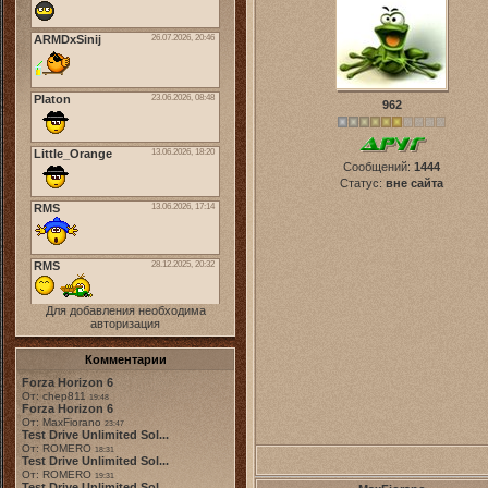
962
Сообщений:
1444
Статус:
вне сайта
Для добавления необходима
авторизация
Комментарии
Forza Horizon 6
От: chep811
19:48
Forza Horizon 6
От: MaxFiorano
23:47
Test Drive Unlimited Sol...
От: ROMERO
18:31
Test Drive Unlimited Sol...
От: ROMERO
19:31
Test Drive Unlimited Sol...