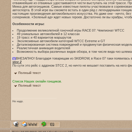
отважнейшие из отважных удостаиваются чести выступать на этой трассе. 
Мекка для автогонщиков. Самые известные пилоты участвовали в соревновани
автоспорта. В этой игре вы сможете встать в один ряд с легендарными гонщи
настоящие произведения автомобильного искусства. Но даже они - ничто, без
соперников. «Зеленый ад» ждет новых героев. Достаточно ли вы храбры, чтоб
Особенности игры:
Продолжение великолепной гоночной игры RACE 07: Чемпионат WTCC
49 уникальных автомобилей в 12 классах
19 трасс и 40 вариантов маршрутов
Эксклюзивные автомобили категорий WTCC Extreme и GT
Детализированная система повреждений и продвинутая физическая модел
Реалистичная анимация водителей
Возможность выбора различных видов обзора, в том числе вида «из шлема
(!)
ВНЕЗАПНО! Благодаря товарищам из SKIDROW, в Race 07 таки появилась во
stcc 2
По сути это рейс с аддоном STCC 2, но ничто не мешает поставить на него фма
Полный текст
Список Наших онлайн гонщиков.
Полный текст
Не надо.