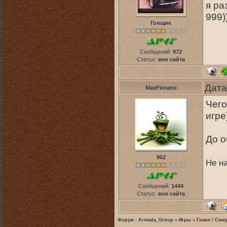
я ра
999)
Гонщик
Сообщений:
972
Статус:
вне сайта
Дата
MaxFiorano
Чего
игре
До о
962
Не н
Сообщений:
1444
Статус:
вне сайта
Форум - Armada_Group
»
Игры
»
Гонки / Сим