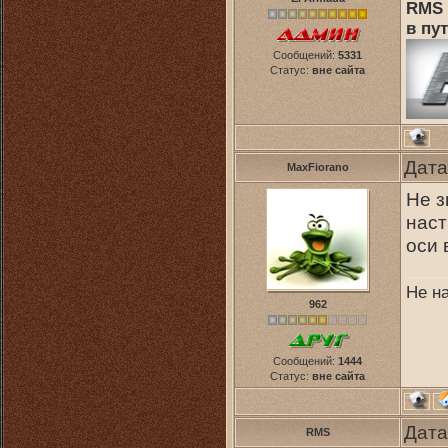
RMS 
в пут
Сообщений:
5331
Статус:
вне сайта
Дата
MaxFiorano
Не з
наст
оси 
Не н
962
Сообщений:
1444
Статус:
вне сайта
Дата
RMS