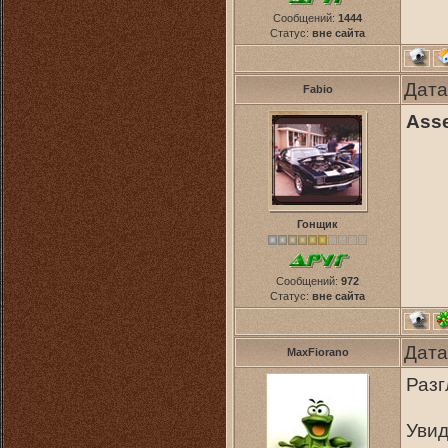
Сообщений:
1444
Статус:
вне сайта
Дата
Fabio
Asse
Гонщик
Сообщений:
972
Статус:
вне сайта
Дата
MaxFiorano
Разг
Увид