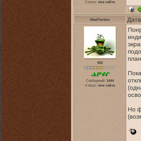
Статус:
вне сайта
Дата
MaxFiorano
Понр
инди
экра
подо
план
962
Пока
откл
Сообщений:
1444
Статус:
вне сайта
(одн
осво
Но ф
(воз