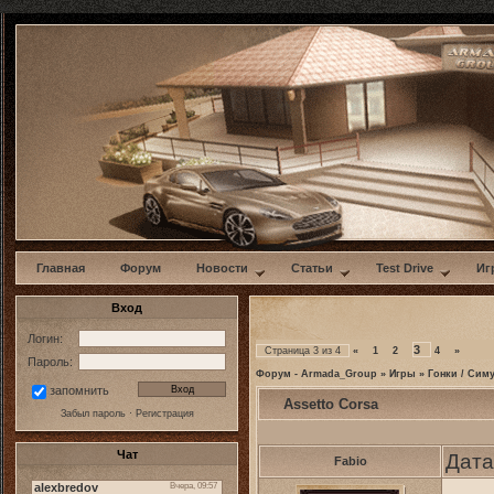
w
Главная
Форум
Новости
Статьи
Test Drive
Иг
Вход
Логин:
3
Страница
3
из
4
«
1
2
4
»
Пароль:
Форум - Armada_Group
»
Игры
»
Гонки / Сим
запомнить
Assetto Corsa
Забыл пароль
·
Регистрация
Чат
Дата
Fabio