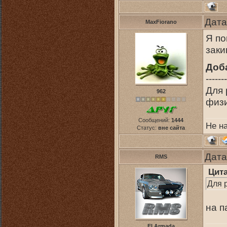
Дата
MaxFiorano
Я по
заки
Доб
-------
Для 
962
физи
Сообщений:
1444
Не н
Статус:
вне сайта
Дата
RMS
Цит
Для 
на п
El Armada