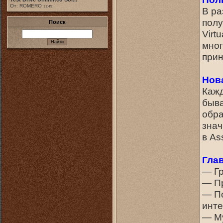
От: ROMERO
11:49
В ра
полу
Поиск
Virt
мног
прин
Нов
Кажд
быва
обра
знач
в As
Гла
— Гр
— П
— П
инт
— М