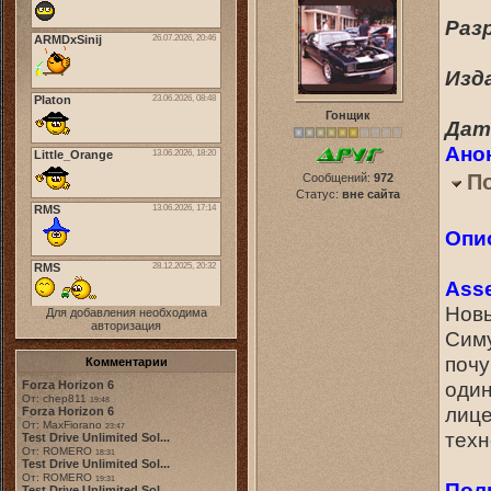
Разр
Изда
Гонщик
Дата
Ано
П
Сообщений:
972
Статус:
вне сайта
Опи
Asse
Новы
Для добавления необходима
авторизация
Симу
почу
Комментарии
один
Forza Horizon 6
От: chep811
19:48
лице
Forza Horizon 6
От: MaxFiorano
23:47
техн
Test Drive Unlimited Sol...
От: ROMERO
18:31
Test Drive Unlimited Sol...
От: ROMERO
19:31
Пол
Test Drive Unlimited Sol...