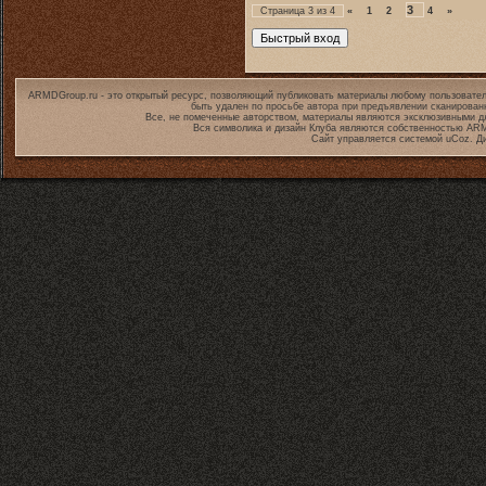
3
Страница
3
из
4
«
1
2
4
»
ARMDGroup.ru - это открытый ресурс, позволяющий публиковать материалы любому пользовател
быть удален по просьбе автора при предъявлении сканирован
Все, не помеченные авторством, материалы являются эксклюзивными дл
Вся символика и дизайн Клуба являются собственностью
ARM
Сайт управляется системой
uCoz
. Д