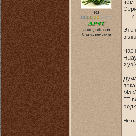
чемп
Сери
962
ГТ и
Это 
Сообщений:
1444
Статус:
вне сайта
вклю
Час 
Huay
Хуай
Дума
пока
МакЛ
ГТ-в
редк
Не н