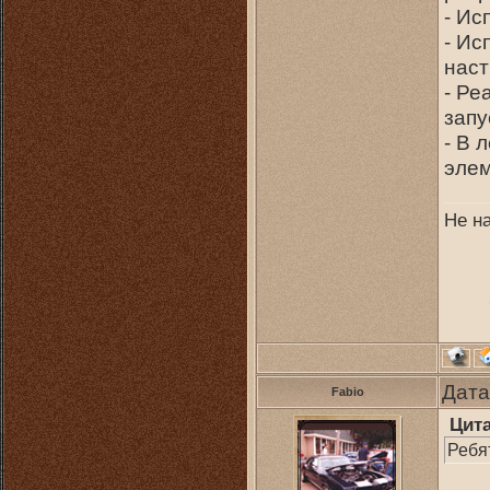
- Ис
- Ис
наст
- Ре
запу
- В 
элем
Не н
Дата
Fabio
Цит
Ребя