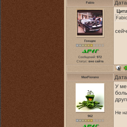
Дата
Fabio
Цит
Fabio
сейч
Гонщик
Сообщений:
972
Статус:
вне сайта
Дата
MaxFiorano
У ме
боль
друг
Не н
962