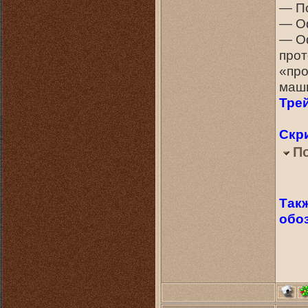
— По
— О
— О
прот
«про
маши
Тре
Скр
П
Такж
обо