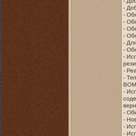
- До
- До
- Об
- Об
- Об
- Об
- Дл
- Об
- Ис
рези
- Ре
- Те
BO
- Ис
соде
вер
- Об
- Но
- Ис
- Ис