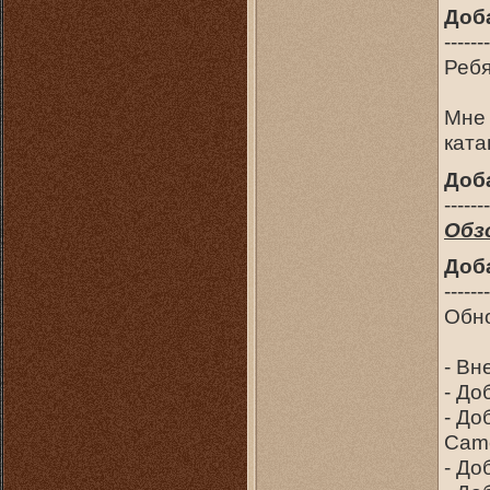
Доб
-------
Ребя
Мне 
ката
Доб
-------
Обз
Доб
-------
Обно
- Вн
- До
- До
Came
- До