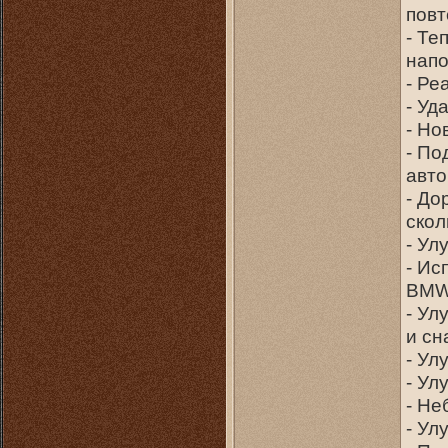
повт
- Те
напо
- Ре
- Уд
- Но
- По
авт
- До
скол
- Ул
- Ис
BMW
- Ул
и сн
- Ул
- Ул
- Не
- Ул