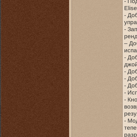
- По
Elis
- До
упр
- За
ренд
– До
испа
- До
джой
- До
- До
- До
- Ис
- Кн
возв
резу
- Мо
тепе
раз