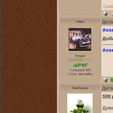
Сооб
Дата
Fabio
Asse
Доб
-------
Asse
Гонщик
Сообщений:
972
Статус:
вне сайта
Дата
MaxFiorano
599
Дума