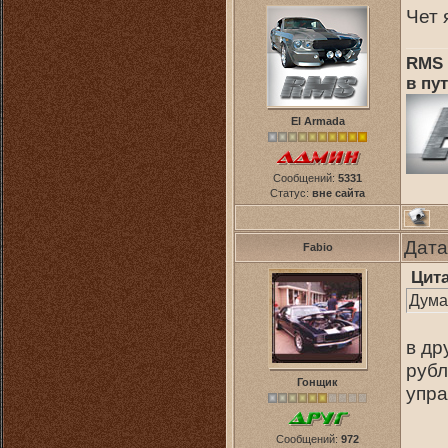
Чет 
RMS 
в пут
El Armada
Сообщений:
5331
Статус:
вне сайта
Дата
Fabio
Цит
Дума
в др
рубл
Гонщик
упра
Сообщений:
972