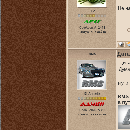
Не н
962
Сообщений:
1444
С
Статус:
вне сайта
Дата
RMS
Цит
Дума
ну и
El Armada
RMS 
в пут
Сообщений:
5331
Статус:
вне сайта