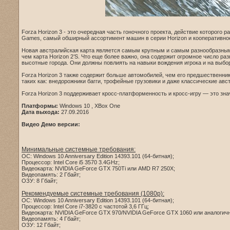
Forza Horizon 3 - это очередная часть гоночного проекта, действие которого
Games, самый обширный ассортимент машин в серии Horizon и кооперативно
Новая австралийская карта является самым крупным и самым разнообразным
чем карта Horizon 2’S. Что еще более важно, она содержит огромное число раз
высотные города. Они должны повлиять на навыки вождения игрока и на выбор
Forza Horizon 3 также содержит больше автомобилей, чем его предшественни
таких как: внедорожники багги, трофейные грузовики и даже классические авс
Forza Horizon 3 поддерживает кросс-платформенность и кросс-игру — это зна
Платформы:
Windows 10 , XBox One
Дата выхода:
27.09.2016
Видео Демо версии:
Минимальные системные требования:
ОС: Windows 10 Anniversary Edition 14393.101 (64-битная);
Процессор: Intel Core i5 3570 3.4GHz;
Видеокарта: NVIDIA GeForce GTX 750Ti или AMD R7 250X;
Видеопамять: 2 Гбайт;
ОЗУ: 8 Гбайт;
Рекомендуемые системные требования (1080p):
ОС: Windows 10 Anniversary Edition 14393.101 (64-битная);
Процессор: Intel Core i7-3820 с частотой 3,6 ГГц;
Видеокарта: NVIDIA GeForce GTX 970/NVIDIA GeForce GTX 1060 или аналоги
Видеопамять: 4 Гбайт;
ОЗУ: 12 Гбайт;