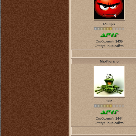
Гонщик
Сообщений:
1435
Статус:
вне сайта
MaxFiorano
962
Сообщений:
1444
Статус:
вне сайта