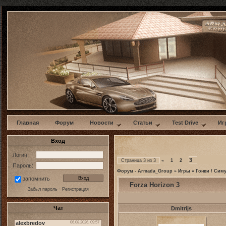
w
Главная
Форум
Новости
Статьи
Test Drive
Иг
Вход
Логин:
3
Страница
3
из
3
«
1
2
Пароль:
Форум - Armada_Group
»
Игры
»
Гонки / Сим
запомнить
Forza Horizon 3
Забыл пароль
·
Регистрация
Чат
Dmitrijs