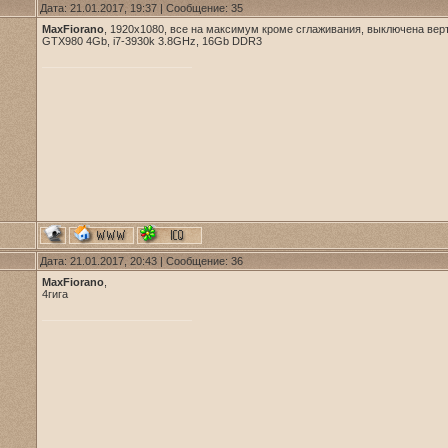
Дата: 21.01.2017, 19:37 | Сообщение:
35
MaxFiorano
, 1920х1080, все на максимум кроме сглаживания, выключена верти
GTX980 4Gb, i7-3930k 3.8GHz, 16Gb DDR3
Дата: 21.01.2017, 20:43 | Сообщение:
36
MaxFiorano
,
4гига