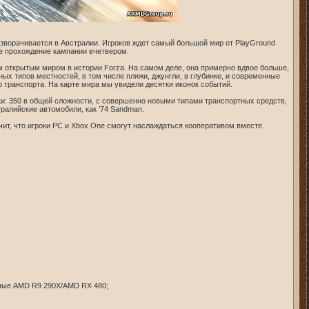
 разворачивается в Австралии. Игроков ждет самый большой мир от PlayGround
е прохождение кампании вчетвером.
 открытым миром в истории Forza. На самом деле, она примерно вдвое больше,
ных типов местностей, в том числе пляжи, джунгли, в глубинке, и современные
 транспорта. На карте мира мы увидели десятки иконок событий.
ки: 350 в общей сложности, с совершенно новыми типами транспортных средств,
тралийские автомобили, как ’74 Sandman.
чит, что игроки PC и Xbox One смогут наслаждаться кооперативом вместе.
чные AMD R9 290X/AMD RX 480;