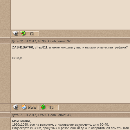
Дата: 21.01.2017, 16:36 | Сообщение:
32
ZASH1BAT0R
,
chep811
, а какие конфиги у вас и на какого качества графика?
Не надо.
Дата: 21.01.2017, 17:59 | Сообщение:
33
MaxFiorano
,
1920х1080, все на высоком, сглаживание выключено, фпс 60-40.
Видеокарта r9 380x, проц fx6300 разогнанный до 4Гг, оперативная память 16гб.