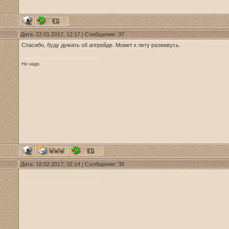
Дата: 22.01.2017, 12:17 | Сообщение:
37
Спасибо, буду думать об апгрейде. Может к лету разживусь.
Не надо.
Дата: 18.02.2017, 02:14 | Сообщение:
38