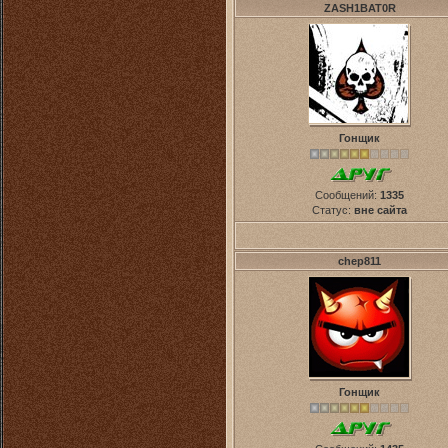
ZASH1BAT0R
Гонщик
Сообщений:
1335
Статус:
вне сайта
chep811
Гонщик