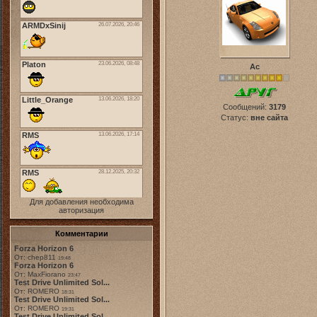
Ас
Сообщений:
3179
Статус:
вне сайта
Для добавления необходима
авторизация
Комментарии
Forza Horizon 6
От: chep811
19:48
Forza Horizon 6
От: MaxFiorano
23:47
Test Drive Unlimited Sol...
От: ROMERO
18:31
Test Drive Unlimited Sol...
От: ROMERO
19:31
Test Drive Unlimited Sol...