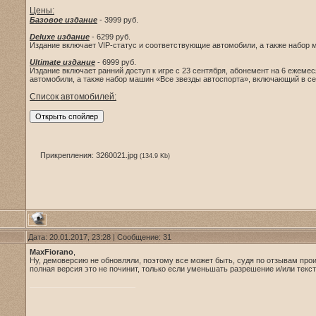
Цены:
Базовое издание
- 3999 руб.
Deluxe издание
- 6299 руб.
Издание включает VIP-статус и соответствующие автомобили, а также набор 
Ultimate издание
- 6999 руб.
Издание включает ранний доступ к игре с 23 сентября, абонемент на 6 ежеме
автомобили, а также набор машин «Все звезды автоспорта», включающий в се
Список автомобилей:
Прикрепления:
3260021.jpg
(134.9 Kb)
Дата: 20.01.2017, 23:28 | Сообщение:
31
MaxFiorano
,
Ну, демоверсию не обновляли, поэтому все может быть, судя по отзывам про
полная версия это не починит, только если уменьшать разрешение и/или текс