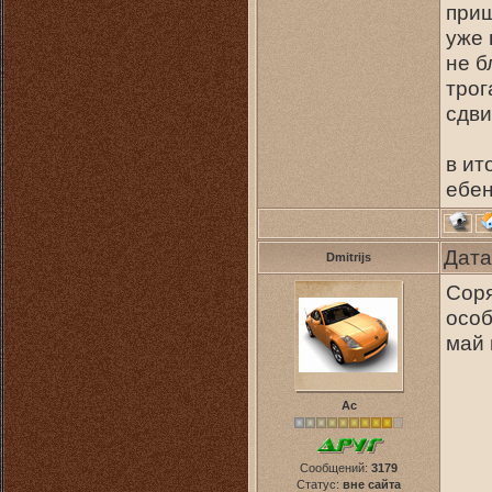
приш
уже 
не б
трог
сдви
в ит
ебен
Дата
Dmitrijs
Соря
особ
май 
Ас
Сообщений:
3179
Статус:
вне сайта