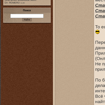
От: ROMERO
11:49
Ста
Ста
Поиск
Ста
То е
Пере
данн
Прил
(Онл
Не п
прил
По б
дела
инте
Всё 
найт