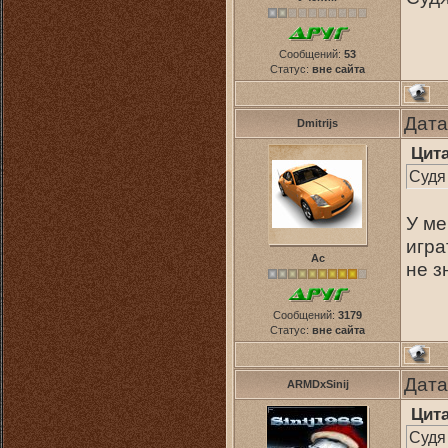
Сообщений:
53
Статус:
вне сайта
Дата
Dmitrijs
Цит
Судя
У ме
игра
Ас
не з
Сообщений:
3179
Статус:
вне сайта
Дата
ARMDxSinij
Цит
Судя