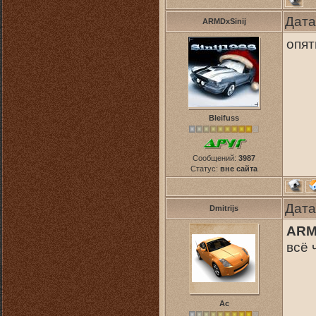
Дата
ARMDxSinij
опят
Bleifuss
Сообщений:
3987
Статус:
вне сайта
Дата
Dmitrijs
ARM
всё 
Ас