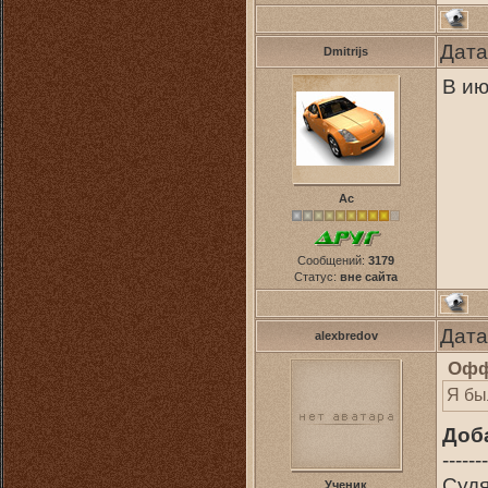
Дата
Dmitrijs
В ию
Ас
Сообщений:
3179
Статус:
вне сайта
Дата
alexbredov
Офф
Я бы
Доб
-------
Судя
Ученик