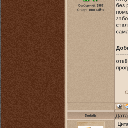
без 
Сообщений:
3987
Статус:
вне сайта
поме
забо
стал
сама
Доб
-------
отвё
прог
С
Дата
Dmitrijs
Цит