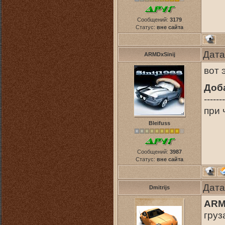
Сообщений:
3179
Статус:
вне сайта
Дата
ARMDxSinij
вот 
Доб
-------
при 
Bleifuss
Сообщений:
3987
Статус:
вне сайта
Дата
Dmitrijs
ARM
груз