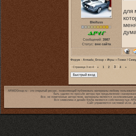
для 
кото
Bleifuss
меня
дума
Сообщений:
3987
Статус:
вне сайта
Форум - Armada_Group
»
Игры
»
Гонки / Сим
3
Страница
3
из
4
«
1
2
4
»
ARMDGroup.ru - это открытый ресурс, позволяющий публиковать материалы любому пользовател
быть удален по просьбе автора при предъявлении сканирован
Все, не помеченные авторством, материалы являются эксклюзивными дл
Вся символика и дизайн Клуба являются собственностью
ARM
Сайт управляется системой
uCoz
. Д