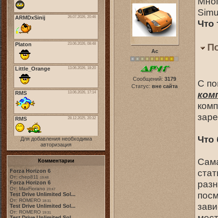
Мног
Simu
Что 
П
Ас
Сообщений:
3179
С по
Статус:
вне сайта
ком
комп
заре
Что 
Для добавления необходима
авторизация
Сама
Комментарии
стат
Forza Horizon 6
От: chep811
19:48
разн
Forza Horizon 6
От: MaxFiorano
23:47
посм
Test Drive Unlimited Sol...
От: ROMERO
18:31
зави
Test Drive Unlimited Sol...
От: ROMERO
19:31
мест
Test Drive Unlimited Sol...