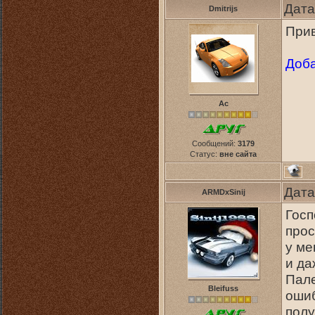
Дата
Dmitrijs
Прив
Доба
Ас
Сообщений:
3179
Статус:
вне сайта
Дата
ARMDxSinij
Госп
прос
у ме
и да
Пале
Bleifuss
ошиб
полу