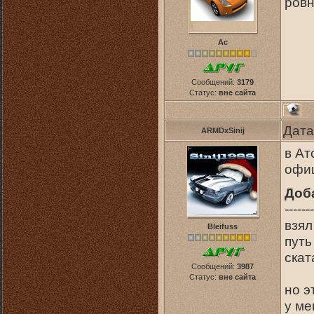
ровн
Ас
Сообщений:
3179
Статус:
вне сайта
Дата
ARMDxSinij
в Ат
офи
Доб
-------
взял
Bleifuss
путь
скат
Сообщений:
3987
Статус:
вне сайта
но э
у ме