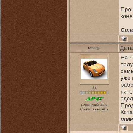
Прош
коне
Ста
Дата
Dmitrijs
На н
полу
самы
уже 
рабо
Ас
типо
сдел
Прод
Сообщений:
3179
Статус:
вне сайта
Кста
тем