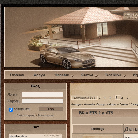
w
Главная
Форум
Новости
Статьи
Test Drive
Иг
Вход
Логин:
3
Страница
3
из
4
«
1
2
4
»
Пароль:
Форум - Armada_Group
»
Игры
»
Гонки / Сим
запомнить
ВК в ETS 2 и ATS
Забыл пароль
·
Регистрация
Чат
Дата
Dmitrijs