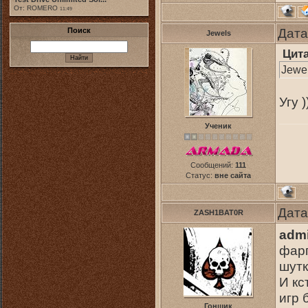
От: ROMERO
11:49
Дата
Поиск
Jewels
Цит
Jewel
Угу )
Ученик
Сообщений:
111
Статус:
вне сайта
Дата
ZASH1BAT0R
adm
фарг
шут
И кс
игр 
Гонщик