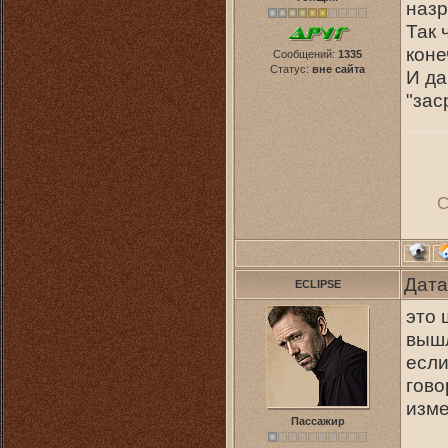
назр
Так 
коне
Сообщений:
1335
Статус:
вне сайта
И да
"зас
С
Дата
ECLIPSE
это 
вышл
если
гово
изме
Пассажир