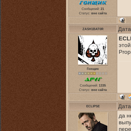
Сообщений:
21
Статус:
вне сайта
Дата
ZASH1BAT0R
ECL
этой
Prop
Гонщик
Сообщений:
1335
Статус:
вне сайта
Дата
ECLIPSE
да н
выпу
пере