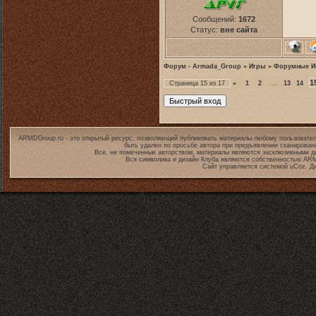
Сообщений:
1672
Статус:
вне сайта
Форум - Armada_Group
»
Игры
»
Форумные И
1
Страница
15
из
17
«
1
2
…
13
14
ARMDGroup.ru - это открытый ресурс, позволяющий публиковать материалы любому пользовател
быть удален по просьбе автора при предъявлении сканирован
Все, не помеченные авторством, материалы являются эксклюзивными дл
Вся символика и дизайн Клуба являются собственностью
ARM
Сайт управляется системой
uCoz
. Д