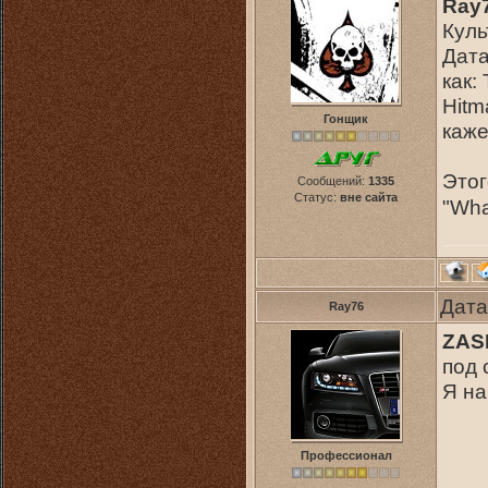
Ray
Куль
Дата
как: 
Hitm
Гонщик
каже
Этог
Сообщений:
1335
Статус:
вне сайта
"Wha
Дата
Ray76
ZAS
под 
Я на
Профессионал