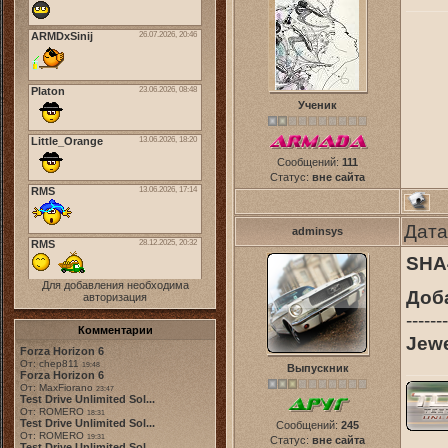
Ученик
Сообщений:
111
Статус:
вне сайта
Дата
adminsys
SHA
Для добавления необходима
Доб
авторизация
-------
Комментарии
Jew
Forza Horizon 6
От: chep811
19:48
Выпускник
Forza Horizon 6
От: MaxFiorano
23:47
Test Drive Unlimited Sol...
От: ROMERO
18:31
Test Drive Unlimited Sol...
Сообщений:
245
От: ROMERO
19:31
Статус:
вне сайта
Test Drive Unlimited Sol...