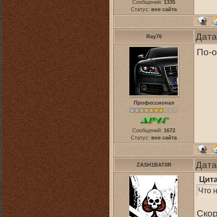
Сообщений:
1335
Статус:
вне сайта
Дата
Ray76
По-о
Профессионал
Сообщений:
1672
Статус:
вне сайта
Дата
ZASH1BAT0R
Цит
Что н
Скор