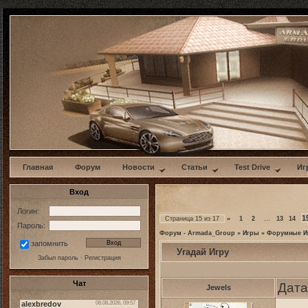
w
Главная
Форум
Новости
Статьи
Test Drive
Иг
Вход
Логин:
1
Страница
15
из
17
«
1
2
…
13
14
Пароль:
Форум - Armada_Group
»
Игры
»
Форумные И
запомнить
Угадай Игру
Забыл пароль
·
Регистрация
Чат
Дата
Jewels