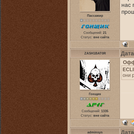
нас 
прош
Пассажир
Сообщений:
21
Статус:
вне сайта
Дата
ZASH1BAT0R
Офф
ECL
они 
Гонщик
Сообщений:
1335
Статус:
вне сайта
Дата
adminsys