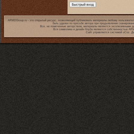
ARMDGroup.ru - это открытый ресурс, позволяющий публиковать материалы любому пользовател
быть удален по просьбе автора при предъявлении сканирован
Все, не помеченные авторством, материалы являются эксклюзивными дл
Вся символика и дизайн Клуба являются собственностью
ARM
Сайт управляется системой
uCoz
. Д