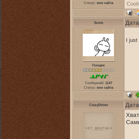
Сооб
Статус:
вне сайта
Дата
Scren
I jus
Гонщик
Сообщений:
1147
Статус:
вне сайта
Дата
CrazyDriver
Хват
Самы