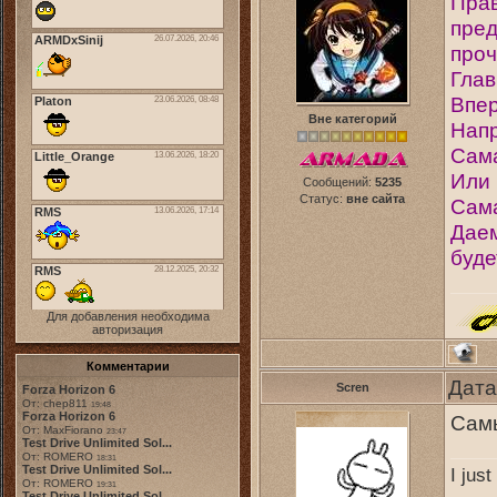
Прав
пред
проч
Глав
Впер
Вне категорий
Напр
Сама
Или
Сообщений:
5235
Статус:
вне сайта
Сама
Даем
буде
Для добавления необходима
авторизация
Комментарии
Дата
Scren
Forza Horizon 6
От: chep811
19:48
Forza Horizon 6
Сам
От: MaxFiorano
23:47
Test Drive Unlimited Sol...
От: ROMERO
18:31
Test Drive Unlimited Sol...
I jus
От: ROMERO
19:31
Test Drive Unlimited Sol...