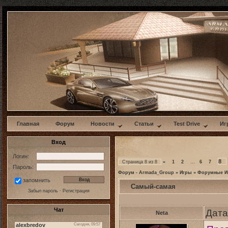
w
Главная
Форум
Новости
Статьи
Test Drive
Иг
Вход
Логин:
8
Страница
8
из
8
«
1
2
…
6
7
Пароль:
Форум - Armada_Group
»
Игры
»
Форумные И
запомнить
Самый-самая
Забыл пароль
·
Регистрация
Чат
Дата
Neta