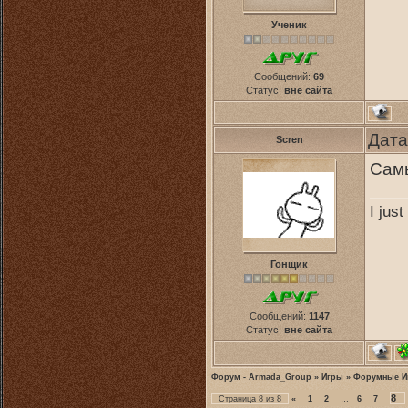
Ученик
Сообщений:
69
Статус:
вне сайта
Дата
Scren
Самы
I jus
Гонщик
Сообщений:
1147
Статус:
вне сайта
Форум - Armada_Group
»
Игры
»
Форумные И
8
Страница
8
из
8
«
1
2
…
6
7