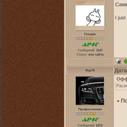
Сам
I jus
Гонщик
Сообщений:
1147
Статус:
вне сайта
Дата
Ray76
Офф
Раси
П
Профессионал
Сообщений:
1672