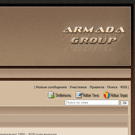
[
Новые сообщения
·
Участники
·
Правила
·
Поиск
·
RSS
]
чительно) 1950 - 2020 года выпуска