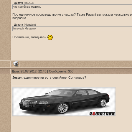
Цитата
(
ink203
)
что серийные машины
Про единичное производство не слышал? Та же Pagani выпускала несколько раз
возразил.
Цитата
(
Nartalex
)
Innotech Mysterro
Правильно, загадывай
Дата: 25.07.2012, 22:43 | Сообщение:
355
Jester
, единичное ни есть серийное. Согласись?