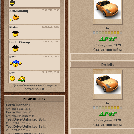
Ас
Сообщений:
3179
Статус:
вне сайта
Dmitrijs
Для добавления необходима
авторизация
Комментарии
Ас
Forza Horizon 6
От: chep811
19:48
Forza Horizon 6
От: MaxFiorano
23:47
Test Drive Unlimited Sol...
Сообщений:
3179
От: ROMERO
18:31
Статус:
вне сайта
Test Drive Unlimited Sol...
От: ROMERO
19:31
Test Drive Unlimited Sol...