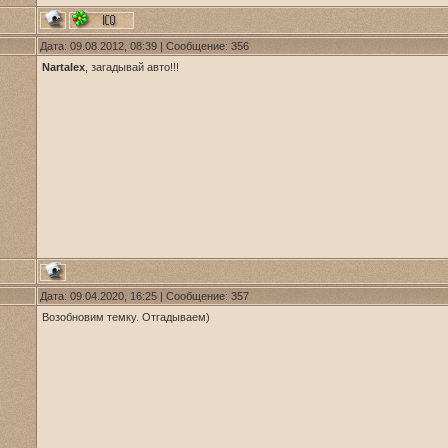
Дата: 09.08.2012, 08:39 | Сообщение:
356
Nartalex
, загадывай авто!!!
Дата: 09.04.2020, 16:25 | Сообщение:
357
Возобновим темку. Отгадываем)