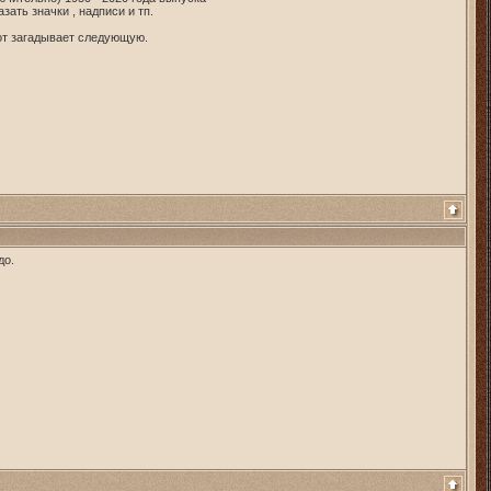
ать значки , надписи и тп.
тот загадывает следующую.
до.