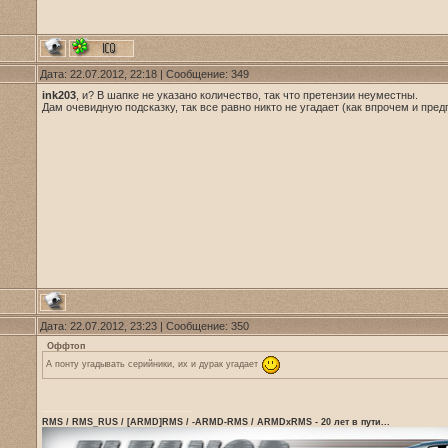
Дата: 22.07.2012, 22:18 | Сообщение:
349
ink203
, и? В шапке не указано количество, так что претензии неуместны.
Дам очевидную подсказку, так все равно никто не угадает (как впрочем и пред
Дата: 22.07.2012, 23:23 | Сообщение:
350
Оффтоп
А понту угадывать серийники, их и дурак угадает
RMS / RMS_RUS / [ARMD]RMS / -ARMD-RMS / ARMDxRMS - 20 лет в пути...