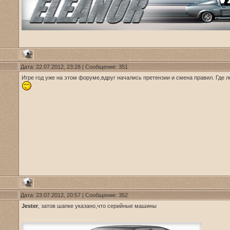
Дата: 22.07.2012, 23:28 | Сообщение:
351
Игре год уже на этом форуме,вдруг начались претензии и смена правил. Где ло
Дата: 23.07.2012, 20:57 | Сообщение:
352
Jester
, затов шапке указано,что серийные машины