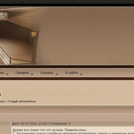
ры
Галерея
Скачать
О сайте
4
гры
»
Угадай автомобиль
Дата: 01.07.2011, 13:26 | Сообщение:
1
Думаю все знают что это за игра. Правила игры :
1. Загадываем только серийные легковые автомобили (джипы и минивэны вклю