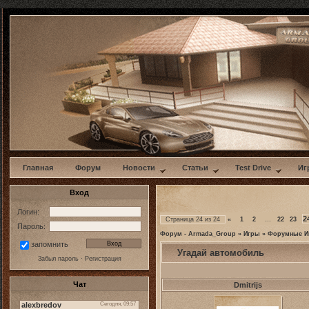
w
Главная
Форум
Новости
Статьи
Test Drive
Иг
Вход
Логин:
2
Страница
24
из
24
«
1
2
…
22
23
Пароль:
Форум - Armada_Group
»
Игры
»
Форумные И
запомнить
Угадай автомобиль
Забыл пароль
·
Регистрация
Чат
Dmitrijs