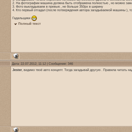
2. На фотографии машина должна быть отображена полностью , но можно замаз
3. Фото выкладываем в превью , не больше 350рх в ширину
4. Кто первый отгадал (после потверждения автора загадываемой машины ), 
Гадальщики
Полный текст
Дата: 22.07.2012, 11:12 | Сообщение:
346
Jester
, видимо твоё авто концепт. Тогда загадывай другую . Правила читать на