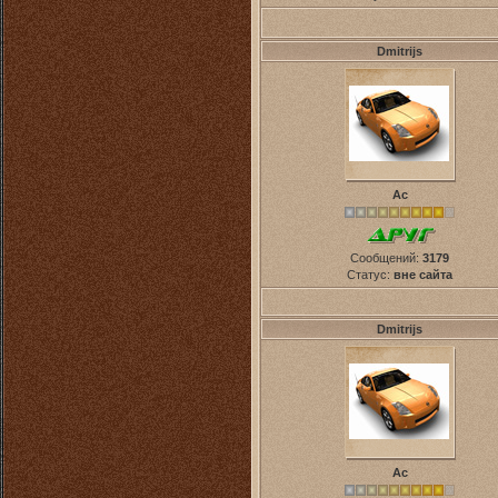
Dmitrijs
Ас
Сообщений:
3179
Статус:
вне сайта
Dmitrijs
Ас