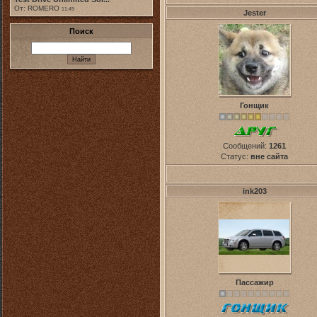
От: ROMERO
11:49
Jester
Поиск
Гонщик
Сообщений:
1261
Статус:
вне сайта
ink203
Пассажир