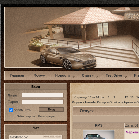
w
Главная
Форум
Новости
Статьи
Test Drive
Иг
Вход
Логин:
1
Страница
14
из
14
«
1
2
…
12
13
Пароль:
Форум - Armada_Group
»
О сайте
»
Архив
»
О
запомнить
Отпуск
Забыл пароль
·
Регистрация
RMS
Дата: 01
Чат
Черкани