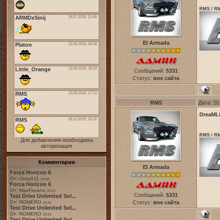
RMS / RM
El Armada
Сообщений:
5331
Статус:
вне сайта
RMS
Дата: 20
DreaML
RMS / RM
Для добавления необходима
авторизация
Комментарии
El Armada
Forza Horizon 6
От: chep811
19:48
Forza Horizon 6
От: MaxFiorano
23:47
Сообщений:
5331
Test Drive Unlimited Sol...
От: ROMERO
Статус:
вне сайта
18:31
Test Drive Unlimited Sol...
От: ROMERO
19:31
Test Drive Unlimited Sol...