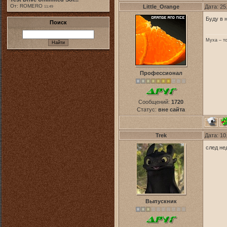
От: ROMERO
Little_Orange
Дата: 25
11:49
Буду в 
Поиск
Муха – то
Профессионал
Сообщений:
1720
Статус:
вне сайта
Trek
Дата: 10
след не
Выпускник