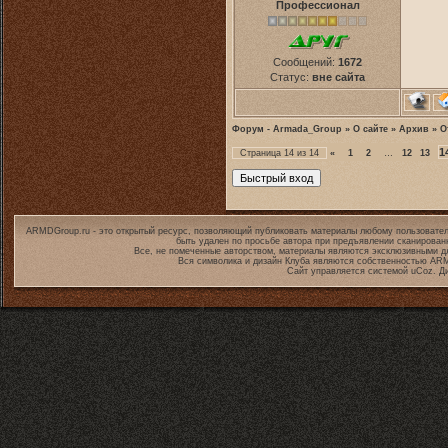
Профессионал
Сообщений:
1672
Статус:
вне сайта
Форум - Armada_Group
»
О сайте
»
Архив
»
О
1
Страница
14
из
14
«
1
2
…
12
13
ARMDGroup.ru - это открытый ресурс, позволяющий публиковать материалы любому пользовател
быть удален по просьбе автора при предъявлении сканирован
Все, не помеченные авторством, материалы являются эксклюзивными дл
Вся символика и дизайн Клуба являются собственностью
ARM
Сайт управляется системой
uCoz
. Д