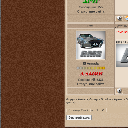
Сообщений:
755
Статус:
вне сайта
RMS
Дата: 02
Тема за
RMS / RM
El Armada
Сообщений:
5331
Статус:
вне сайта
Форум - Armada_Group
»
О сайте
»
Архив
»
О
цветов)
2
Страница
2
из
2
«
1