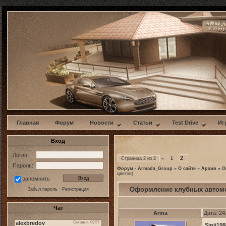
w
Главная
Форум
Новости
Статьи
Test Drive
Иг
Вход
Логин:
2
Страница
2
из
2
«
1
Пароль:
Форум - Armada_Group
»
О сайте
»
Архив
»
О
цветов)
запомнить
Оформление клубных автом
Забыл пароль
·
Регистрация
Чат
Arina
Дата: 24
Sinij198