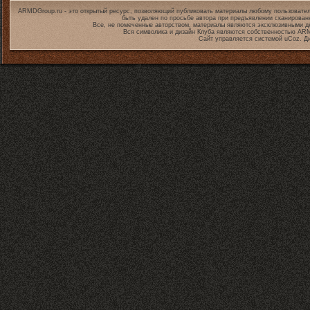
ARMDGroup.ru - это открытый ресурс, позволяющий публиковать материалы любому пользовател
быть удален по просьбе автора при предъявлении сканирован
Все, не помеченные авторством, материалы являются эксклюзивными дл
Вся символика и дизайн Клуба являются собственностью
ARM
Сайт управляется системой
uCoz
. Д