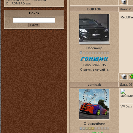
От: ROMERO
11:49
BUKTOP
Дата: 25
Поиск
ReddFr
Пассажир
Сообщений:
35
Статус:
вне сайта
zemluak
Дата: 07
мой вар
VW Jetta 
Стритрейсер