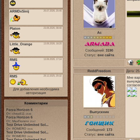
Ас
Сообщений:
3190
Статус:
вне сайта
ReddFreedom
Дата: 25
Мне вар
вынужде
согласе
Для добавления необходима
авторизация
Комментарии
Forza Horizon 6
Выпускник
От: chep811
19:48
Forza Horizon 6
От: MaxFiorano
23:47
Test Drive Unlimited Sol...
От: ROMERO
18:31
Сообщений:
173
Test Drive Unlimited Sol...
Статус:
вне сайта
От: ROMERO
19:31
Test Drive Unlimited Sol...