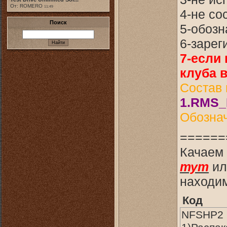
От: ROMERO
11:49
4-не со
Поиск
5-обозн
6-зарег
7-если 
клуба 
Состав 
1.RMS_R
Обозна
======
Качаем 
тут
и
находим
Код
NFSHP2