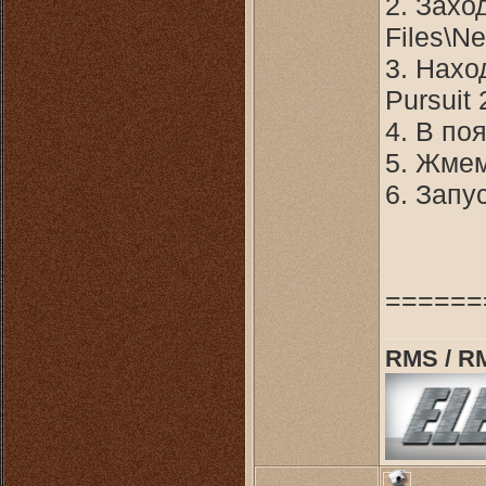
2. Захо
Files\Ne
3. Нахо
Pursuit
4. В по
5. Жме
6. Запу
======
RMS / R