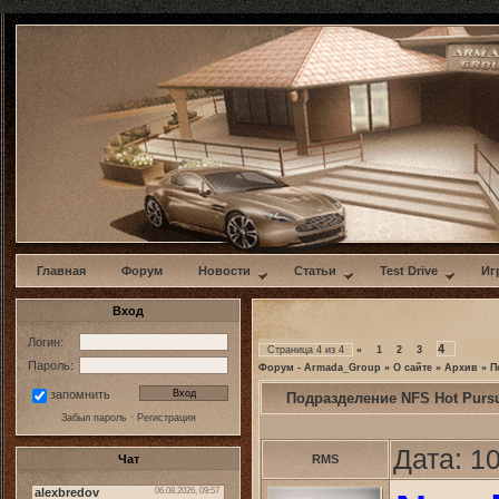
w
Главная
Форум
Новости
Статьи
Test Drive
Иг
Вход
Логин:
4
Страница
4
из
4
«
1
2
3
Пароль:
Форум - Armada_Group
»
О сайте
»
Архив
»
П
запомнить
Подразделение NFS Hot Pursu
Забыл пароль
·
Регистрация
Дата: 1
Чат
RMS