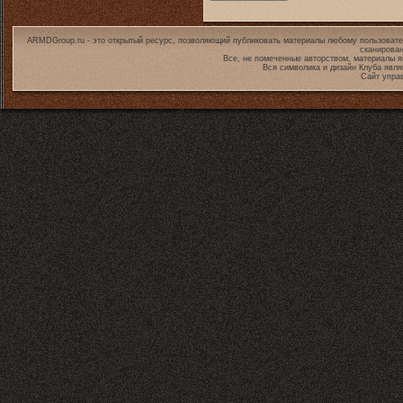
ARMDGroup.ru - это открытый ресурс, позволяющий публиковать материалы любому пользовате
сканирован
Все, не помеченные авторством, материалы я
Вся символика и дизайн Клуба явл
Сайт упра