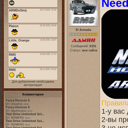
Need
El Armada
Сообщений:
5331
Статус:
вне сайта
Для добавления необходима
авторизация
Комментарии
Forza Horizon 6
Правила
От: chep811
19:48
Forza Horizon 6
1-у вас
От: MaxFiorano
23:47
Test Drive Unlimited Sol...
2-вы пр
От: ROMERO
18:31
Test Drive Unlimited Sol...
От: ROMERO
19:31
3-не ис
Test Drive Unlimited Sol...