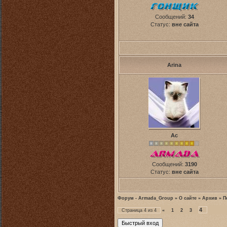
Сообщений:
34
Статус:
вне сайта
Arina
Ас
Сообщений:
3190
Статус:
вне сайта
Форум - Armada_Group
»
О сайте
»
Архив
»
П
4
Страница
4
из
4
«
1
2
3