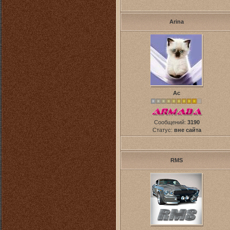
Arina
Ас
Сообщений:
3190
Статус:
вне сайта
RMS