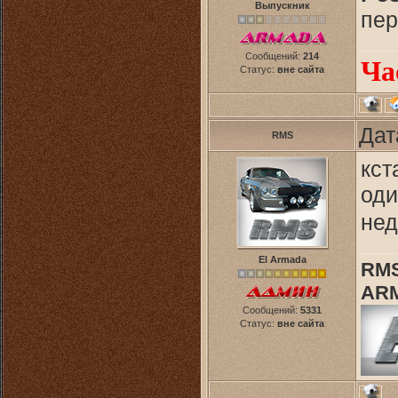
Выпускник
пер
Сообщений:
214
Ча
Статус:
вне сайта
Дат
RMS
кст
оди
нед
El Armada
RMS
ARM
Сообщений:
5331
Статус:
вне сайта