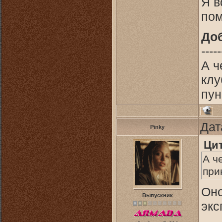
Я в
пом
До
-----
А ч
клу
пун
Дат
Pinky
Ци
А ч
при
Оно
Выпускник
экс