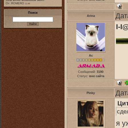
От: ROMERO
11:49
Поиск
Дат
Arina
I-I
Ас
Сообщений:
3190
Статус:
вне сайта
Дат
Pinky
Ци
сде
я у