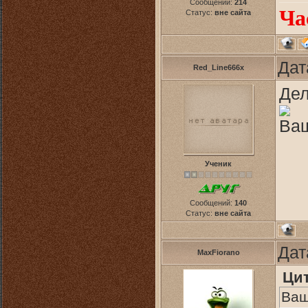
Сообщений:
214
Ча
Статус:
вне сайта
Дат
Red_Line666x
Дел
Ваш
Ученик
Сообщений:
140
Статус:
вне сайта
Дат
MaxFiorano
Ци
Ваш