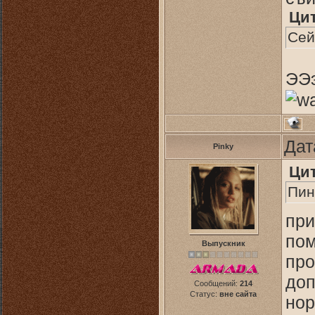
Ци
Сей
ЭЭэ
Дат
Pinky
Ци
Пин
при
пом
Выпускник
про
доп
Сообщений:
214
Статус:
вне сайта
нор