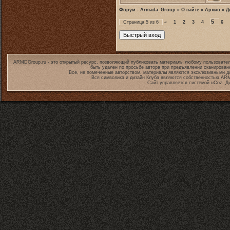
Форум - Armada_Group
»
О сайте
»
Архив
»
Д
5
Страница
5
из
6
«
1
2
3
4
6
ARMDGroup.ru - это открытый ресурс, позволяющий публиковать материалы любому пользовател
быть удален по просьбе автора при предъявлении сканирован
Все, не помеченные авторством, материалы являются эксклюзивными дл
Вся символика и дизайн Клуба являются собственностью
ARM
Сайт управляется системой
uCoz
. Д