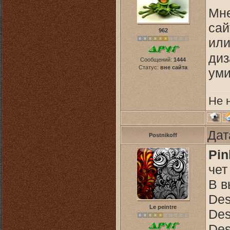
Мне
сай
962
или
диз
Сообщений:
1444
Статус:
вне сайта
уми
Не 
Дат
Postnikoff
Pin
чет
В в
Des
Le peintre
Des
Des