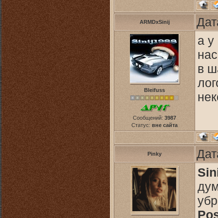
Дат
ARMDxSinij
а у
нас
в ш
лог
Bleifuss
нек
Сообщений:
3987
Статус:
вне сайта
Дат
Pinky
Sin
дум
убр
Pos