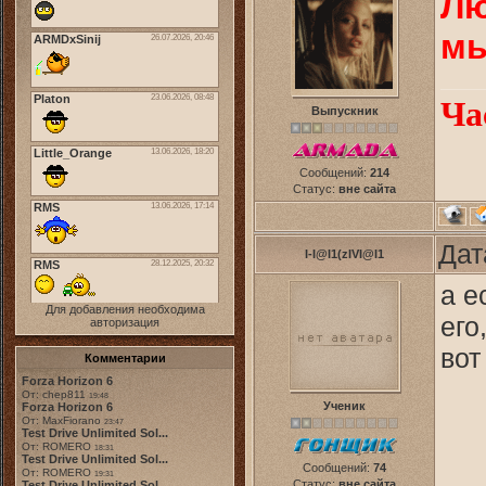
Лю
мы
Ча
Выпускник
Сообщений:
214
Статус:
вне сайта
Дат
I-I@I1(zIVI@I1
а е
Для добавления необходима
его
авторизация
вот
Комментарии
Forza Horizon 6
От: chep811
19:48
Ученик
Forza Horizon 6
От: MaxFiorano
23:47
Test Drive Unlimited Sol...
От: ROMERO
18:31
Test Drive Unlimited Sol...
Сообщений:
74
От: ROMERO
19:31
Статус:
вне сайта
Test Drive Unlimited Sol...