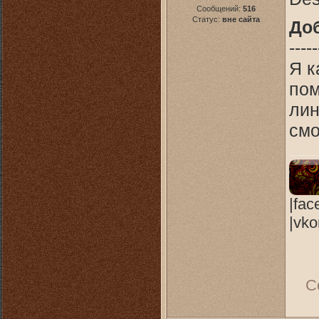
Сообщений:
516
Статус:
вне сайта
До
-----
Я к
пом
лин
смо
|fac
|vko
С