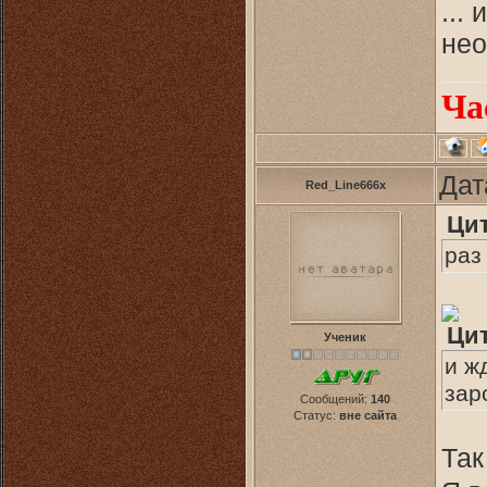
...
нео
Ча
Дат
Red_Line666x
Ци
раз 
Ци
Ученик
и ж
зар
Сообщений:
140
Статус:
вне сайта
Так