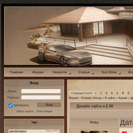
w
Главная
Форум
Новости
Статьи
Test Drive
Иг
Вход
Логин:
5
Страница
5
из
6
«
1
2
3
4
6
Пароль:
Форум - Armada_Group
»
О сайте
»
Архив
»
Д
запомнить
Дизайн сайта v.2.08
Забыл пароль
·
Регистрация
Дат
Чат
Pinky