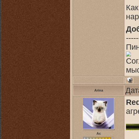
Как
на
До
-----
Пин
Сог
мыс
Дат
Arina
Red
агр
Ас