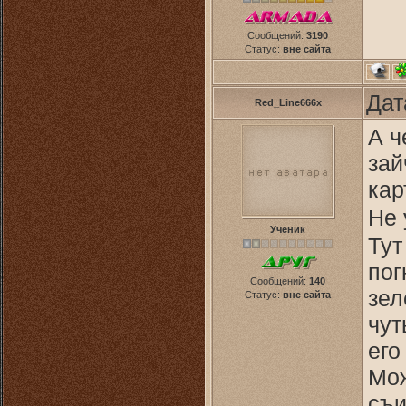
Сообщений:
3190
Статус:
вне сайта
Дат
Red_Line666x
А ч
зай
кар
Не 
Ученик
Тут
пог
Сообщений:
140
зел
Статус:
вне сайта
чут
его
Мож
съи