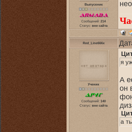
нео
Выпускник
Ча
Сообщений:
214
Статус:
вне сайта
Дат
Red_Line666x
Ци
я у
А е
Ученик
он 
фон
Сообщений:
140
диз
Статус:
вне сайта
Ци
а т