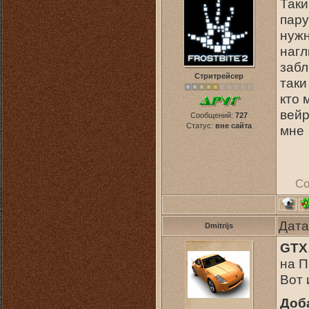
Таки
пару
нужн
нагл
забл
Стритрейсер
таки
кто 
вейр
Сообщений:
727
Статус:
вне сайта
мне
Со
Дата
Dmitrijs
GTX
на П
Вот 
Доб