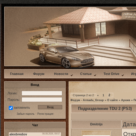
w
Главная
Форум
Новости
Статьи
Test Drive
Иг
Вход
Логин:
2
Страница
2
из
2
«
1
Пароль:
Форум - Armada_Group
»
О сайте
»
Архив
»
П
запомнить
Подразделение TDU 2 (PS3)
Забыл пароль
·
Регистрация
Дата
Dmitrijs
Чат
Откр