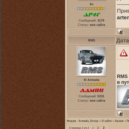
-------
Ас
Прив
art
Сообщений:
3179
Статус:
вне сайта
Дата
RMS
RMS 
El Armada
в пут
Сообщений:
5331
Статус:
вне сайта
Форум - Armada_Group
»
О сайте
»
Архив
»
П
2
Страница
2
из
2
«
1