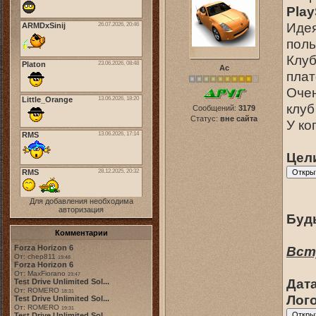
Play
Идея
поль
Клуб
Ас
пла
Очен
клуб
Сообщений:
3179
Статус:
вне сайта
У ко
Цели
Для добавления необходима
авторизация
Буд
Комментарии
Forza Horizon 6
Вст
От: chep811
19:48
Forza Horizon 6
От: MaxFiorano
23:47
Дата
Test Drive Unlimited Sol...
От: ROMERO
18:31
Лого
Test Drive Unlimited Sol...
От: ROMERO
19:31
Test Drive Unlimited Sol...