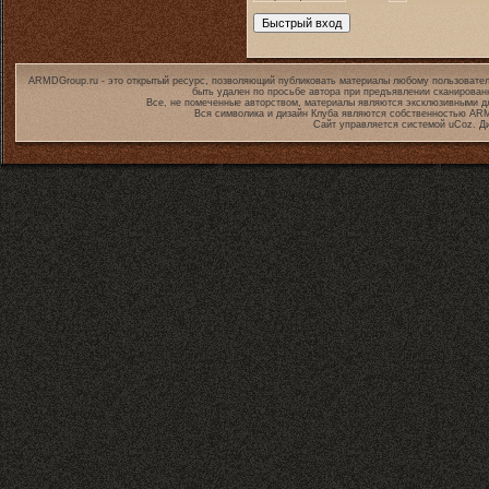
ARMDGroup.ru - это открытый ресурс, позволяющий публиковать материалы любому пользовател
быть удален по просьбе автора при предъявлении сканирован
Все, не помеченные авторством, материалы являются эксклюзивными дл
Вся символика и дизайн Клуба являются собственностью
ARM
Сайт управляется системой
uCoz
. Д