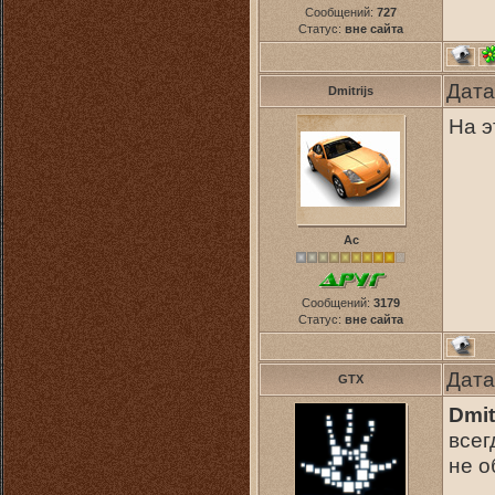
Сообщений:
727
Статус:
вне сайта
Дата
Dmitrijs
На э
Ас
Сообщений:
3179
Статус:
вне сайта
Дата
GTX
Dmit
всег
не 