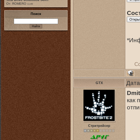
От: ROMERO
11:49
Сос
Поиск
*Инф
С
Дата
GTX
Dmit
как 
отпи
Стритрейсер