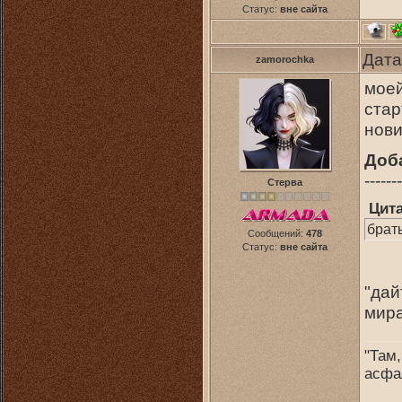
Статус:
вне сайта
Дата
zamorochka
моей
стар
нови
Доб
-------
Стерва
Цит
брат
Сообщений:
478
Статус:
вне сайта
"дай
мира
"Там,
асфа