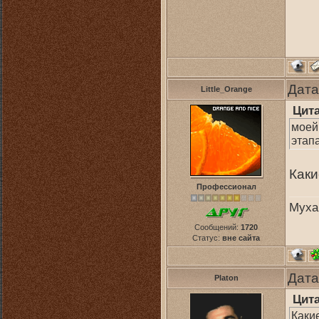
Дата
Little_Orange
Цит
моей
этап
Каки
Профессионал
Муха
Сообщений:
1720
Статус:
вне сайта
Дата
Platon
Цит
Каки