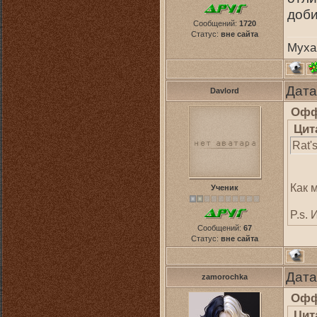
доби
Сообщений:
1720
Статус:
вне сайта
Муха
Дата
Davlord
Офф
Цит
Rat's
Как 
Ученик
P.s.
Сообщений:
67
Статус:
вне сайта
Дата
zamorochka
Офф
Цит