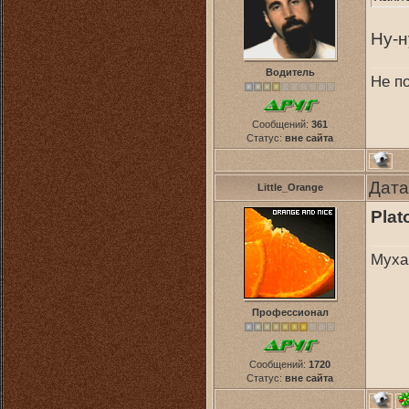
Ну-н
Водитель
Не по
Сообщений:
361
Статус:
вне сайта
Дата
Little_Orange
Plat
Муха
Профессионал
Сообщений:
1720
Статус:
вне сайта