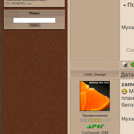
П
От: ROMERO
11:49
Поиск
Муха
Со
Дата
Little_Orange
zam
Мо
план
бего
Профессионал
Муха
Сообщений:
1720