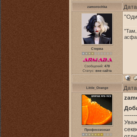
Дата
zamorochka
"Оди
"Там,
асфа
Стерва
Сообщений:
478
Статус:
вне сайта
Дата
Little_Orange
zam
Доб
-------
Уваж
секв
Профессионал
отли