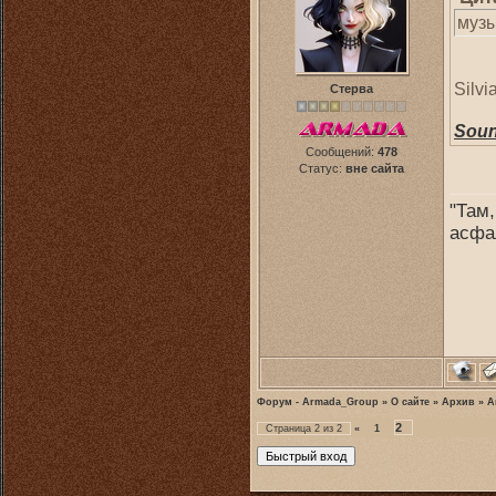
музы
Silvi
Стерва
Soun
Сообщений:
478
Статус:
вне сайта
"Там,
асфа
Форум - Armada_Group
»
О сайте
»
Архив
»
А
2
Страница
2
из
2
«
1