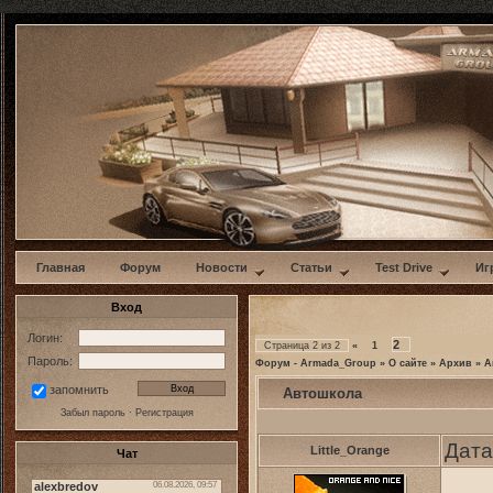
w
Главная
Форум
Новости
Статьи
Test Drive
Иг
Вход
Логин:
2
Страница
2
из
2
«
1
Пароль:
Форум - Armada_Group
»
О сайте
»
Архив
»
А
запомнить
Автошкола
Забыл пароль
·
Регистрация
Дата
Little_Orange
Чат