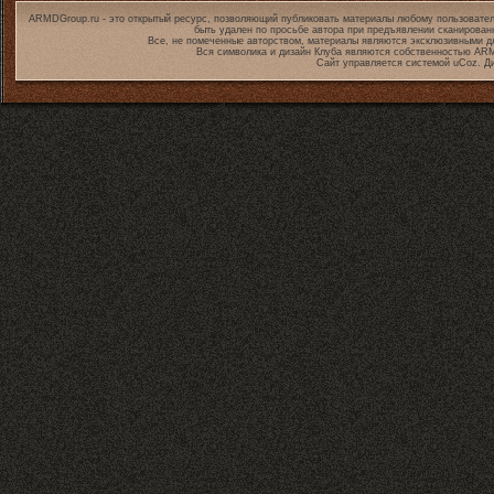
ARMDGroup.ru - это открытый ресурс, позволяющий публиковать материалы любому пользовател
быть удален по просьбе автора при предъявлении сканирован
Все, не помеченные авторством, материалы являются эксклюзивными дл
Вся символика и дизайн Клуба являются собственностью
ARM
Сайт управляется системой
uCoz
. Д