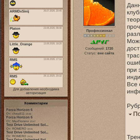
Данн
клуб
теор
проч
Профессионал
разл
Можн
дост
Сообщений:
1720
Статус:
вне сайта
трас
ошиб
при 
инди
Все 
Для добавления необходима
инфо
авторизация
Комментарии
Рубр
Forza Horizon 6
П
От: chep811
19:48
Forza Horizon 6
От: MaxFiorano
23:47
Test Drive Unlimited Sol...
От: ROMERO
18:31
Test Drive Unlimited Sol...
Трен
От: ROMERO
19:31
Test Drive Unlimited Sol...