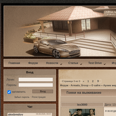
w
Главная
Форум
Новости
Статьи
Test Drive
Иг
Вход
Логин:
3
Страница
3
из
3
«
1
2
Пароль:
Форум - Armada_Group
»
О сайте
»
Архив ме
запомнить
Гонки на выживание
Забыл пароль
·
Регистрация
lex3000
Дата: 13
Чат
я всегд