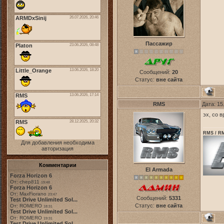
Пассажир
Сообщений:
20
Статус:
вне сайта
RMS
Дата: 15
эх, со 
RMS / RM
Для добавления необходима
авторизация
Комментарии
El Armada
Forza Horizon 6
От: chep811
19:48
Forza Horizon 6
От: MaxFiorano
23:47
Сообщений:
5331
Test Drive Unlimited Sol...
Статус:
вне сайта
От: ROMERO
18:31
Test Drive Unlimited Sol...
От: ROMERO
19:31
Test Drive Unlimited Sol...