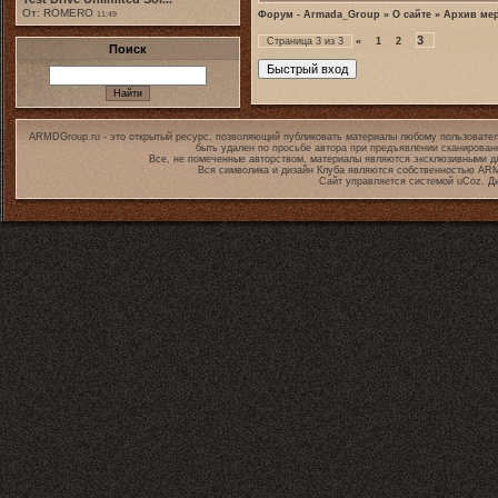
От: ROMERO
Форум - Armada_Group
»
О сайте
»
Архив ме
11:49
3
Страница
3
из
3
«
1
2
Поиск
ARMDGroup.ru - это открытый ресурс, позволяющий публиковать материалы любому пользовател
быть удален по просьбе автора при предъявлении сканирован
Все, не помеченные авторством, материалы являются эксклюзивными дл
Вся символика и дизайн Клуба являются собственностью
ARM
Сайт управляется системой
uCoz
. Д