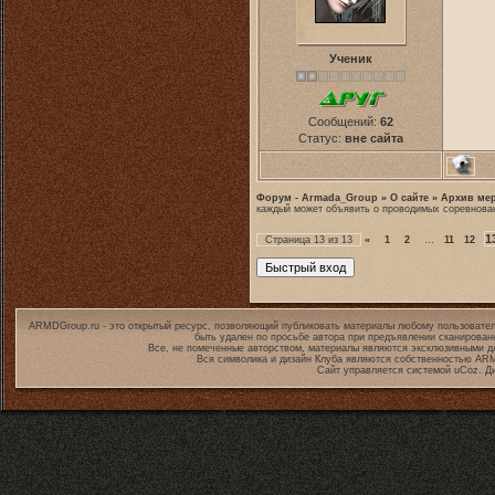
Ученик
Сообщений:
62
Статус:
вне сайта
Форум - Armada_Group
»
О сайте
»
Архив ме
каждый может объявить о проводимых соревнова
1
Страница
13
из
13
«
1
2
…
11
12
ARMDGroup.ru - это открытый ресурс, позволяющий публиковать материалы любому пользовател
быть удален по просьбе автора при предъявлении сканирован
Все, не помеченные авторством, материалы являются эксклюзивными дл
Вся символика и дизайн Клуба являются собственностью
ARM
Сайт управляется системой
uCoz
. Д