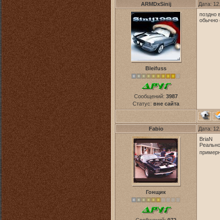
ARMDxSinij
Дата: 12
поздно 
обычно 
Bleifuss
Сообщений:
3987
Статус:
вне сайта
Fabio
Дата: 12
BriaN
Реально
примерн
Гонщик