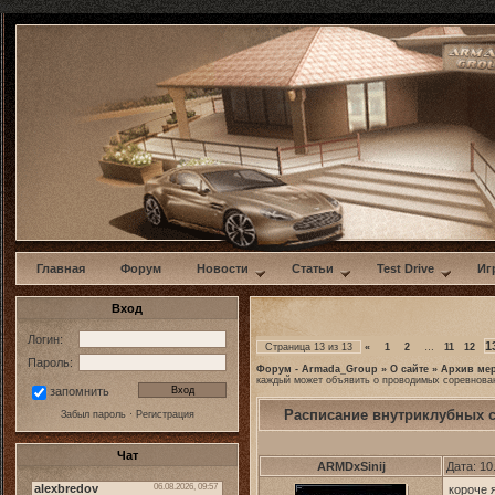
w
Главная
Форум
Новости
Статьи
Test Drive
Иг
Вход
Логин:
1
Страница
13
из
13
«
1
2
…
11
12
Пароль:
Форум - Armada_Group
»
О сайте
»
Архив ме
каждый может объявить о проводимых соревнова
запомнить
Расписание внутриклубных 
Забыл пароль
·
Регистрация
Чат
ARMDxSinij
Дата: 10
короче 