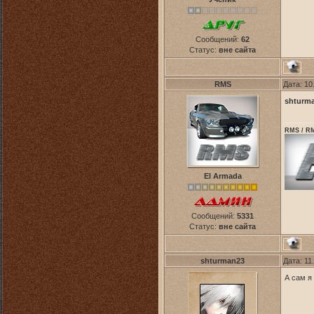
Сообщений:
62
Статус:
вне сайта
RMS
Дата: 10
shturm
RMS / RM
El Armada
Сообщений:
5331
Статус:
вне сайта
shturman23
Дата: 11
А cам я