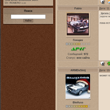
От: ROMERO
11:49
Fabio
Дата: 11
Поиск
Цитата
(
короче я
пока ес
Гонщик
Сообщений:
972
Статус:
вне сайта
ARMDxSinij
Дата: 19
может п
Bleifuss