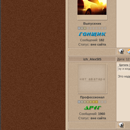
Выпускник
Сообщений:
182
Статус:
вне сайта
izh_AlexSIS
Дата: 12
Цитата
(
ну и ког
Это над
Профессионал
Сообщений:
1960
Статус:
вне сайта