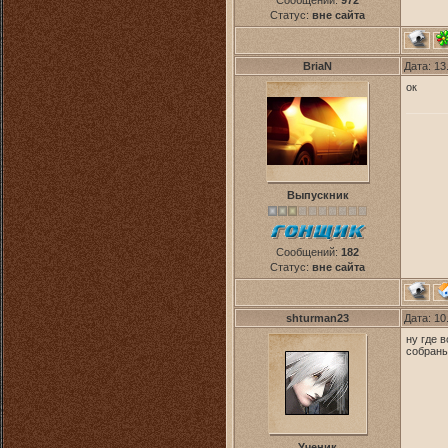
Сообщений:
972
Статус:
вне сайта
BriaN
Дата: 13
ок
Выпускник
Сообщений:
182
Статус:
вне сайта
shturman23
Дата: 10
ну где 
собраны
Ученик