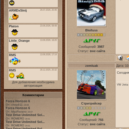
Bleifuss
Сообщений:
3987
Статус:
вне сайта
zemluak
Дата: 10
Сегодня
Для добавления необходима
VW Jetta 
авторизация
Комментарии
Forza Horizon 6
Стритрейсер
От: chep811
19:48
Forza Horizon 6
От: MaxFiorano
23:47
Test Drive Unlimited Sol...
От: ROMERO
18:31
Сообщений:
755
Test Drive Unlimited Sol...
Статус:
вне сайта
От: ROMERO
19:31
Test Drive Unlimited Sol...