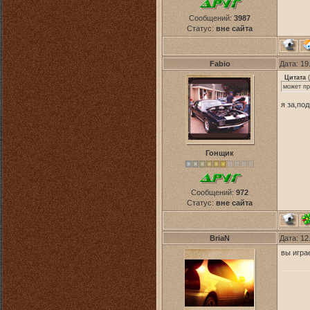
Сообщений:
3987
Статус:
вне сайта
Fabio
Дата: 19
Цитата
(
может пр
я за,по
Гонщик
Сообщений:
972
Статус:
вне сайта
BriaN
Дата: 12
вы игра