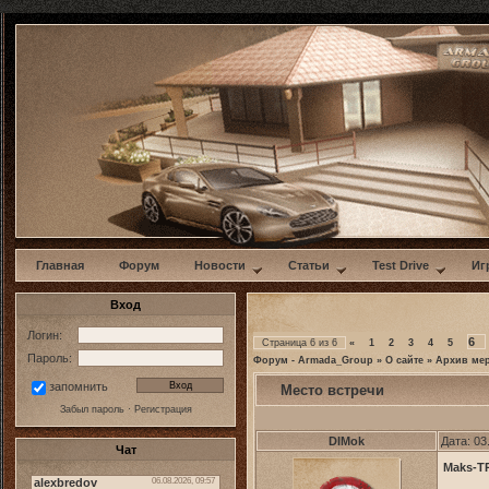
w
Главная
Форум
Новости
Статьи
Test Drive
Иг
Вход
Логин:
6
Страница
6
из
6
«
1
2
3
4
5
Пароль:
Форум - Armada_Group
»
О сайте
»
Архив ме
запомнить
Место встречи
Забыл пароль
·
Регистрация
DIMok
Дата: 03
Чат
Maks-T