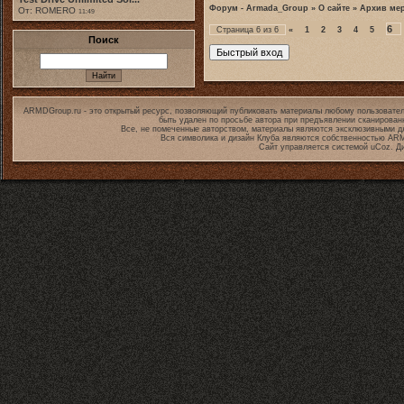
Форум - Armada_Group
»
О сайте
»
Архив ме
От: ROMERO
11:49
6
Страница
6
из
6
«
1
2
3
4
5
Поиск
ARMDGroup.ru - это открытый ресурс, позволяющий публиковать материалы любому пользовател
быть удален по просьбе автора при предъявлении сканирован
Все, не помеченные авторством, материалы являются эксклюзивными дл
Вся символика и дизайн Клуба являются собственностью
ARM
Сайт управляется системой
uCoz
. Д