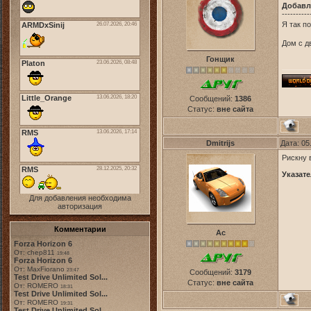
Добавл
----------
Я так п
Дом с д
Гонщик
Сообщений:
1386
Статус:
вне сайта
Dmitrijs
Дата: 05
Рискну 
Указате
Для добавления необходима
авторизация
Комментарии
Ас
Forza Horizon 6
От: chep811
19:48
Forza Horizon 6
От: MaxFiorano
23:47
Сообщений:
3179
Test Drive Unlimited Sol...
Статус:
вне сайта
От: ROMERO
18:31
Test Drive Unlimited Sol...
От: ROMERO
19:31
Test Drive Unlimited Sol...