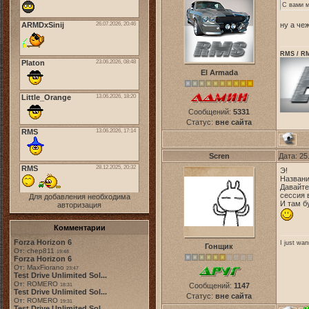
С вами 
ну а че
RMS / RM
El Armada
Сообщений:
5331
Статус:
вне сайта
Scren
Дата: 25
Э!
Названи
Давайте
сессия 
Для добавления необходима
И там б
авторизация
Комментарии
Forza Horizon 6
I just wa
Гонщик
От: chep811
19:48
Forza Horizon 6
От: MaxFiorano
23:47
Test Drive Unlimited Sol...
От: ROMERO
Сообщений:
1147
18:31
Test Drive Unlimited Sol...
Статус:
вне сайта
От: ROMERO
19:31
Test Drive Unlimited Sol...