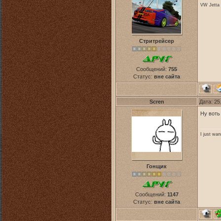
VW Jetta 
Стритрейсер
Сообщений:
755
Статус:
вне сайта
Scren
Дата: 25
Ну воть
I just wa
Гонщик
Сообщений:
1147
Статус:
вне сайта