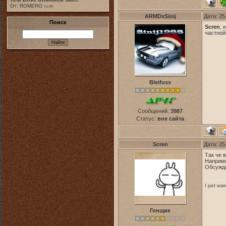
От: ROMERO
11:49
ARMDxSinij
Дата: 25
Поиск
Scren
, 
частной
Bleifuss
Сообщений:
3987
Статус:
вне сайта
Scren
Дата: 25
Так че 
Наприме
Обсужд
I just wa
Гонщик