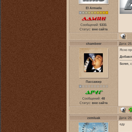
El Armada
Сообщений:
5331
Статус:
вне сайта
chambeer
Дата: 25
Ясно пр
Добавл
----------
Scren
, 
Пассажир
Сообщений:
48
Статус:
вне сайта
zemluak
Дата: 25
еду