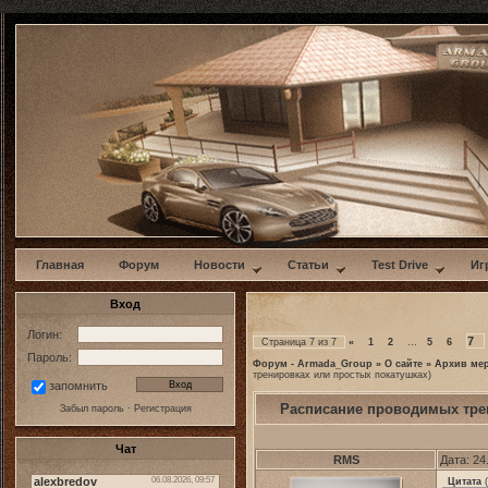
w
Главная
Форум
Новости
Статьи
Test Drive
Иг
Вход
Логин:
7
Страница
7
из
7
«
1
2
…
5
6
Пароль:
Форум - Armada_Group
»
О сайте
»
Архив ме
тренировках или простых покатушках)
запомнить
Расписание проводимых тре
Забыл пароль
·
Регистрация
Чат
RMS
Дата: 24
Цитата
(