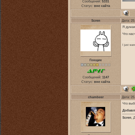
Сообщений:
5331
Статус:
вне сайта
Scren
Дата: 25
Я думаю
Что нас
I just wa
Гонщик
Сообщений:
1147
Статус:
вне сайта
chambeer
Дата: 25
Что выб
Добавл
----------
Scren
, 