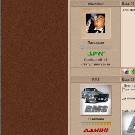
chambeer
Дата: 25
Такк по
Пассажир
Сообщений:
48
Статус:
вне сайта
RMS
Дата: 25
Цитата
(
Такк поя
да можн
RMS / RM
El Armada