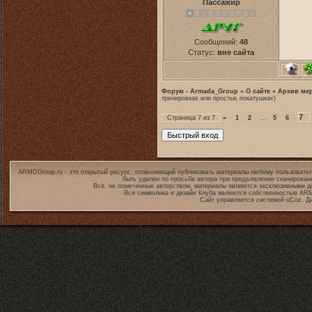
Пассажир
Сообщений:
48
Статус:
вне сайта
Форум - Armada_Group
»
О сайте
»
Архив ме
тренировках или простых покатушках)
7
Страница
7
из
7
«
1
2
…
5
6
ARMDGroup.ru - это открытый ресурс, позволяющий публиковать материалы любому пользовател
быть удален по просьбе автора при предъявлении сканирован
Все, не помеченные авторством, материалы являются эксклюзивными дл
Вся символика и дизайн Клуба являются собственностью
ARM
Сайт управляется системой
uCoz
. Д