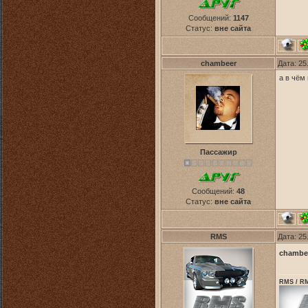
Сообщений:
1147
Статус:
вне сайта
chambeer
Дата: 25
а в чём
Пассажир
Сообщений:
48
Статус:
вне сайта
RMS
Дата: 25
chambe
RMS / RM