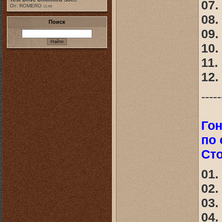
07. 
От: ROMERO
11:49
08. 
Поиск
09.
10. 
11. 
12. 
-----
Гон
по 
Сто
01.
02. 
03.
04. 