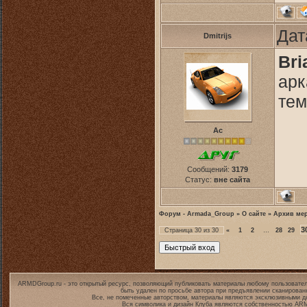
Дат
Dmitrijs
Bri
арк
тем
Ас
Сообщений:
3179
Статус:
вне сайта
Форум - Armada_Group
»
О сайте
»
Архив ме
3
Страница
30
из
30
«
1
2
…
28
29
ARMDGroup.ru - это открытый ресурс, позволяющий публиковать материалы любому пользовател
быть удален по просьбе автора при предъявлении сканирован
Все, не помеченные авторством, материалы являются эксклюзивными дл
Вся символика и дизайн Клуба являются собственностью
ARM