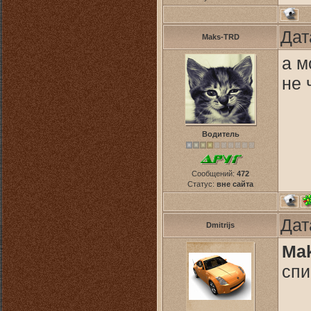
Дат
Maks-TRD
а м
не 
Водитель
Сообщений:
472
Статус:
вне сайта
Дат
Dmitrijs
Ma
спи