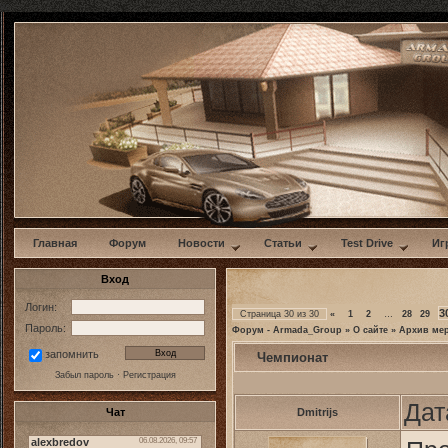
w
Главная
Форум
Новости
Статьи
Test Drive
Иг
Вход
Логин:
3
Страница
30
из
30
«
1
2
…
28
29
Пароль:
Форум - Armada_Group
»
О сайте
»
Архив ме
запомнить
Чемпионат
Забыл пароль
·
Регистрация
Дат
Чат
Dmitrijs