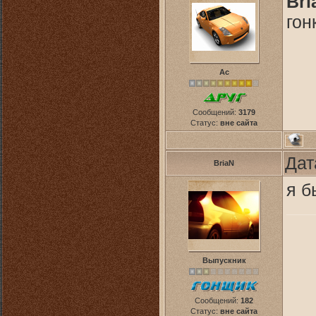
Bri
гон
Ас
Сообщений:
3179
Статус:
вне сайта
Дат
BriaN
я б
Выпускник
Сообщений:
182
Статус:
вне сайта