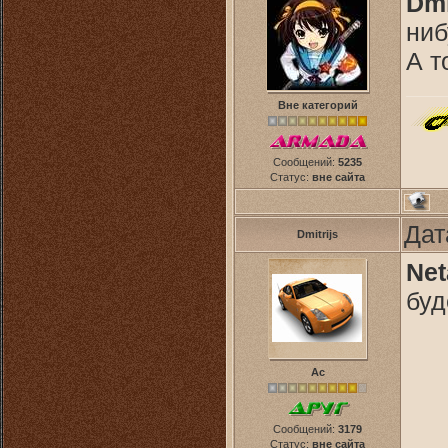
Dmi
ниб
А т
Вне категорий
Сообщений:
5235
Статус:
вне сайта
Дат
Dmitrijs
Net
буде
Ас
Сообщений:
3179
Статус:
вне сайта