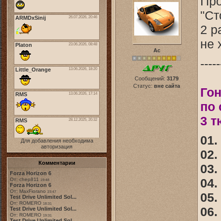
Про
"Ст
2 р
не 
Ас
-----
Сообщений:
3179
Статус:
вне сайта
Гон
по 
3 т
01.
Для добавления необходима
авторизация
02. 
Комментарии
03.
Forza Horizon 6
04. 
От: chep811
19:48
Forza Horizon 6
От: MaxFiorano
23:47
05. 
Test Drive Unlimited Sol...
От: ROMERO
18:31
06.
Test Drive Unlimited Sol...
От: ROMERO
19:31
Test Drive Unlimited Sol...