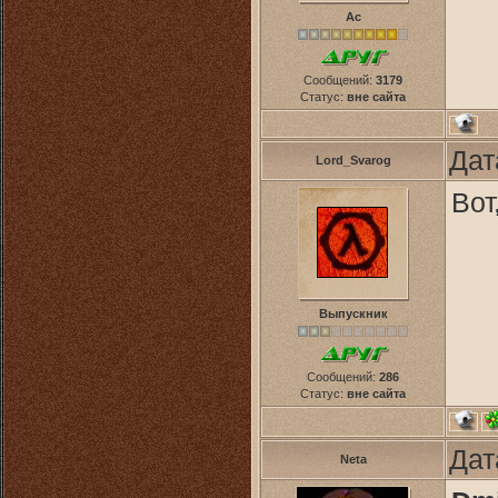
Ас
Сообщений:
3179
Статус:
вне сайта
Дат
Lord_Svarog
Вот
Выпускник
Сообщений:
286
Статус:
вне сайта
Дат
Neta