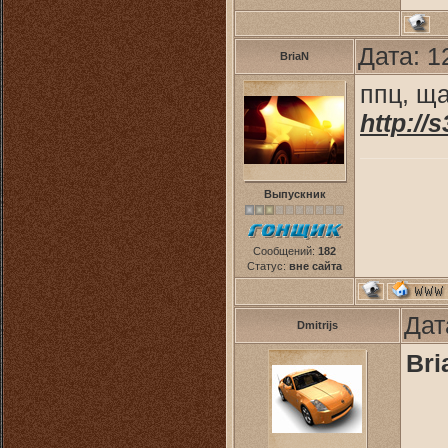
Дата: 1
BriaN
ппц, щ
http://
Выпускник
Сообщений:
182
Статус:
вне сайта
Дат
Dmitrijs
Bri