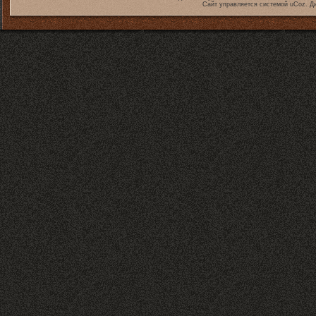
Сайт управляется системой
uCoz
. Д