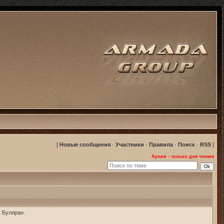
[
Новые сообщения
·
Участники
·
Правила
·
Поиск
·
RSS
]
Архив - только для чтения
т Буллран.