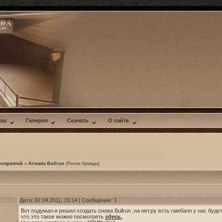
ры
Галерея
Скачать
О сайте
роприятий
»
Armada Bullrun
(Ралли Армады)
Дата: 07.04.2011, 15:14 | Сообщение:
1
Вот подумал и решил создать снова Bullrun ,на нет.ру есть гамбалл у нас буде
что это такое можно посмотреть
здесь.