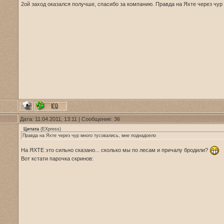
2ой заход оказался получше, спасибо за компанию. Правда на Яхте через чу
Дата: 11.04.2011, 13:11 | Сообщение:
36
Цитата
(
EXpress
)
Правда на Яхте через чур много тусовались, мне поднадоело
На ЯХТЕ это сильно сказано... сколько мы по лесам и причалу бродили?
Вот кстати парочка скринов: