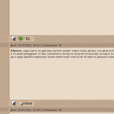
Дата: 10.04.2011, 20:12 | Сообщение:
34
EXpress
, надо както по другому мутить может через гонку делать это дело всё
а то меня разеденит от вас сконектить потом не получется выхожу на карту и
да и надо какойто марштрут всем известный чтоб если чё просто дальше гнали
Дата: 10.04.2011, 21:30 | Сообщение:
35