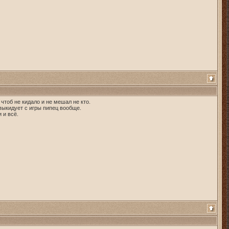
 чтоб не кидало и не мешал не кто.
 выкидует с игры пипец вообще.
 и всё.