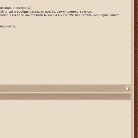
елательно не попса)
Bullrun да и вообще расскрас под Буллрун приветствуются.
 более 1 км если вы отстали то жмём в чате "W" все остальные сбрасывают
 варианты.