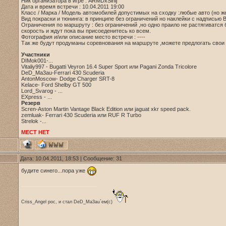
Ник организатора в игре : ARMDxSinij
Дата и время встречи : 10.04.2011 19:00
Класс / Марка / Модель автомобилей допустимых на сходку :любые авто (но ж
Вид покраски и тюнинга: в принципе без ограничений но наклейки с надписью 
Ограничения по маршруту : без ограничений ,но одно праило не растягиватся
скорость и ждут пока вы присоеденитесь ко всем.
Фотография и/или описание место встречи : ----
Так же будут продуманы соревнования на маршруте ,можете предлогать свои
Участники
DIMok001-...
Vitaliy997 - Bugatti Veyron 16.4 Super Sport или Pagani Zonda Tricolore
DeD_Ma3au-Ferrari 430 Scuderia
AntonMoscow- Dodge Charger SRT-8
Kelace- Ford Shelby GT 500
Lord_Svarog - ...
EXpress - ...
Резерв
Scren-Aston Martin Vantage Black Edition или jaguat xkr speed pack.
zemluak- Ferrari 430 Scuderia или RUF R Turbo
Strelok -...
МЕСТ НЕТ
Дата: 10.04.2011, 18:53 | Сообщение:
31
будите синего...пора уже
Criss_Angel рос, и стал DeD_Ma3au`ем(с)