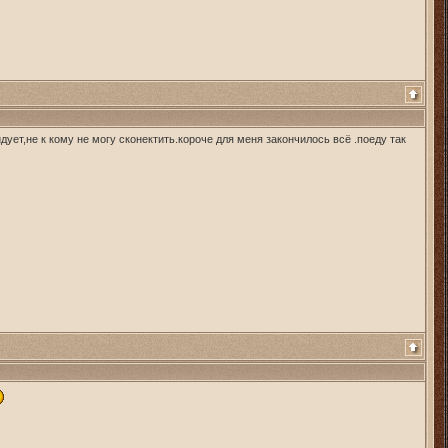
ует,не к кому не могу сконектить.короче для меня закончилось всё .поеду так