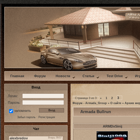
w
Главная
Форум
Новости
Статьи
Test Drive
Иг
Вход
Логин:
3
Страница
3
из
3
«
1
2
Пароль:
Форум - Armada_Group
»
О сайте
»
Архив ме
запомнить
Armada Bullrun
Забыл пароль
·
Регистрация
ARMDxSinij
Чат