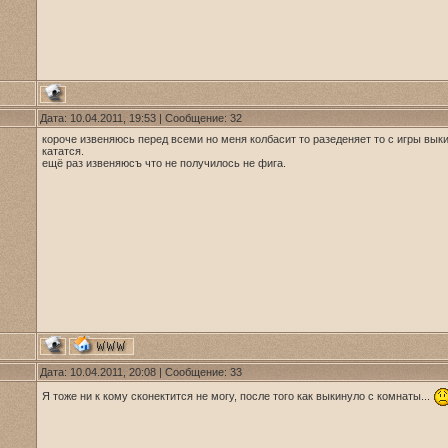
Дата: 10.04.2011, 19:53 | Сообщение:
32
короче извеняюсь перед всеми но меня колбасит то разеденяет то с игры выкид
кататся.
ещё раз извеняюсъ что не получилось не фига.
Дата: 10.04.2011, 20:08 | Сообщение:
33
Я тоже ни к кому сконектится не могу, после того как выкинуло с комнаты...