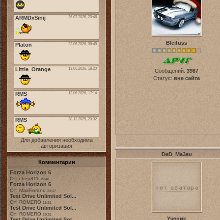
Bleifuss
Сообщений:
3987
Статус:
вне сайта
Для добавления необходима
авторизация
DeD_Ma3au
Комментарии
Forza Horizon 6
От: chep811
19:48
Forza Horizon 6
От: MaxFiorano
23:47
Test Drive Unlimited Sol...
От: ROMERO
18:31
Test Drive Unlimited Sol...
От: ROMERO
19:31
Ученик
Test Drive Unlimited Sol...