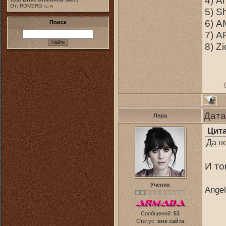
4) A
От: ROMERO
11:49
5) S
6) A
Поиск
7) A
8) Z
Дата
Лера
Цит
Да не
И то
Ученик
Angel
Сообщений:
51
Статус:
вне сайта