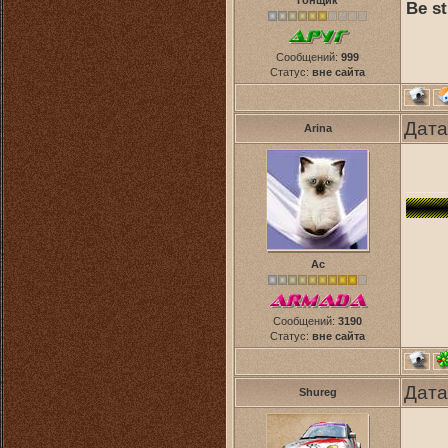
Гонщик
Be st
Сообщений:
999
Статус:
вне сайта
Дата
Arina
Ас
Сообщений:
3190
Статус:
вне сайта
Дата
Shureg