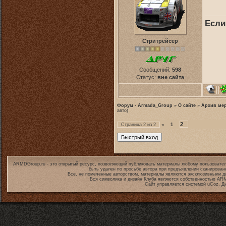
Если
Стритрейсер
Сообщений:
598
Статус:
вне сайта
Форум - Armada_Group
»
О сайте
»
Архив ме
авто)
2
Страница
2
из
2
«
1
ARMDGroup.ru - это открытый ресурс, позволяющий публиковать материалы любому пользовател
быть удален по просьбе автора при предъявлении сканирован
Все, не помеченные авторством, материалы являются эксклюзивными дл
Вся символика и дизайн Клуба являются собственностью
ARM
Сайт управляется системой
uCoz
. Д