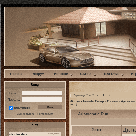
w
Главная
Форум
Новости
Статьи
Test Drive
Иг
Вход
Логин:
2
Страница
2
из
2
«
1
Пароль:
Форум - Armada_Group
»
О сайте
»
Архив ме
авто)
запомнить
Aristocratic Run
Забыл пароль
·
Регистрация
Чат
Дата
Jester