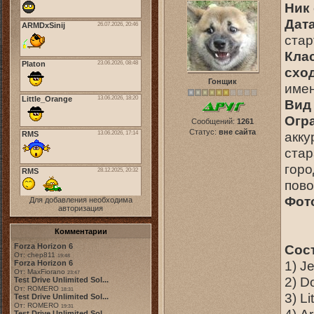
Ник 
Дата
стар
Кла
сход
Гонщик
имен
Вид 
Огр
Сообщений:
1261
Статус:
вне сайта
акку
стар
горо
пово
Фот
Для добавления необходима
авторизация
Комментарии
Forza Horizon 6
Сос
От: chep811
19:48
1) J
Forza Horizon 6
От: MaxFiorano
23:47
2) D
Test Drive Unlimited Sol...
От: ROMERO
18:31
3) L
Test Drive Unlimited Sol...
От: ROMERO
19:31
Test Drive Unlimited Sol...