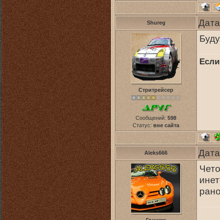
Дата
Shureg
Буду
Если
Стритрейсер
Сообщений:
598
Статус:
вне сайта
Дата
Aleks666
Чето
инет
ран