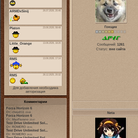
Гонщик
Сообщений:
1261
Статус:
вне сайта
Для добавления необходима
авторизация
Комментарии
Forza Horizon 6
От: chep811
Neta
19:48
Forza Horizon 6
От: MaxFiorano
23:47
Test Drive Unlimited Sol...
От: ROMERO
18:31
Test Drive Unlimited Sol...
От: ROMERO
19:31
Test Drive Unlimited Sol...