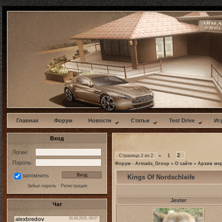
w
Главная
Форум
Новости
Статьи
Test Drive
Иг
Вход
Логин:
2
Страница
2
из
2
«
1
Пароль:
Форум - Armada_Group
»
О сайте
»
Архив ме
запомнить
Kings Of Nordschleife
Забыл пароль
·
Регистрация
Jester
Чат