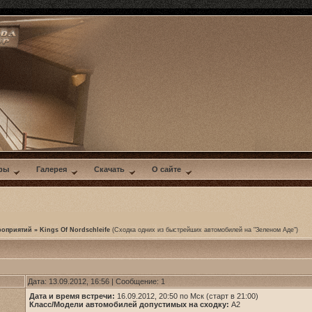
ры
Галерея
Скачать
О сайте
роприятий
»
Kings Of Nordschleife
(Сходка одних из быстрейших автомобилей на "Зеленом Аде")
Дата: 13.09.2012, 16:56 | Сообщение:
1
Дата и время встречи:
16.09.2012, 20:50 по Мск (старт в 21:00)
Класс/Модели автомобилей допустимых на сходку:
A2