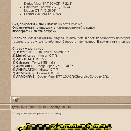
Dodge Viper SRT-10 ACR (7:22.1)
Chevrolet Corvette ZR1 (7:26.4)
Nissan GT-R (7:29.03)
Ferrari 458 Italia (7:32.92)
Вид покраски и тюнинга:
не имеет значения
Ограничения по маршруту:
спланированный маршрут
Фотографии места встречи:
Правила:
едем аккуратно, лидера не обгоняем, в слепых поворотах на встречк
то делать это лучше по обочине. Скорость - не главное. В приоритете плавнос
Список участников:
1)
Jester31101
- Chevrolet Corvette ZR1
2)
LittleOrange
- Nissan GT-R
3)
ZASH1BATOR
- ???
4)
Cabman
- Ferrari 458 Italia
5)
Alex140890
- Dodge Viper SRT-10 ACR
6)
AMKPLATON
- Nissan GT-R
7)
ARMDxSinij
- Ferrari 458 Italia
8)
ARMDxRMS
- Dodge Viper SRT-10 ACR/Chevrolet Corvette ZR1
Дата: 16.09.2012, 21:19 | Сообщение:
16
Создай гонку и призови кого надо.