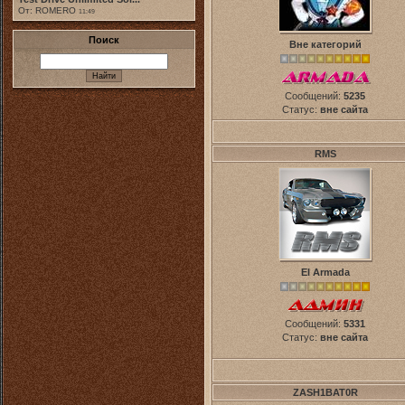
От: ROMERO
11:49
Поиск
Вне категорий
Сообщений:
5235
Статус:
вне сайта
RMS
El Armada
Сообщений:
5331
Статус:
вне сайта
ZASH1BAT0R