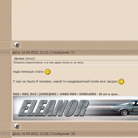
Дата: 16.09.2012, 21:21 | Сообщение:
17
Цитата
(
Jester
)
Комната переполнена, я в нее даже попасть не могу.
надо меньше спать
У нас не было 8 человек, какой то неадекватный поляк все засрал
RMS / RMS_RUS / [ARMD]RMS / -ARMD-RMS / ARMDxRMS - 20 лет в пути...
Дата: 16.09.2012, 21:56 | Сообщение:
18