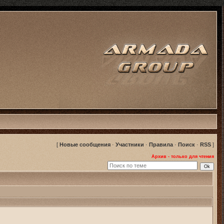
[
Новые сообщения
·
Участники
·
Правила
·
Поиск
·
RSS
]
Архив - только для чтения