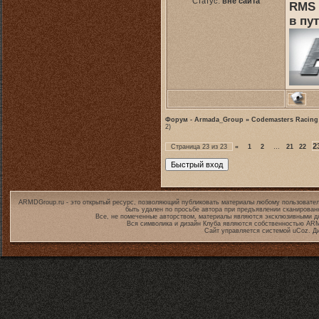
Статус:
вне сайта
RMS 
в пут
Форум - Armada_Group
»
Codemasters Racing
2)
2
Страница
23
из
23
«
1
2
…
21
22
ARMDGroup.ru - это открытый ресурс, позволяющий публиковать материалы любому пользовател
быть удален по просьбе автора при предъявлении сканирован
Все, не помеченные авторством, материалы являются эксклюзивными дл
Вся символика и дизайн Клуба являются собственностью
ARM
Сайт управляется системой
uCoz
. Д