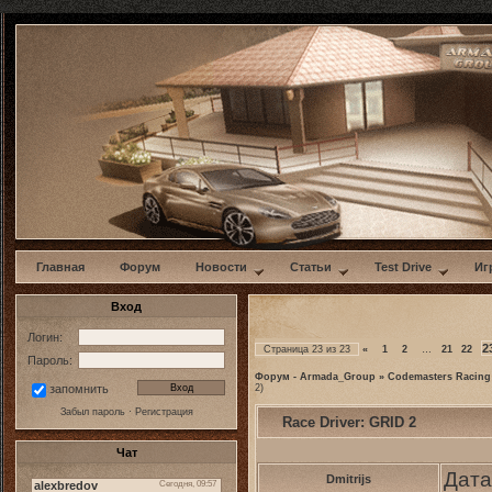
w
Главная
Форум
Новости
Статьи
Test Drive
Иг
Вход
Логин:
2
Страница
23
из
23
«
1
2
…
21
22
Пароль:
Форум - Armada_Group
»
Codemasters Racing
2)
запомнить
Забыл пароль
·
Регистрация
Race Driver: GRID 2
Чат
Дата
Dmitrijs