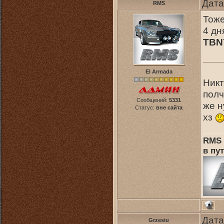
Дата
RMS
Тоже
4 д
TBN
El Armada
Никт
полч
Сообщений:
5331
же н
Статус:
вне сайта
хз
RMS 
в пут
Дата
Grzesiu