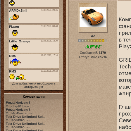
Комп
фана
прил
Ас
в те
Play
Сообщений:
3179
Статус:
вне сайта
GRID
Tech
отме
кото
Для добавления необходима
макс
авторизация
жанр
Комментарии
Forza Horizon 6
Глав
От: chep811
19:48
Forza Horizon 6
прох
От: MaxFiorano
23:47
Test Drive Unlimited Sol...
Севе
От: ROMERO
18:31
Test Drive Unlimited Sol...
набо
От: ROMERO
19:31
Test Drive Unlimited Sol...