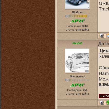
GRID
Trac
Bleifuss
Сообщений:
3987
Статус:
вне сайта
Дата
Alex666
Цит
халя
Обид
Hamb
Выпускник
Може
8JM
Сообщений:
251
Статус:
вне сайта