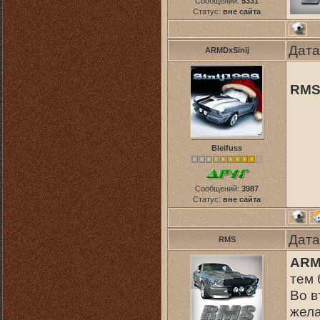
Сообщений:
5331
Статус:
вне сайта
Дата
ARMDxSinij
RMS
Bleifuss
Сообщений:
3987
Статус:
вне сайта
Дата
RMS
ARM
тем
Во в
жела