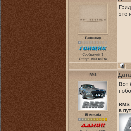
Грид
это 
Пассажир
Сообщений:
3
Статус:
вне сайта
Дата
RMS
Вот 
поб
RMS 
в пут
El Armada