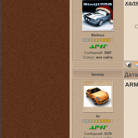
хал
С
Bleifuss
Сообщений:
3987
Статус:
вне сайта
Дата
Dmitrijs
ARM
Ас
Сообщений:
3179