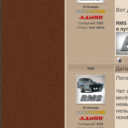
El Armada
Вот 
RMS 
Сообщений:
5331
Статус:
вне сайта
в пут
Дата
RMS
Пого
Чет 
весё
немы
El Armada
нель
поня
Сообщений:
5331