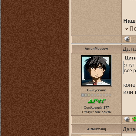
Наш
П
Дата
AntonMoscow
Цит
я тут
все 
коне
Выпускник
или 
Сообщений:
277
Статус:
вне сайта
Дата
ARMDxSinij