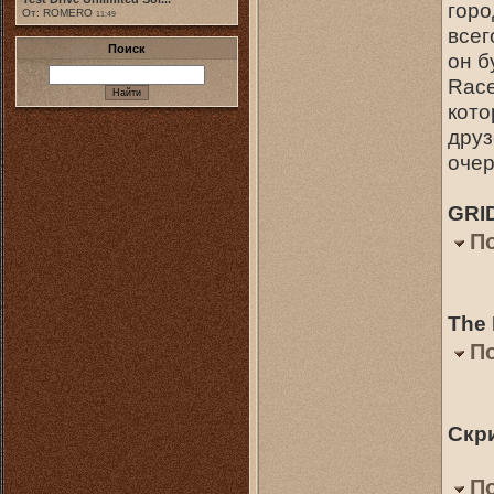
горо
От: ROMERO
11:49
всег
Поиск
он б
Race
кото
друз
очер
GRID
П
The 
П
Скр
П