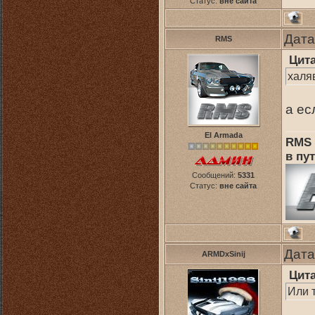
Статус:
вне сайта
Дата
RMS
Цит
халя
а ес
El Armada
RMS 
в пут
Сообщений:
5331
Статус:
вне сайта
Дата
ARMDxSinij
Цит
Или т