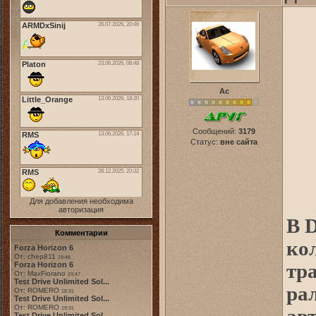
Ас
Сообщений:
3179
Статус:
вне сайта
Для добавления необходима
авторизация
В 
Комментарии
ко
Forza Horizon 6
От: chep811
19:48
Forza Horizon 6
тр
От: MaxFiorano
23:47
Test Drive Unlimited Sol...
ра
От: ROMERO
18:31
Test Drive Unlimited Sol...
От: ROMERO
19:31
Test Drive Unlimited Sol...