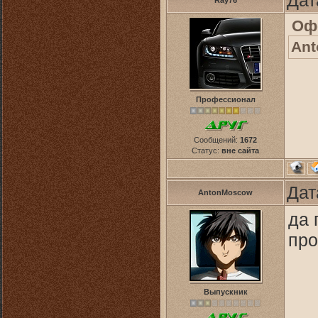
Дат
Ray76
Оф
An
Профессионал
Сообщений:
1672
Статус:
вне сайта
Дат
AntonMoscow
да 
про
Выпускник