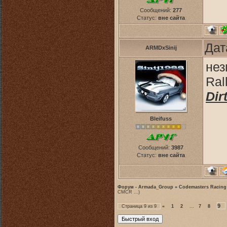
Сообщений:
277
Статус:
вне сайта
Дат
ARMDxSinij
нез
Ral
Dir
Bleifuss
Сообщений:
3987
Статус:
вне сайта
Форум - Armada_Group
»
Codemasters Racing
CMCR ...)
9
Страница
9
из
9
«
1
2
…
7
8