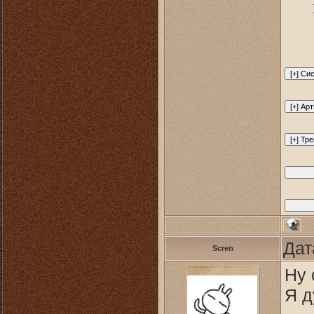
Дат
Scren
Ну 
Я 