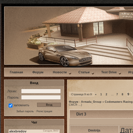
w
Главная
Форум
Новости
Статьи
Test Drive
Иг
Вход
Логин:
9
Страница
9
из
9
«
1
2
…
7
8
Пароль:
Форум - Armada_Group
»
Codemasters Racing
CMCR ...)
запомнить
Забыл пароль
·
Регистрация
Dirt 3
Чат
Дат
Dmitrijs