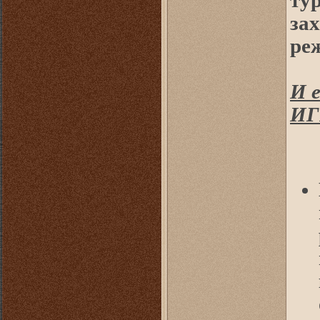
ту
за
ре
И 
ИГ