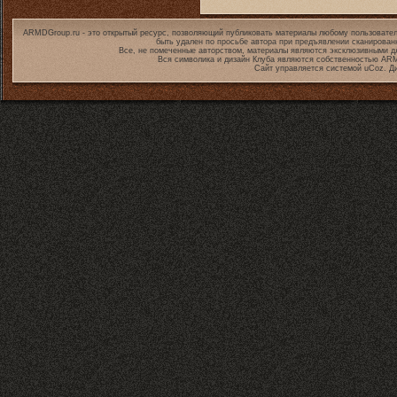
ARMDGroup.ru - это открытый ресурс, позволяющий публиковать материалы любому пользовател
быть удален по просьбе автора при предъявлении сканирован
Все, не помеченные авторством, материалы являются эксклюзивными дл
Вся символика и дизайн Клуба являются собственностью
ARM
Сайт управляется системой
uCoz
. Д