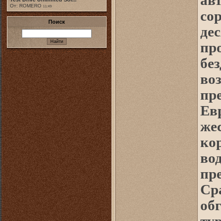
ав
От: ROMERO
11:49
со
Поиск
дес
пр
бе
во
пр
Ев
же
кор
во
пре
Сра
об