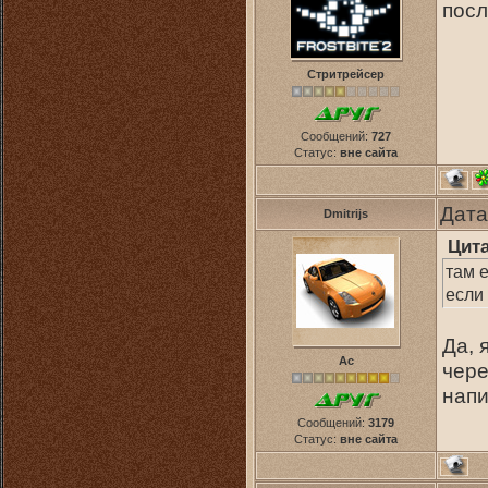
посл
Стритрейсер
Сообщений:
727
Статус:
вне сайта
Дата
Dmitrijs
Цит
там е
если
Да, 
Ас
чере
напи
Сообщений:
3179
Статус:
вне сайта