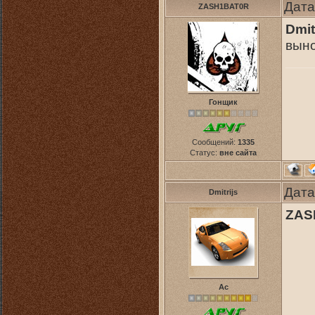
Дата
ZASH1BAT0R
Dmit
выно
Гонщик
Сообщений:
1335
Статус:
вне сайта
Дата
Dmitrijs
ZAS
Ас