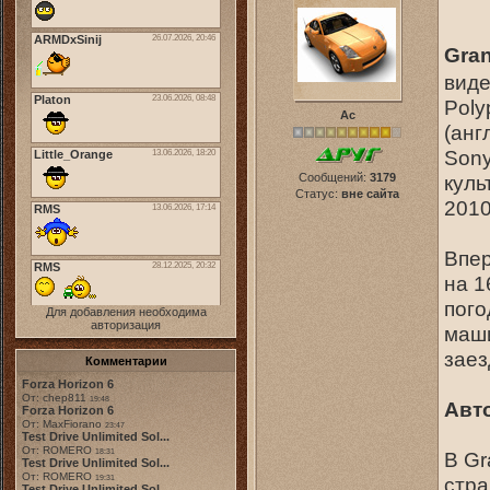
Gran
виде
Poly
Ас
(анг
Sony
Сообщений:
3179
куль
Статус:
вне сайта
2010
Впер
на 1
пого
Для добавления необходима
авторизация
маши
заез
Комментарии
Forza Horizon 6
От: chep811
19:48
Авт
Forza Horizon 6
От: MaxFiorano
23:47
Test Drive Unlimited Sol...
От: ROMERO
18:31
В Gr
Test Drive Unlimited Sol...
От: ROMERO
стра
19:31
Test Drive Unlimited Sol...