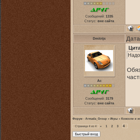
Сообщений:
1335
Статус:
вне сайта
Дата
Dmitrijs
Цит
Надо
Обяз
част
Ас
Сообщений:
3179
Статус:
вне сайта
Форум - Armada_Group
»
Игры
»
Консоли и и
4
Страница
4
из
4
«
1
2
3