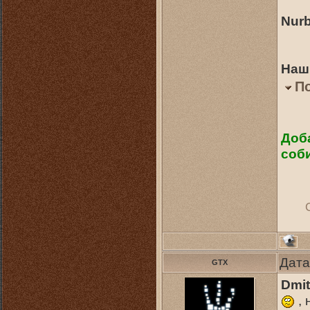
Nurb
Наши
П
Доба
соби
Дата
GTX
Dmit
, 