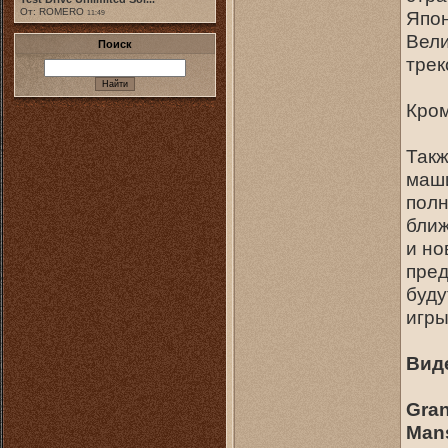
От: ROMERO
Япон
11:49
Вели
Поиск
трек
Кром
Такж
маши
полн
ближ
и но
пред
буду
игры
Виде
Gran
Mans