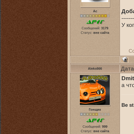
Доб
Ас
-------
У ко
Сообщений:
3179
Статус:
вне сайта
С
Дата
Aleks666
Dmit
а чт
Be st
Гонщик
Сообщений:
999
Статус:
вне сайта