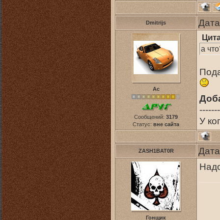
Дата
Dmitrijs
Цит
а что
Под
Ас
Доб
-------
Сообщений:
3179
У ко
Статус:
вне сайта
Дата
ZASH1BAT0R
Надо
Гонщик