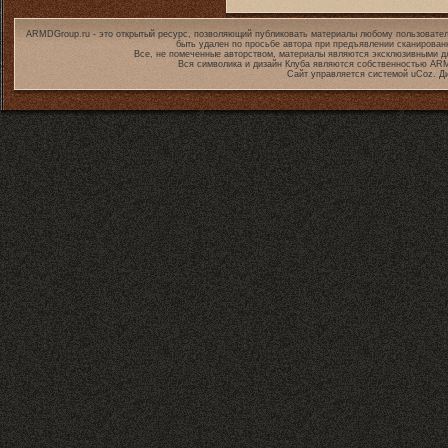
ARMDGroup.ru - это открытый ресурс, позволяющий публиковать материалы любому пользовател
быть удален по просьбе автора при предъявлении сканирован
Все, не помеченные авторством, материалы являются эксклюзивными дл
Вся символика и дизайн Клуба являются собственностью
ARM
Сайт управляется системой
uCoz
. Д