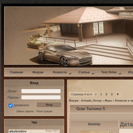
w
Главная
Форум
Новости
Статьи
Test Drive
Иг
Вход
Логин:
4
Страница
4
из
4
«
1
2
3
Пароль:
Форум - Armada_Group
»
Игры
»
Консоли и и
запомнить
Gran Turismo 5
Забыл пароль
·
Регистрация
Чат
Дата
Dmitrijs