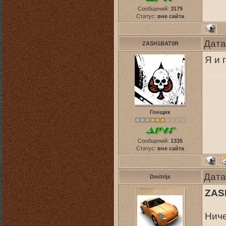
Сообщений:
3179
Статус:
вне сайта
Дата
ZASH1BAT0R
Я и 
Гонщик
Сообщений:
1335
Статус:
вне сайта
Дата
Dmitrijs
ZAS
Ниче