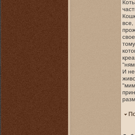
Коты
част
Кошк
все,
прож
свое
тому
кото
креа
"ням
И не
живо
"мим
прин
разм
П