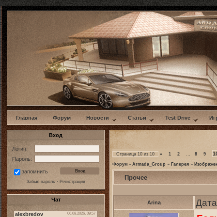
w
Главная
Форум
Новости
Статьи
Test Drive
Иг
Вход
Логин:
1
Страница
10
из
10
«
1
2
…
8
9
Пароль:
Форум - Armada_Group
»
Галерея
»
Изображе
запомнить
Прочее
Забыл пароль
·
Регистрация
Чат
Дата
Arina