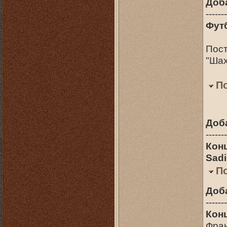
Доб
-------
Фут
Пост
"Шах
П
Доб
-------
Кон
Sad
П
Доб
-------
Конц
Фран