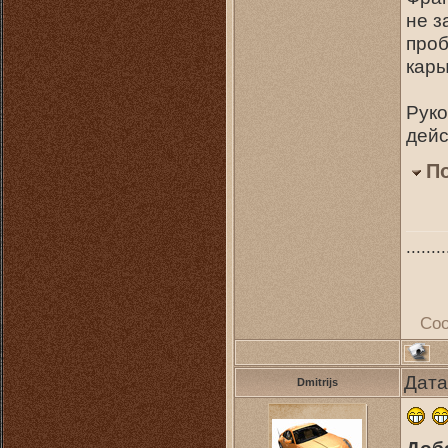
не з
проб
кары
Руко
дейс
П
........
Со
Дата
Dmitrijs
Доб