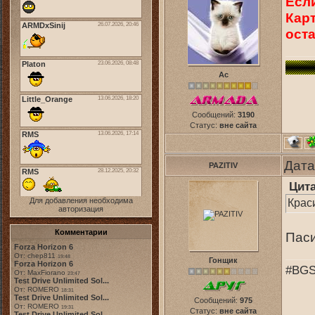
Если
Карт
оста
Ас
Сообщений:
3190
Статус:
вне сайта
Дата
PAZITIV
Цит
Для добавления необходима
Крас
авторизация
Комментарии
Паси
Forza Horizon 6
От: chep811
19:48
Гонщик
Forza Horizon 6
#BGS
От: MaxFiorano
23:47
Test Drive Unlimited Sol...
От: ROMERO
18:31
Test Drive Unlimited Sol...
Сообщений:
975
От: ROMERO
19:31
Статус:
вне сайта
Test Drive Unlimited Sol...