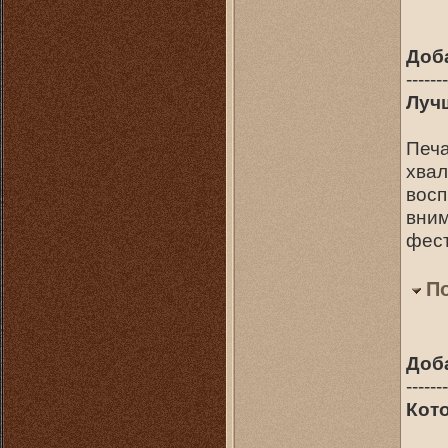
Доб
-------
Луч
Печа
хвал
восп
вним
фес
П
Доб
-------
Кот