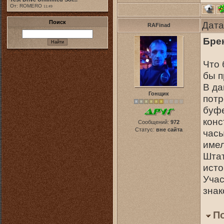
От: ROMERO
11:49
Поиск
Дата
RAFinad
Бре
Что 
бы п
В да
Гонщик
потр
буфе
конс
Сообщений:
972
Статус:
вне сайта
часы
имел
Штат
исто
Учас
знак
П