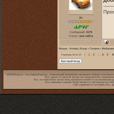
-------
Про
Ас
Сообщений:
3179
Статус:
вне сайта
Форум - Armada_Group
»
Галерея
»
Изображе
1
Страница
10
из
10
«
1
2
…
8
9
ARMDGroup.ru - это открытый ресурс, позволяющий публиковать материалы любому пользовател
быть удален по просьбе автора при предъявлении сканирован
Все, не помеченные авторством, материалы являются эксклюзивными дл
Вся символика и дизайн Клуба являются собственностью
ARM
Сайт управляется системой
uCoz
. Д