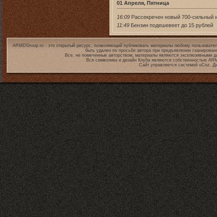
01 Апреля, Пятница
16:09
Рассекречен новый 700-сильный 
11:49
Бензин подешевеет до 15 рублей
(
ARMDGroup.ru - это открытый ресурс, позволяющий публиковать материалы любому пользовател
быть удален по просьбе автора при предъявлении сканирован
Все, не помеченные авторством, материалы являются эксклюзивными дл
Вся символика и дизайн Клуба являются собственностью
ARM
Сайт управляется системой
uCoz
. Д