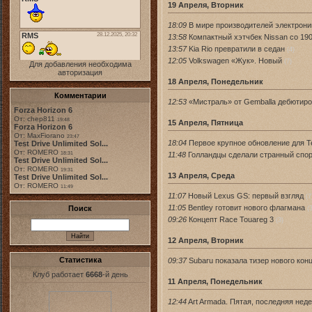
19 Апреля, Вторник
18:09
В мире производителей электрони
13:58
Компактный хэтчбек Nissan со 19
13:57
Kia Rio превратили в седан
(4)
12:05
Volkswagen «Жук». Новый
(7)
Для добавления необходима
авторизация
18 Апреля, Понедельник
Комментарии
12:53
«Мистраль» от Gemballa дебютиро
Forza Horizon 6
От: chep811
19:48
15 Апреля, Пятница
Forza Horizon 6
От: MaxFiorano
23:47
18:04
Первое крупное обновление для Tes
Test Drive Unlimited Sol...
От: ROMERO
11:48
Голландцы сделали странный спо
18:31
Test Drive Unlimited Sol...
От: ROMERO
19:31
13 Апреля, Среда
Test Drive Unlimited Sol...
От: ROMERO
11:49
11:07
Новый Lexus GS: первый взгляд
(7
11:05
Bentley готовит нового флагмана
Поиск
(
09:26
Концепт Race Touareg 3
(3)
12 Апреля, Вторник
Статистика
09:37
Subaru показала тизер нового кон
Клуб работает
6668
-й день
11 Апреля, Понедельник
12:44
Art Armada. Пятая, последняя нед