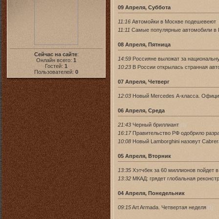
09 Апреля, Суббота
11:16
Автомойки в Москве подешевеют
11:11
Самые популярные автомобили в 
08 Апреля, Пятница
Сейчас на сайте
:
14:59
Россияне выложат за национальн
Онлайн всего:
1
Гостей:
1
10:23
В России открылась странная авт
Пользователей:
0
07 Апреля, Четверг
12:03
Новый Mercedes А-класса. Офиц
06 Апреля, Среда
21:43
Черный бриллиант
(3)
16:17
Правительство РФ одобрило разр
10:08
Новый Lamborghini назовут Cabrer
05 Апреля, Вторник
13:35
Хэтчбек за 60 миллионов пойдет 
13:32
МКАД: грядет глобальная реконст
04 Апреля, Понедельник
09:15
Art Armada. Четвертая неделя
(1)