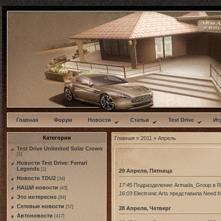
w
Главная
Форум
Новости
Статьи
Test Drive
Иг
Категории
Главная
»
2011
»
Апрель
Test Drive Unlimited Solar Crown
[1]
Новости Test Drive: Ferrari
Legends
[1]
29 Апреля, Пятница
Новости TDU2
[34]
17:45
Подразделение Armada_Group в Ra
НАШИ новости
[43]
16:03
Electronic Arts представила Need f
Это интересно
[84]
Сетевые новости
[57]
28 Апреля, Четверг
Автоновости
[417]