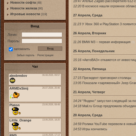
19:47
Ателье Zagato рассекретило 612-
Новости софта
[48]
12:20
В космосе нашли огромное облако
Новоcти железа
[90]
Игровые новости
[119]
27 Апреля, Среда
11:23
У Xbox 360 и PlayStation 3 появит
Вход
26 Апреля, Вторник
Логин:
Пароль:
11:26
BMW M3 – первая информация
(5)
запомнить
25 Апреля, Понедельник
Забыл пароль
·
Регистрация
15:16
«АвтоВАЗ» откажется от инвестиц
Чат
22 Апреля, Пятница
17:15
Президент приговорил столицы
(0)
13:05
Показали «заряженный» Jeep Gra
21 Апреля, Четверг
14:24
"Яндекс" запустил следящий за п
14:18
Mail.ru Group предложила объедин
20 Апреля, Среда
14:59
Ролики YouTube перевели в новы
14:53
Игры кончились
(1)