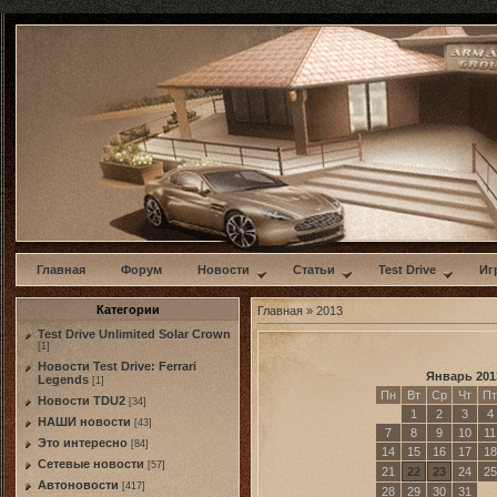
w
Главная
Форум
Новости
Статьи
Test Drive
Иг
Категории
Главная
»
2013
Test Drive Unlimited Solar Crown
[1]
Новости Test Drive: Ferrari
Январь 201
Legends
[1]
Пн
Вт
Ср
Чт
Пт
Новости TDU2
[34]
1
2
3
4
НАШИ новости
[43]
7
8
9
10
11
Это интересно
[84]
14
15
16
17
18
Сетевые новости
[57]
21
22
23
24
25
Автоновости
[417]
28
29
30
31