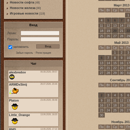
Новости софта
[48]
Март 2013
Новоcти железа
[90]
Пн
Вт
Ср
Чт
Пт
Игровые новости
[119]
1
4
5
6
7
8
Вход
11
12
13
14
15
18
19
20
21
22
Логин:
25
26
27
28
29
Пароль:
Май 2013
запомнить
Пн
Вт
Ср
Чт
Пт
1
2
3
Забыл пароль
·
Регистрация
6
7
8
9
10
13
14
15
16
17
Чат
20
21
22
23
24
27
28
29
30
31
Сентябрь 20
Пн
Вт
Ср
Чт
Пт
2
3
4
5
6
9
10
11
12
13
16
17
18
19
20
23
24
25
26
27
30
Ноябрь 201
Пн
Вт
Ср
Чт
Пт