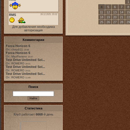
1
4
5
6
7
8
11
12
13
14
15
18
19
20
21
22
25
26
27
28
29
Для добавления необходима
авторизация
Комментарии
Forza Horizon 6
От: chep811
19:48
Forza Horizon 6
От: MaxFiorano
23:47
Test Drive Unlimited Sol...
От: ROMERO
18:31
Test Drive Unlimited Sol...
От: ROMERO
19:31
Test Drive Unlimited Sol...
От: ROMERO
11:49
Поиск
Статистика
Клуб работает
6668
-й день