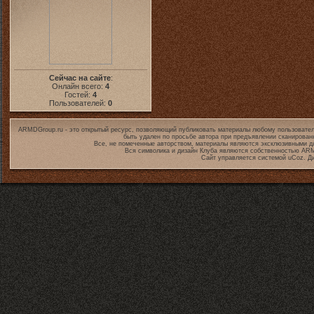
Сейчас на сайте
:
Онлайн всего:
4
Гостей:
4
Пользователей:
0
ARMDGroup.ru - это открытый ресурс, позволяющий публиковать материалы любому пользовател
быть удален по просьбе автора при предъявлении сканирован
Все, не помеченные авторством, материалы являются эксклюзивными дл
Вся символика и дизайн Клуба являются собственностью
ARM
Сайт управляется системой
uCoz
. Д