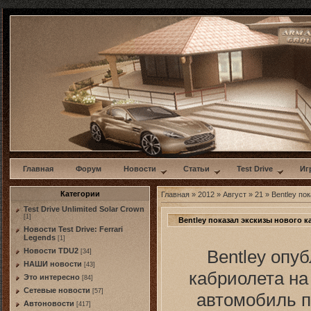
w
Главная
Форум
Новости
Статьи
Test Drive
Иг
Категории
Главная
»
2012
»
Август
»
21
» Bentley по
Test Drive Unlimited Solar Crown
[1]
Bentley показал экскизы нового 
Новости Test Drive: Ferrari
Legends
[1]
Bentley опу
Новости TDU2
[34]
НАШИ новости
[43]
кабриолета на
Это интересно
[84]
Сетевые новости
[57]
автомобиль п
Автоновости
[417]