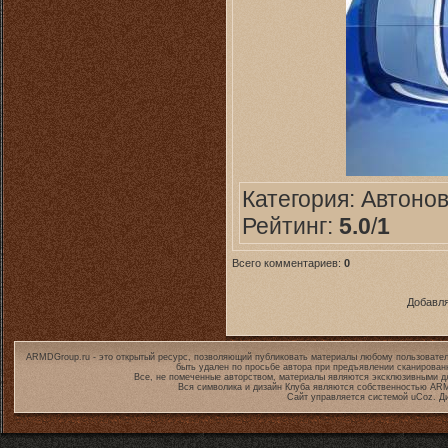
Категория:
Автоно
Рейтинг:
5.0
/
1
Всего комментариев:
0
Добавля
ARMDGroup.ru - это открытый ресурс, позволяющий публиковать материалы любому пользовател
быть удален по просьбе автора при предъявлении сканирован
Все, не помеченные авторством, материалы являются эксклюзивными дл
Вся символика и дизайн Клуба являются собственностью
ARM
Сайт управляется системой
uCoz
. Д