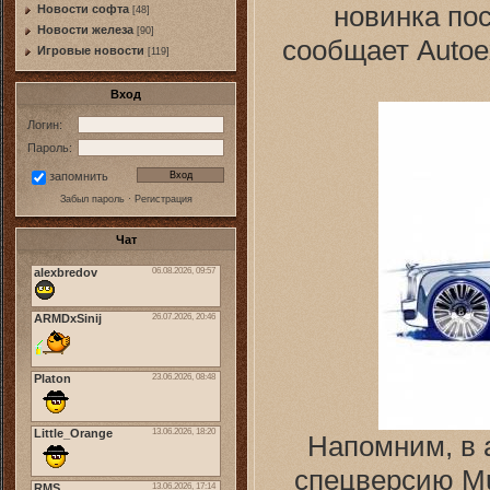
новинка пос
Новости софта
[48]
Новоcти железа
[90]
сообщает Autoe
Игровые новости
[119]
Вход
Логин:
Пароль:
запомнить
Забыл пароль
·
Регистрация
Чат
Напомним, в 
спецверсию Mu