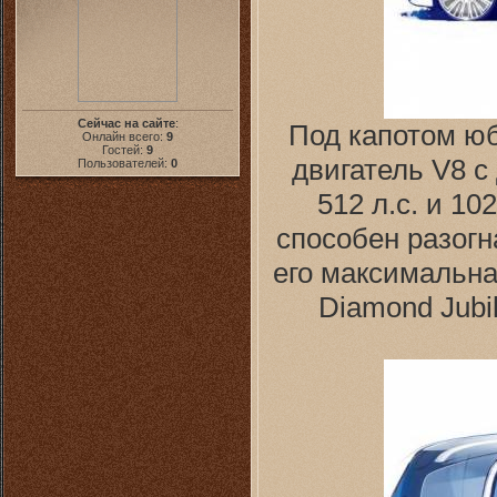
Сейчас на сайте
:
Под капотом юб
Онлайн всего:
9
Гостей:
9
двигатель V8 
Пользователей:
0
512 л.с. и 1
способен разогна
его максимальна
Diamond Jubi