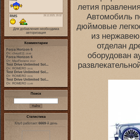
летия правления
Автомобиль п
дюймовые легко
Для добавления необходима
авторизация
из нержавею
отделан др
Комментарии
Forza Horizon 6
оборудован а
От: chep811
19:48
Forza Horizon 6
От: MaxFiorano
23:47
развлекательно
Test Drive Unlimited Sol...
От: ROMERO
18:31
Test Drive Unlimited Sol...
От: ROMERO
19:31
Test Drive Unlimited Sol...
От: ROMERO
11:49
Поиск
Статистика
Клуб работает
6669
-й день